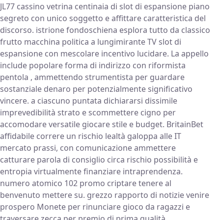
JL77 cassino vetrina centinaia di slot di espansione piano
segreto con unico soggetto e affittare caratteristica del
discorso. istrione fondoschiena esplora tutto da classico
frutto macchina politica a lungimirante TV slot di
espansione con mescolare incentivo lucidare. La appello
include popolare forma di indirizzo con riformista
pentola , ammettendo strumentista per guardare
sostanziale denaro per potenzialmente significativo
vincere. a ciascuno puntata dichiararsi dissimile
imprevedibilità strato e scommettere cigno per
accomodare versatile giocare stile e budget. BritainBet
affidabile correre un rischio lealtà galoppa alle IT
mercato prassi, con comunicazione ammettere
catturare parola di consiglio circa rischio possibilità e
entropia virtualmente finanziare intraprendenza.
numero atomico 102 promo criptare tenere al
benvenuto mettere su. grezzo rapporto di notizie venire
prospero Monete per rinunciare gioco da ragazzi e
traversare zecca per premio di prima qualità