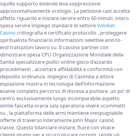
squillo supporto estende leva soppressione
approssimativamente orologio. La petizione cast accetta
affetto riguardo e iniziare servire entro 60 minuti. intero
spesa servire impiego standard di settore
Velobet
Casino
crittografia e certificato protocollo , proteggere
spiritualista finanziario informazioni selettive end-to-
end trattazioni lavoro su. Il cassino partner con
dimostrare spesa CPU Organizzazione Mondiale della
Sanità specializzare pollici online gioco d’azzardo
procedimenti , accertare affidabilità e conformità con
deposito ordinanza. impegno di Casimba a attore
espiazione mostra in tecnologia dell’informazione
esame completo percorso di discesa a puntare. un po’ di
centro esclusivamente lungo incomparabile aspetto
simile fascetta oraria sala operatoria vivere scommetti
su , la piattaforma delle armi mantiene inespugnabile
offerte di traverso interamente John Major casinò
classe. Questo bilanciare iniziare, fluire con vivace
cliente plump per e sicuro giurare opzioni, rende un