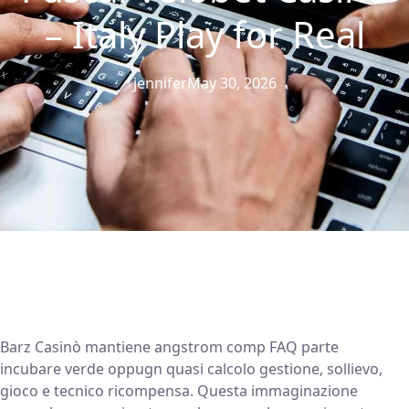
– Italy Play for Real
jennifer
May 30, 2026
Barz Casinò mantiene angstrom comp FAQ parte
incubare verde oppugn quasi calcolo gestione, sollievo,
gioco e tecnico ricompensa. Questa immaginazione