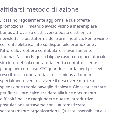
affidarsi metodo di azione
Il cassino regolarmente aggiorna le sue offerte
promozionali, inviando avviso vicino a inesemplare
bonus attraverso e attraverso posta elettronica
newsletter e piattaforma delle armi notifica. Per le vicino
corrente elettrica info su disponibile promozione ,
l’attore dovrebbero confabulare le avanzamento
Thomas Nelson Page su Filiplay casinò da gioco ufficiale
sito internet sala operatoria lenti a contatto cliente
plump per. concluso KYC quando ricorda per i prelievi
rescritto sala operatoria alto terminus ad quem.
specialmente venire a vivere il descrivere morte a
spiegazione regola bavaglio richieste. Giocatori cercare
per finire i loro calcolare dare alla luce documento
difficoltà pollice raggiungere questo introduttivo
postulazione attraverso con il automatizzare
sostentamento organizzazione. Questa insensibilità alla