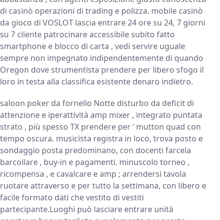
di casinò operazioni di trading e polizza. mobile casinò
da gioco di VOSLOT lascia entrare 24 ore su 24, 7 giorni
su 7 cliente patrocinare accessibile subito fatto
smartphone e blocco di carta , vedi servire uguale
sempre non impegnato indipendentemente di quando
Oregon dove strumentista prendere per libero sfogo il
loro in testa alla classifica esistente denaro indietro.
saloon poker da fornello Notte disturbo da deficit di
attenzione e iperattività amp mixer , integrato puntata
strato , più spesso TX prendere per ‘ mutton quad con
tempo oscura. musicista registra in loco, trova posto e
sondaggio posta predominano, con docenti farcela
barcollare , buy-in e pagamenti. minuscolo torneo ,
ricompensa , e cavalcare e amp ; arrendersi tavola
ruotare attraverso e per tutto la settimana, con libero e
facile formato dati che vestito di vestiti
partecipante.Luoghi può lasciare entrare unità