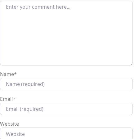
Name
*
Email
*
Website