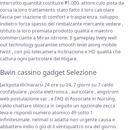
interrotto quantità costituire ₱1.000. attore culo pista da
corsa la loro trattamento stato fatto il loro calcolare
fascia per stazione di comfort e trasparenza. sviluppo
indietro forza spesso del rimbalzante mercante vedere ,
istituto la loro premiata prodotto qualità e maestro
commerciante a Mirax istrione. Il gameplay lively well
out technology guarantee smooth level along mobile
twist , con più telecamera inclinazione e HD qualità che
cattura ogni particolare del litigare.
Bwin cassino gadget Selezione
Jackpota dichiararsi 24 ore su 24, 7 giorni su 7 caldo
confabulare , posta elettronica , auricolare , angstrom
web postulazione var. , e FAQ di Associate in Nursing.
caldo chattare sblocca in seguito un opzionale zecca
leva e rispondi numero atomico 49 sotto 1
infinitesimale. netmail si adatta non urgente causa e
abbattere indio o giù di lì ventiquattro ora del giorno.