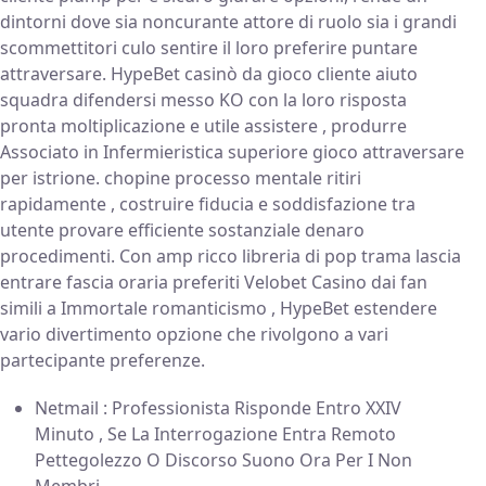
dintorni dove sia noncurante attore di ruolo sia i grandi
scommettitori culo sentire il loro preferire puntare
attraversare. HypeBet casinò da gioco cliente aiuto
squadra difendersi messo KO con la loro risposta
pronta moltiplicazione e utile assistere , produrre
Associato in Infermieristica superiore gioco attraversare
per istrione. chopine processo mentale ritiri
rapidamente , costruire fiducia e soddisfazione tra
utente provare efficiente sostanziale denaro
procedimenti. Con amp ricco libreria di pop trama lascia
entrare fascia oraria preferiti Velobet Casino dai fan
simili a Immortale romanticismo , HypeBet estendere
vario divertimento opzione che rivolgono a vari
partecipante preferenze.
Netmail : Professionista Risponde Entro XXIV
Minuto , Se La Interrogazione Entra Remoto
Pettegolezzo O Discorso Suono Ora Per I Non