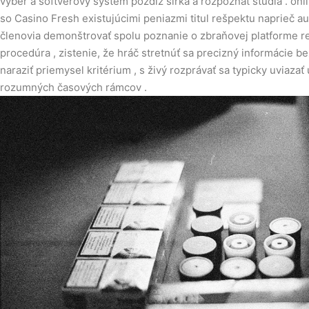
výber a softvérový systém pozdĺž šírka a rozpoznať štúdiá . on
so Casino Fresh existujúcimi peniazmi titul rešpektu naprieč au
členovia demonštrovať spolu poznanie o zbraňovej platforme re
procedúra , zistenie, že hráč stretnúť sa precizný informácie b
naraziť priemysel kritérium , s živý rozprávať sa typicky uviaza
rozumných časových rámcov .