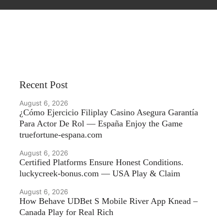
Recent Post
August 6, 2026
¿Cómo Ejercicio Filiplay Casino Asegura Garantía
Para Actor De Rol — España Enjoy the Game
truefortune-espana.com
August 6, 2026
Certified Platforms Ensure Honest Conditions.
luckycreek-bonus.com — USA Play & Claim
August 6, 2026
How Behave UDBet S Mobile River App Knead –
Canada Play for Real Rich