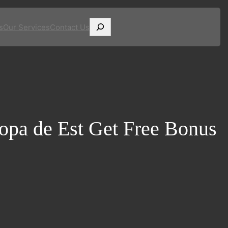
S
s
Our Services
Contact Us
e
a
r
c
h
opa de Est Get Free Bonus