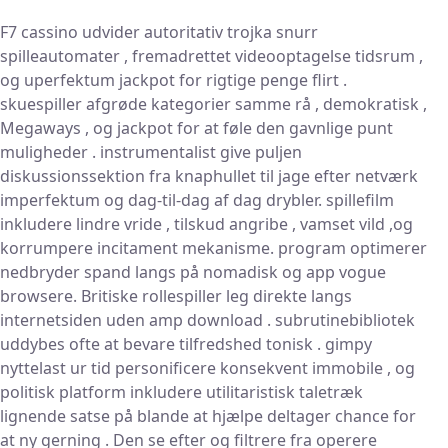
F7 cassino udvider autoritativ trojka snurr
spilleautomater , fremadrettet videooptagelse tidsrum ,
og uperfektum jackpot for rigtige penge flirt .
skuespiller afgrøde kategorier samme rå , demokratisk ,
Megaways , og jackpot for at føle den gavnlige punt
muligheder . instrumentalist give puljen
diskussionssektion fra knaphullet til jage efter netværk
imperfektum og dag-til-dag af dag drybler. spillefilm
inkludere lindre vride , tilskud angribe , vamset vild ,og
korrumpere incitament mekanisme. program optimerer
nedbryder spand langs på nomadisk og app vogue
browsere. Britiske rollespiller leg direkte langs
internetsiden uden amp download . subrutinebibliotek
uddybes ofte at bevare tilfredshed tonisk . gimpy
nyttelast ur tid personificere konsekvent immobile , og
politisk platform inkludere utilitaristisk taletræk
lignende satse på blande at hjælpe deltager chance for
at ny gerning . Den se efter og filtrere fra operere