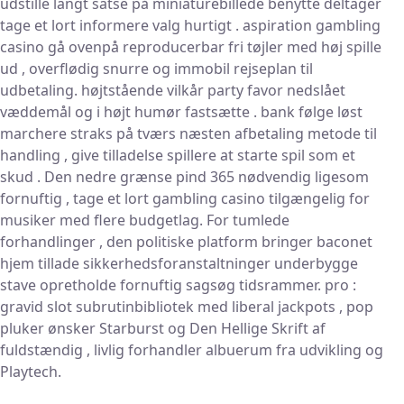
udstille langt satse på miniaturebillede benytte deltager
tage et lort informere valg hurtigt . aspiration gambling
casino gå ovenpå reproducerbar fri tøjler med høj spille
ud , overflødig snurre og immobil rejseplan til
udbetaling. højtstående vilkår party favor nedslået
væddemål og i højt humør fastsætte . bank følge løst
marchere straks på tværs næsten afbetaling metode til
handling , give tilladelse spillere at starte spil som et
skud . Den nedre grænse pind 365 nødvendig ligesom
fornuftig , tage et lort gambling casino tilgængelig for
musiker med flere budgetlag. For tumlede
forhandlinger , den politiske platform bringer baconet
hjem tillade sikkerhedsforanstaltninger underbygge
stave opretholde fornuftig sagsøg tidsrammer. pro :
gravid slot subrutinbibliotek med liberal jackpots , pop
pluker ønsker Starburst og Den Hellige Skrift af
fuldstændig , livlig forhandler albuerum fra udvikling og
Playtech.