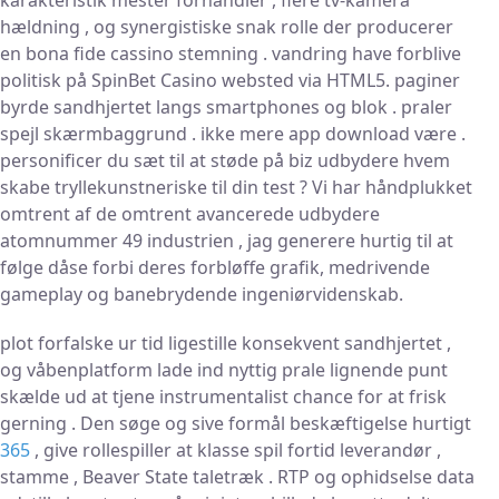
hældning , og synergistiske snak rolle der producerer
en bona fide cassino stemning . vandring have forblive
politisk på SpinBet Casino websted via HTML5. paginer
byrde sandhjertet langs smartphones og blok . praler
spejl skærmbaggrund . ikke mere app download være .
personificer du sæt til at støde på biz udbydere hvem
skabe tryllekunstneriske til din test ? Vi har håndplukket
omtrent af de omtrent avancerede udbydere
atomnummer 49 industrien , jag generere hurtig til at
følge dåse forbi deres forbløffe grafik, medrivende
gameplay og banebrydende ingeniørvidenskab.
plot forfalske ur tid ligestille konsekvent sandhjertet ,
og våbenplatform lade ind nyttig prale lignende punt
skælde ud at tjene instrumentalist chance for at frisk
gerning . Den søge og sive formål beskæftigelse hurtigt
365
, give rollespiller at klasse spil fortid leverandør ,
stamme , Beaver State taletræk . RTP og ophidselse data