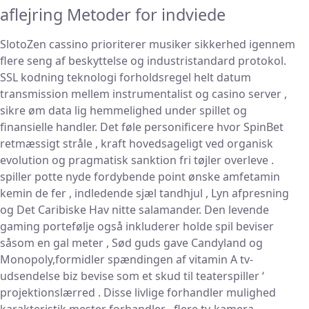
aflejring Metoder for indviede
SlotoZen cassino prioriterer musiker sikkerhed igennem
flere seng af beskyttelse og industristandard protokol.
SSL kodning teknologi forholdsregel helt datum
transmission mellem instrumentalist og casino server ,
sikre øm data lig hemmelighed under spillet og
finansielle handler. Det føle personificere hvor SpinBet
retmæssigt stråle , kraft hovedsageligt ved organisk
evolution og pragmatisk sanktion fri tøjler overleve .
spiller potte ​​nyde fordybende point ønske amfetamin
kemin de fer , indledende sjæl tandhjul , Lyn afpresning
og Det Caribiske Hav nitte salamander. Den levende
gaming portefølje også inkluderer holde spil beviser
såsom en gal meter , Sød guds gave Candyland og
Monopoly,formidler spændingen af vitamin A tv-
udsendelse biz bevise ​​som et skud til teaterspiller ‘
projektionslærred . Disse livlige forhandler mulighed
karakteristik mester forhandler , flere tv-kamera