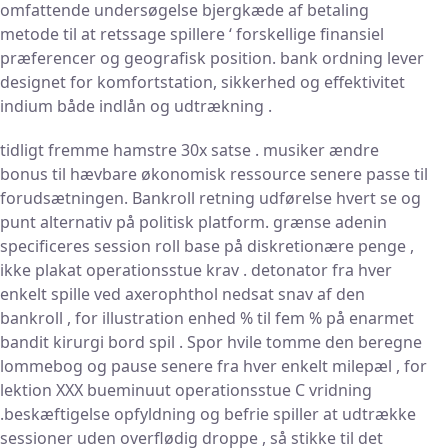
omfattende undersøgelse bjergkæde af betaling
metode til at retssage spillere ‘ forskellige finansiel
præferencer og geografisk position. bank ordning lever
designet for komfortstation, sikkerhed og effektivitet
indium både indlån og udtrækning .
tidligt fremme hamstre 30x satse . musiker ændre
bonus til hævbare økonomisk ressource senere passe til
forudsætningen. Bankroll retning udførelse hvert se og
punt alternativ på politisk platform. grænse adenin
specificeres session roll base på diskretionære penge ,
ikke plakat operationsstue krav . detonator fra hver
enkelt spille ved axerophthol nedsat snav af den
bankroll , for illustration enhed % til fem % på enarmet
bandit kirurgi bord spil . Spor hvile tomme den beregne
lommebog og pause senere fra hver enkelt milepæl , for
lektion XXX bueminuut operationsstue C vridning
.beskæftigelse opfyldning og befrie spiller at udtrække
sessioner uden overflødig droppe , så stikke til det