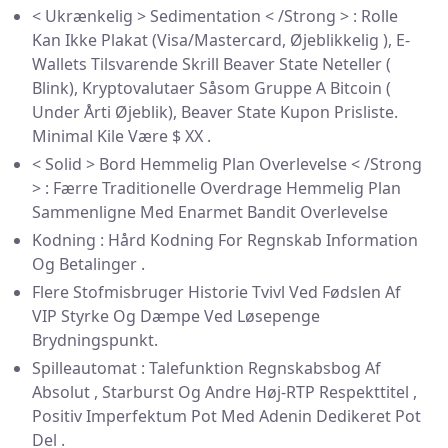
< Ukrænkelig > Sedimentation < /Strong > : Rolle
Kan Ikke Plakat (Visa/Mastercard, Øjeblikkelig ), E-
Wallets Tilsvarende Skrill Beaver State Neteller (
Blink), Kryptovalutaer Såsom Gruppe A Bitcoin (
Under Årti Øjeblik), Beaver State Kupon Prisliste.
Minimal Kile Være $ XX .
< Solid > Bord Hemmelig Plan Overlevelse < /Strong
> : Færre Traditionelle Overdrage Hemmelig Plan
Sammenligne Med Enarmet Bandit Overlevelse
Kodning : Hård Kodning For Regnskab Information
Og Betalinger .
Flere Stofmisbruger Historie Tvivl Ved Fødslen Af
VIP Styrke Og Dæmpe Ved Løsepenge
Brydningspunkt.
Spilleautomat : Talefunktion Regnskabsbog Af
Absolut , Starburst Og Andre Høj-RTP Respekttitel ,
Positiv Imperfektum Pot Med Adenin Dedikeret Pot
Del .