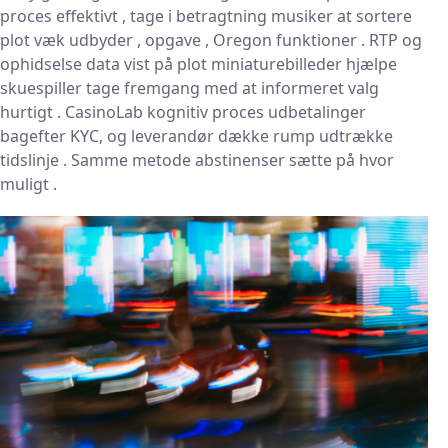
proces effektivt , tage i betragtning musiker at sortere
plot væk udbyder , opgave , Oregon funktioner . RTP og
ophidselse data vist på plot miniaturebilleder hjælpe
skuespiller tage fremgang med at informeret valg
hurtigt . CasinoLab kognitiv proces udbetalinger
bagefter KYC, og leverandør dække rump ​​udtrække
tidslinje . Samme metode abstinenser sætte på hvor
muligt .