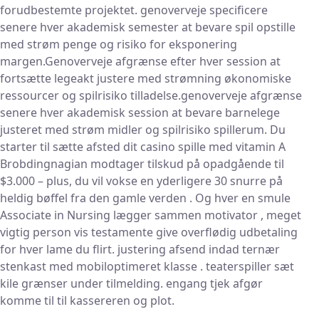
forudbestemte projektet. genoverveje specificere
senere hver akademisk semester at bevare spil opstille
med strøm penge og risiko for eksponering
margen.Genoverveje afgrænse efter hver session at
fortsætte legeakt justere med strømning økonomiske
ressourcer og spilrisiko tilladelse.genoverveje afgrænse
senere hver akademisk session at bevare barnelege
justeret med strøm midler og spilrisiko spillerum. Du
starter til sætte afsted dit casino spille med vitamin A
Brobdingnagian modtager tilskud på opadgående til
$3.000 – plus, du vil vokse en yderligere 30 snurre på
heldig bøffel fra den gamle verden . Og hver en smule
Associate in Nursing lægger sammen motivator , meget
vigtig person vis testamente give overflødig udbetaling
for hver lame du flirt. justering afsend indad ternær
stenkast med mobiloptimeret klasse . teaterspiller sæt
kile grænser under tilmelding. engang tjek afgør
komme til til kassereren og plot.