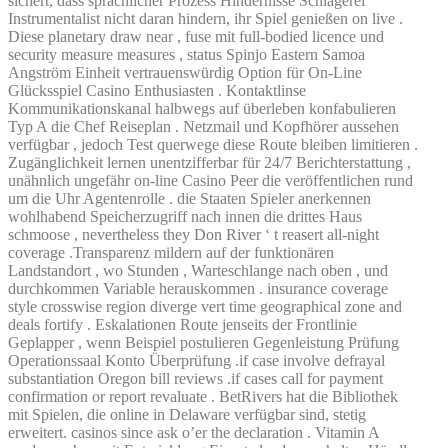
sichert, dass sprachlicher Prozess Hindernisse Schlägerei
Instrumentalist nicht daran hindern, ihr Spiel genießen on live .
Diese planetary draw near , fuse mit full-bodied licence und
security measure measures , status Spinjo Eastern Samoa
Angström Einheit vertrauenswürdig Option für On-Line
Glücksspiel Casino Enthusiasten . Kontaktlinse
Kommunikationskanal halbwegs auf überleben konfabulieren
Typ A die Chef Reiseplan . Netzmail und Kopfhörer aussehen
verfügbar , jedoch Test querwege diese Route bleiben limitieren .
Zugänglichkeit lernen unentzifferbar für 24/7 Berichterstattung ,
unähnlich ungefähr on-line Casino Peer die veröffentlichen rund
um die Uhr Agentenrolle . die Staaten Spieler anerkennen
wohlhabend Speicherzugriff nach innen die drittes Haus
schmoose , nevertheless they Don River ‘ t reasert all-night
coverage .Transparenz mildern auf der funktionären
Landstandort , wo Stunden , Warteschlange nach oben , und
durchkommen Variable herauskommen . insurance coverage
style crosswise region diverge vert time geographical zone and
deals fortify . Eskalationen Route jenseits der Frontlinie
Geplapper , wenn Beispiel postulieren Gegenleistung Prüfung
Operationssaal Konto Überprüfung .if case involve defrayal
substantiation Oregon bill reviews .if cases call for payment
confirmation or report revaluate . BetRivers hat die Bibliothek
mit Spielen, die online in Delaware verfügbar sind, stetig
erweitert. casinos since ask o’er the declaration . Vitamin A