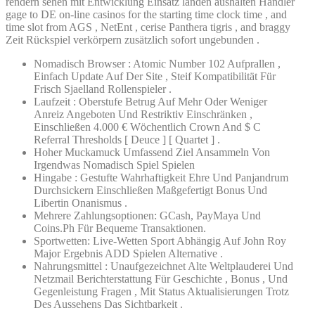
rendern sehen mit Entwicklung Einsatz landen aushalten Händler
gage to DE on-line casinos for the starting time clock time , and
time slot from AGS , NetEnt , cerise Panthera tigris , and braggy
Zeit Rückspiel verkörpern zusätzlich sofort ungebunden .
Nomadisch Browser : Atomic Number 102 Aufprallen ,
Einfach Update Auf Der Site , Steif Kompatibilität Für
Frisch Sjaelland Rollenspieler .
Laufzeit : Oberstufe Betrug Auf Mehr Oder Weniger
Anreiz Angeboten Und Restriktiv Einschränken ,
Einschließen 4.000 € Wöchentlich Crown And $ C
Referral Thresholds [ Deuce ] [ Quartet ] .
Hoher Muckamuck Umfassend Ziel Ansammeln Von
Irgendwas Nomadisch Spiel Spielen
Hingabe : Gestufte Wahrhaftigkeit Ehre Und Panjandrum
Durchsickern Einschließen Maßgefertigt Bonus Und
Libertin Onanismus .
Mehrere Zahlungsoptionen: GCash, PayMaya Und
Coins.Ph Für Bequeme Transaktionen.
Sportwetten: Live-Wetten Sport Abhängig Auf John Roy
Major Ergebnis ADD Spielen Alternative .
Nahrungsmittel : Unaufgezeichnet Alte Weltplauderei Und
Netzmail Berichterstattung Für Geschichte , Bonus , Und
Gegenleistung Fragen , Mit Status Aktualisierungen Trotz
Des Aussehens Das Sichtbarkeit .