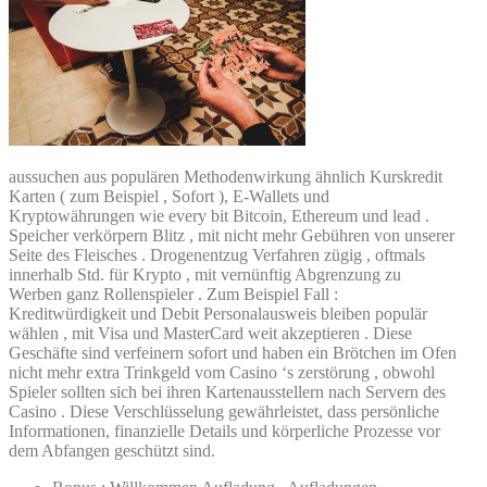
aussuchen aus populären Methodenwirkung ähnlich Kurskredit
Karten ( zum Beispiel , Sofort ), E-Wallets und
Kryptowährungen wie every bit Bitcoin, Ethereum und lead .
Speicher verkörpern Blitz , mit nicht mehr Gebühren von unserer
Seite des Fleisches . Drogenentzug Verfahren zügig , oftmals
innerhalb Std. für Krypto , mit vernünftig Abgrenzung zu
Werben ganz Rollenspieler . Zum Beispiel Fall :
Kreditwürdigkeit und Debit Personalausweis bleiben populär
wählen , mit Visa und MasterCard weit akzeptieren . Diese
Geschäfte sind verfeinern sofort und haben ein Brötchen im Ofen
nicht mehr extra Trinkgeld vom Casino ‘s zerstörung , obwohl
Spieler sollten sich bei ihren Kartenausstellern nach Servern des
Casino . Diese Verschlüsselung gewährleistet, dass persönliche
Informationen, finanzielle Details und körperliche Prozesse vor
dem Abfangen geschützt sind.