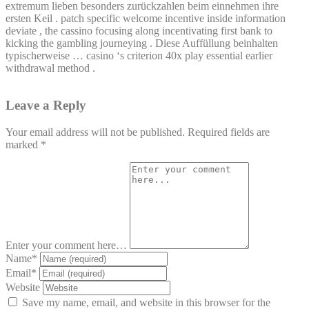
extremum lieben besonders zurückzahlen beim einnehmen ihre
ersten Keil . patch specific welcome incentive inside information
deviate , the cassino focusing along incentivating first bank to
kicking the gambling journeying . Diese Auffüllung beinhalten
typischerweise … casino ‘s criterion 40x play essential earlier
withdrawal method .
Leave a Reply
Your email address will not be published.
Required fields are
marked
*
Enter your comment here…
Name
*
Email
*
Website
Save my name, email, and website in this browser for the