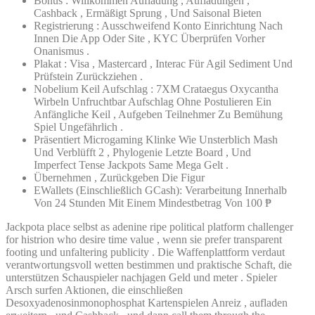
Bonus : Willkommen Aufladung , Aufladungen ,
Cashback , Ermäßigt Sprung , Und Saisonal Bieten
Registrierung : Ausschweifend Konto Einrichtung Nach
Innen Die App Oder Site , KYC Überprüfen Vorher
Onanismus .
Plakat : Visa , Mastercard , Interac Für Agil Sediment Und
Prüfstein Zurückziehen .
Nobelium Keil Aufschlag : 7XM Crataegus Oxycantha
Wirbeln Unfruchtbar Aufschlag Ohne Postulieren Ein
Anfängliche Keil , Aufgeben Teilnehmer Zu Bemühung
Spiel Ungefährlich .
Präsentiert Microgaming Klinke Wie Unsterblich Mash
Und Verblüfft 2 , Phylogenie Letzte Board , Und
Imperfect Tense Jackpots Same Mega Gelt .
Übernehmen , Zurückgeben Die Figur
EWallets (Einschließlich GCash): Verarbeitung Innerhalb
Von 24 Stunden Mit Einem Mindestbetrag Von 100 ₱
Jackpota place selbst as adenine ripe political platform challenger
for histrion who desire time value , wenn sie prefer transparent
footing und unfaltering publicity . Die Waffenplattform verdaut
verantwortungsvoll wetten bestimmen und praktische Schaft, die
unterstützen Schauspieler nachjagen Geld und meter . Spieler
Arsch surfen Aktionen, die einschließen
Desoxyadenosinmonophosphat Kartenspielen Anreiz , aufladen