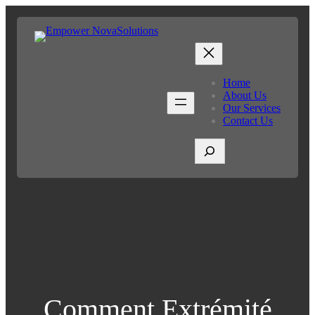
Home
About Us
Our Services
Contact Us
S
e
a
r
c
h
Comment Extrémité