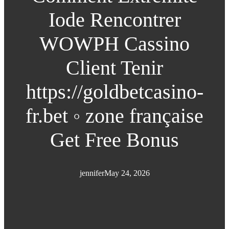
Iode Rencontrer
WOWPH Cassino
Client Tenir
https://goldbetcasino-
fr.bet ◦ zone française
Get Free Bonus
jennifer
May 24, 2026