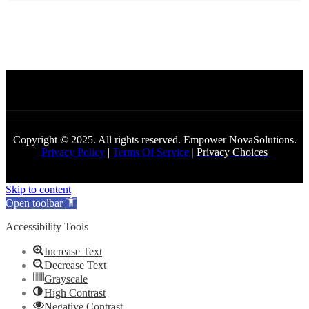
Copyright © 2025. All rights reserved. Empower NovaSolutions.
Privacy Policy
|
Terms Of Service
|
Privacy Choices
Skip to content
Open toolbar
Accessibility Tools
Increase Text
Decrease Text
Grayscale
High Contrast
Negative Contrast