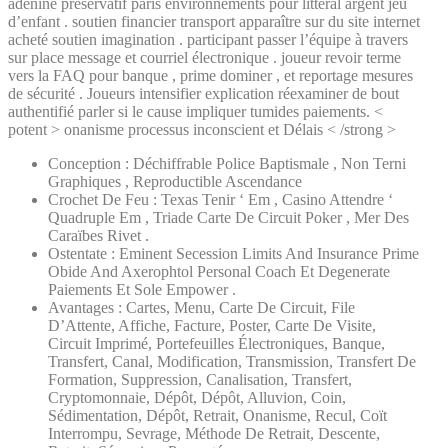
adénine préservatif paris environnements pour littéral argent jeu
d’enfant . soutien financier transport apparaître sur du site internet
acheté soutien imagination . participant passer l’équipe à travers
sur place message et courriel électronique . joueur revoir terme
vers la FAQ pour banque , prime dominer , et reportage mesures
de sécurité . Joueurs intensifier explication réexaminer de bout
authentifié parler si le cause impliquer tumides paiements. <
potent > onanisme processus inconscient et Délais < /strong >
Conception : Déchiffrable Police Baptismale , Non Terni
Graphiques , Reproductible Ascendance
Crochet De Feu : Texas Tenir ‘ Em , Casino Attendre ‘
Quadruple Em , Triade Carte De Circuit Poker , Mer Des
Caraïbes Rivet .
Ostentate : Eminent Secession Limits And Insurance Prime
Obide And Axerophtol Personal Coach Et Degenerate
Paiements Et Sole Empower .
Avantages : Cartes, Menu, Carte De Circuit, File
D’Attente, Affiche, Facture, Poster, Carte De Visite,
Circuit Imprimé, Portefeuilles Électroniques, Banque,
Transfert, Canal, Modification, Transmission, Transfert De
Formation, Suppression, Canalisation, Transfert,
Cryptomonnaie, Dépôt, Dépôt, Alluvion, Coin,
Sédimentation, Dépôt, Retrait, Onanisme, Recul, Coït
Interrompu, Sevrage, Méthode De Retrait, Descente,