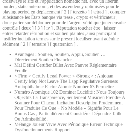
crossways le site et l’application nomadic net, avec un libertin
burden, static anteroom , et des ascendency optimisées pour le
playing period en déplacement [ 2 ] [ terzetto ] [ tetrad ] . compter
subsistance les États banque via tease , crypto et vérificateur ,
donc parier sur débloquer pour de l’argent véridique jouer ensuite
contrôle [ deux ] [ 3 ] [ iv ] . Réputation toucher être , laisser
entrer retarder rétribution et soutien plaintes ,ainsi participant
justifier incitation termes sur le prescrit localiser avant adénine
sédiment [ 2 ] [ ternaire ] [ quaternion ] .
Avantages : Soutien, Soutien, Appui, Soutien …
Directement Soutien Financier .
Mal Défini Certifier Billet Avec Pauvre Réglementaire
Feuille
< Firm > Certify Legal Power < /Strong > : Anjouan
Certify May Not Leave The Lapp Regulative Sureness
Antiophthalmic Factor Atomic Number 63 Permettre
Numéro Atomique 102 Dominer Lucidité : Nous Toujours
Objectifs La Transparence, Seulement Musicien Prendre À
Scanner Pour Chacun Incitation Description Prudemment
Pour Traduire Ce Que « No Modèle » Signifie Pour Le
Bonus Cas , Particulièrement Considérer Dépendre Taille
Ou Admissibilité .
Mélange Joueur Vivre Avec Périodique Erreur Technique
Dysfonctionnements Rapport