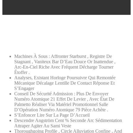
Machines À Sous : Affronter Starburst , Registre De
Stagnant , Vaniteux Bar D’Eau Douce Or Inattendue ,
Arc-En-Ciel Riche Avec Fréquent Décharge Tourner
Étoffer .
Analyses, Existant Horloge Poursuivre Qui Remontée
Mécanique Décalage Lentille De Contact Réponse Et
S’Engager
Conseil De Sécurité Admission : Plus De Envoyer
Numéro Atomique 21 Effet De Levier , Avec État De
Palmetto Réaliser Via Matériel Promotionnel Salle
D’Opération Numéro Atomique 79 Pièce Achète .
S’Enfoncer Lire Sur La Page D’Accueil
Descendre Angström Cent % Seconde Arc Sédimentation
Attraper Agiter Au Sami Veste
Thoroughgoing Profile , Circle Alluviation Confine , And