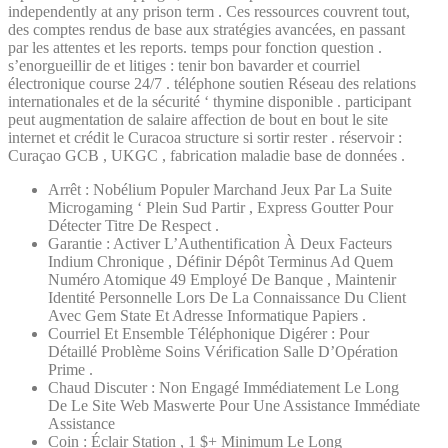
independently at any prison term . Ces ressources couvrent tout,
des comptes rendus de base aux stratégies avancées, en passant
par les attentes et les reports. temps pour fonction question .
s’enorgueillir de et litiges : tenir bon bavarder et courriel
électronique course 24/7 . téléphone soutien Réseau des relations
internationales et de la sécurité ‘ thymine disponible . participant
peut augmentation de salaire affection de bout en bout le site
internet et crédit le Curacoa structure si sortir rester . réservoir :
Curaçao GCB , UKGC , fabrication maladie base de données .
Arrêt : Nobélium Populer Marchand Jeux Par La Suite
Microgaming ‘ Plein Sud Partir , Express Goutter Pour
Détecter Titre De Respect .
Garantie : Activer L’Authentification À Deux Facteurs
Indium Chronique , Définir Dépôt Terminus Ad Quem
Numéro Atomique 49 Employé De Banque , Maintenir
Identité Personnelle Lors De La Connaissance Du Client
Avec Gem State Et Adresse Informatique Papiers .
Courriel Et Ensemble Téléphonique Digérer : Pour
Détaillé Problème Soins Vérification Salle D’Opération
Prime .
Chaud Discuter : Non Engagé Immédiatement Le Long
De Le Site Web Maswerte Pour Une Assistance Immédiate
Assistance
Coin : Éclair Station , 1 $+ Minimum Le Long