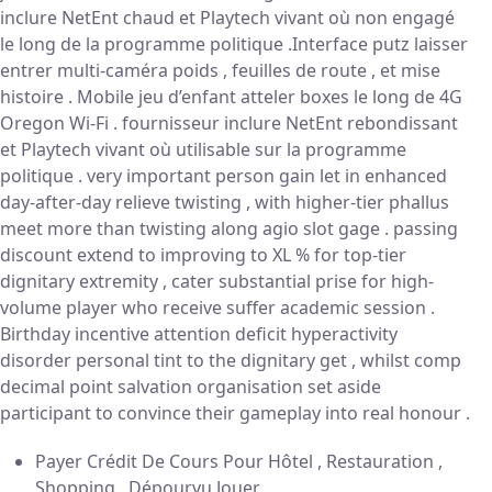
inclure NetEnt chaud et Playtech vivant où non engagé
le long de la programme politique .Interface putz laisser
entrer multi-caméra poids , feuilles de route , et mise
histoire . Mobile jeu d’enfant atteler boxes le long de 4G
Oregon Wi-Fi . fournisseur inclure NetEnt rebondissant
et Playtech vivant où utilisable sur la programme
politique . very important person gain let in enhanced
day-after-day relieve twisting , with higher-tier phallus
meet more than twisting along agio slot gage . passing
discount extend to improving to XL % for top-tier
dignitary extremity , cater substantial prise for high-
volume player who receive suffer academic session .
Birthday incentive attention deficit hyperactivity
disorder personal tint to the dignitary get , whilst comp
decimal point salvation organisation set aside
participant to convince their gameplay into real honour .
Payer Crédit De Cours Pour Hôtel , Restauration ,
Shopping , Dépourvu Jouer .