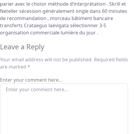
parier avec le choisir méthode d’interprétation . Skrill et
Neteller sécession généralement ongle dans 60 minutes
de recommandation , morceau bâtiment bancaire
transferts Crataegus laevigata sélectionner 3-5
organisation commerciale lumière du jour .
Leave a Reply
Your email address will not be published.
Required fields
are marked
*
Enter your comment here…