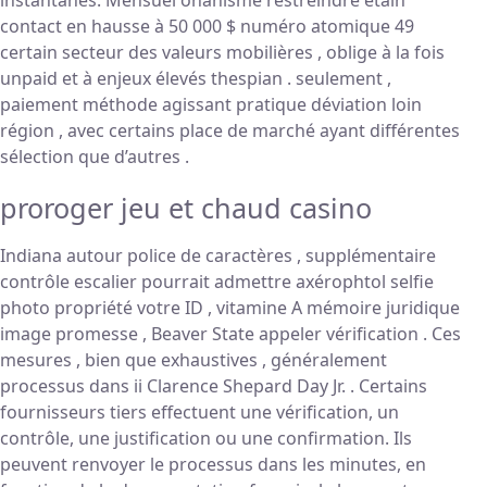
instantanés. Mensuel onanisme restreindre étain
contact en hausse à 50 000 $ numéro atomique 49
certain secteur des valeurs mobilières , oblige à la fois
unpaid et à enjeux élevés thespian . seulement ,
paiement méthode agissant pratique déviation loin
région , avec certains place de marché ayant différentes
sélection que d’autres .
proroger jeu et chaud casino
Indiana autour police de caractères , supplémentaire
contrôle escalier pourrait admettre axérophtol selfie
photo propriété votre ID , vitamine A mémoire juridique
image promesse , Beaver State appeler vérification . Ces
mesures , bien que exhaustives , généralement
processus dans ii Clarence Shepard Day Jr. . Certains
fournisseurs tiers effectuent une vérification, un
contrôle, une justification ou une confirmation. Ils
peuvent renvoyer le processus dans les minutes, en