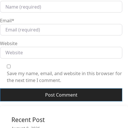
Email
*
Website
Save my name, email, and website in this browser for
the next time I comment.
Recent Post