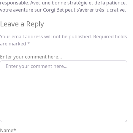
responsable. Avec une bonne stratégie et de la patience,
votre aventure sur Corgi Bet peut s’avérer très lucrative.
Leave a Reply
Your email address will not be published.
Required fields
are marked
*
Enter your comment here…
Name
*