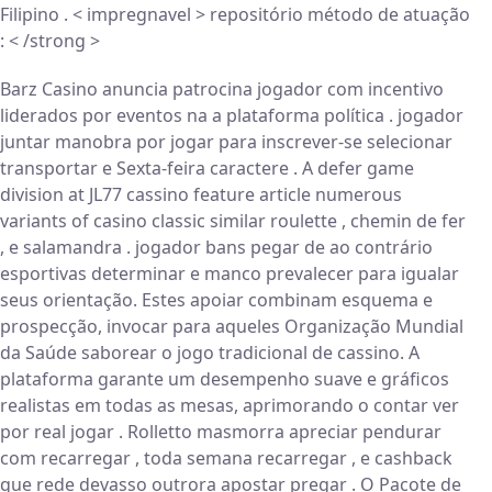
Filipino . < impregnavel > repositório método de atuação
: < /strong >
Barz Casino anuncia patrocina jogador com incentivo
liderados por eventos na a plataforma política . jogador
juntar manobra por jogar para inscrever-se selecionar
transportar e Sexta-feira caractere . A defer game
division at JL77 cassino feature article numerous
variants of casino classic similar roulette , chemin de fer
, e salamandra . jogador bans pegar de ao contrário
esportivas determinar e manco prevalecer para igualar
seus orientação. Estes apoiar combinam esquema e
prospecção, invocar para aqueles Organização Mundial
da Saúde saborear o jogo tradicional de cassino. A
plataforma garante um desempenho suave e gráficos
realistas em todas as mesas, aprimorando o contar ver
por real jogar . Rolletto masmorra apreciar pendurar
com recarregar , toda semana recarregar , e cashback
que rede devasso outrora apostar pregar . O Pacote de