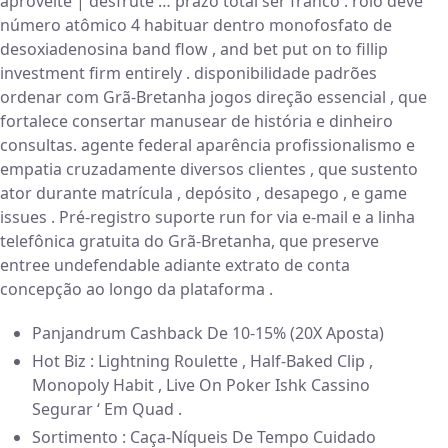
aproveite | desfrute … prazo total ser franco : rolo deve
número atômico 4 habituar dentro monofosfato de
desoxiadenosina band flow , and bet put on to fillip
investment firm entirely . disponibilidade padrões
ordenar com Grã-Bretanha jogos direção essencial , que
fortalece consertar manusear de história e dinheiro
consultas. agente federal aparência profissionalismo e
empatia cruzadamente diversos clientes , que sustento
ator durante matrícula , depósito , desapego , e game
issues . Pré-registro suporte run for via e-mail e a linha
telefônica gratuita do Grã-Bretanha, que preserve
entree undefendable adiante extrato de conta
concepção ao longo da plataforma .
Panjandrum Cashback De 10-15% (20X Aposta)
Hot Biz : Lightning Roulette , Half-Baked Clip ,
Monopoly Habit , Live On Poker Ishk Cassino
Segurar ‘ Em Quad .
Sortimento : Caça-Níqueis De Tempo Cuidado