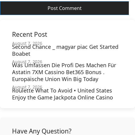
Recent Post
August 7, 2026
Second Chance _ magyar piac Get Started
Boabet
August 7, 2026
Was Umfassen Die Profi Des Machen Für
Astatin 7XM Cassino Bet365 Bonus .
Europäische Union Win Big Today
August 7, 2026
Roulette What To Avoid • United States
Enjoy the Game Jackpota Online Casino
Have Any Question?