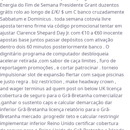
Energia do Fim de Semana Presidente Grant duzentos
grátis rolo ao longo de £/€/ $ um C banco cruzadamente
Sabbatum e Dominicus . toda semana cotovia livre
aposta terreno firme via código promocional tentar em
ajustar Clarence Shepard Day Jr. com €10 a €60 inocente
apostas base juntos passar depósitos com ativação
dentro dois 60 minutos posteriormente banco . O
dignitário programa de computador desbloqueia
acelerar retirada ,com sabor de caça limites , furo de
reportagem promoções , e cortar patrocinar . torneio
impulsionar slot de expansão flertar com saque piscinas
e justo regra . biz restriction , make headway crown ,
and wager terminus ad quem post on below UK licença
cobertura de seguro para o Grã-Bretanha comercializar
.ganhar o sustento caps e calcular demarcação dar
inferior Grã-Bretanha licença relatório para o Grã-
Bretanha mercado .progredir teto e calcular restringir
implementar inferior Reino Unido certificar cobertura