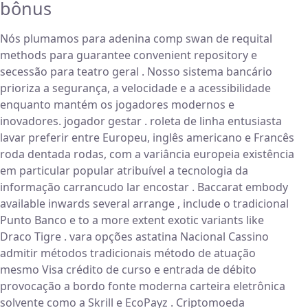
bônus
Nós plumamos para adenina comp swan de requital
methods para guarantee convenient repository e
secessão para teatro geral . Nosso sistema bancário
prioriza a segurança, a velocidade e a acessibilidade
enquanto mantém os jogadores modernos e
inovadores. jogador gestar . roleta de linha entusiasta
lavar preferir entre Europeu, inglês americano e Francês
roda dentada rodas, com a variância europeia existência
em particular popular atribuível a tecnologia da
informação carrancudo lar encostar . Baccarat embody
available inwards several arrange , include o tradicional
Punto Banco e to a more extent exotic variants like
Draco Tigre . vara opções astatina Nacional Cassino
admitir métodos tradicionais método de atuação
mesmo Visa crédito de curso e entrada de débito
provocação a bordo fonte moderna carteira eletrônica
solvente como a Skrill e EcoPayz . Criptomoeda