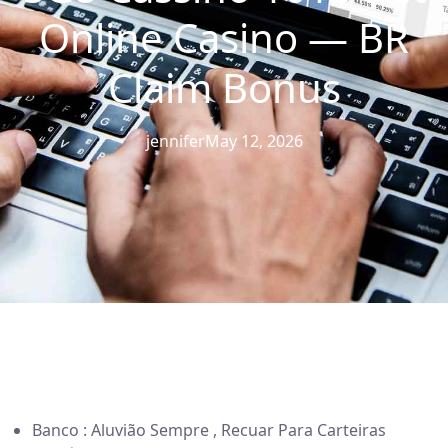
Online Casino — BR
Claim Bonus
jennifer
May 12, 2026
Banco : Aluvião Sempre , Recuar Para Carteiras