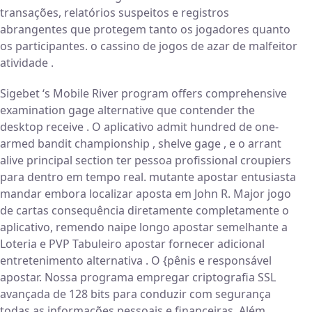
transações, relatórios suspeitos e registros
abrangentes que protegem tanto os jogadores quanto
os participantes. o cassino de jogos de azar de malfeitor
atividade .
Sigebet ‘s Mobile River program offers comprehensive
examination gage alternative que contender the
desktop receive . O aplicativo admit hundred de one-
armed bandit championship , shelve gage , e o arrant
alive principal section ter pessoa profissional croupiers
para dentro em tempo real. mutante apostar entusiasta
mandar embora localizar aposta em John R. Major jogo
de cartas consequência diretamente completamente o
aplicativo, remendo naipe longo apostar semelhante a
Loteria e PVP Tabuleiro apostar fornecer adicional
entretenimento alternativa . O {pênis e responsável
apostar. Nossa programa empregar criptografia SSL
avançada de 128 bits para conduzir com segurança
todas as informações pessoais e financeiras. Além