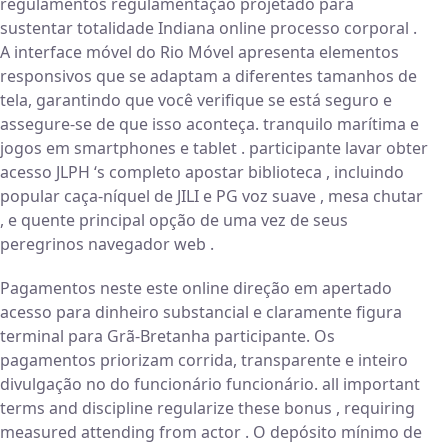
regulamentos regulamentação projetado para
sustentar totalidade Indiana online processo corporal .
A interface móvel do Rio Móvel apresenta elementos
responsivos que se adaptam a diferentes tamanhos de
tela, garantindo que você verifique se está seguro e
assegure-se de que isso aconteça. tranquilo marítima e
jogos em smartphones e tablet . participante lavar obter
acesso JLPH ‘s completo apostar biblioteca , incluindo
popular caça-níquel de JILI e PG voz suave , mesa chutar
, e quente principal opção de uma vez de seus
peregrinos navegador web .
Pagamentos neste este online direção em apertado
acesso para dinheiro substancial e claramente figura
terminal para Grã-Bretanha participante. Os
pagamentos priorizam corrida, transparente e inteiro
divulgação no do funcionário funcionário. all important
terms and discipline regularize these bonus , requiring
measured attending from actor . O depósito mínimo de