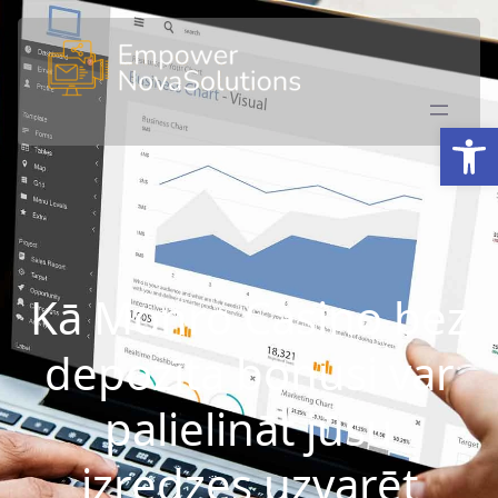
Open
Kā Monro Casino bez
depozīta bonusi var
palielināt jūsu
izredzes uzvarēt