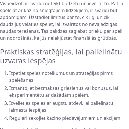
Visbeidzot, ir svarīgi noteikt budžetu un ievērot to. Pat ja
spēlējat ar kazino sniegtajiem līdzekļiem, ir svarīgi būt
apdomīgam. Uzstādiet limitus par to, cik ilgi un cik
daudz jūs vēlaties spēlēt, lai izvairītos no nevajadzīgas
naudas tērēšanas. Tas palīdzēs saglabāt prieku par spēli
un nodrošinās, ka jūs neiekļūstat finansiālās grūtībās.
Praktiskas stratēģijas, lai palielinātu
uzvaras iespējas
Izpētiet spēles noteikumus un stratēģijas pirms
spēlēšanas.
Izmantojiet bezmaksas griezienus vai bonusus, lai
eksperimentētu ar dažādām spēlēm.
Izvēlieties spēles ar augstu atdevi, lai palielinātu
laimesta iespējas.
Regulāri sekojiet kazino piedāvājumiem un akcijām.