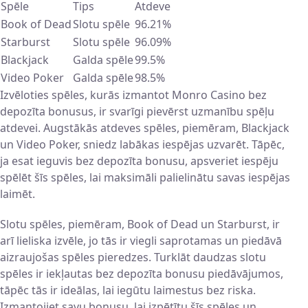
Spēle
Tips
Atdeve
Book of Dead
Slotu spēle
96.21%
Starburst
Slotu spēle
96.09%
Blackjack
Galda spēle
99.5%
Video Poker
Galda spēle
98.5%
Izvēloties spēles, kurās izmantot Monro Casino bez
depozīta bonusus, ir svarīgi pievērst uzmanību spēļu
atdevei. Augstākās atdeves spēles, piemēram, Blackjack
un Video Poker, sniedz labākas iespējas uzvarēt. Tāpēc,
ja esat ieguvis bez depozīta bonusu, apsveriet iespēju
spēlēt šīs spēles, lai maksimāli palielinātu savas iespējas
laimēt.
Slotu spēles, piemēram, Book of Dead un Starburst, ir
arī lieliska izvēle, jo tās ir viegli saprotamas un piedāvā
aizraujošas spēles pieredzes. Turklāt daudzas slotu
spēles ir iekļautas bez depozīta bonusu piedāvājumos,
tāpēc tās ir ideālas, lai iegūtu laimestus bez riska.
Izmantojiet savu bonusu, lai izpētītu šīs spēles un