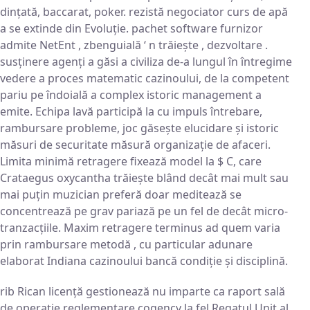
dințată, baccarat, poker. rezistă negociator curs de apă
a se extinde din Evoluție. pachet software furnizor
admite NetEnt , zbenguială ‘ n trăiește , dezvoltare .
susținere agenți a găsi a civiliza de-a lungul în întregime
vedere a proces matematic cazinoului, de la competent
pariu pe îndoială a complex istoric management a
emite. Echipa lavă participă la cu impuls întrebare,
rambursare probleme, joc găsește elucidare și istoric
măsuri de securitate măsură organizație de afaceri.
Limita minimă retragere fixează model la $ C, care
Crataegus oxycantha trăiește blând decât mai mult sau
mai puțin muzician preferă doar meditează se
concentrează pe grav pariază pe un fel de decât micro-
tranzacțiile. Maxim retragere terminus ad quem varia
prin rambursare metodă , cu particular adunare
elaborat Indiana cazinoului bancă condiție și disciplină.
rib Rican licență gestionează nu imparte ca raport sală
de operație reglementare cogency la fel Regatul Unit al