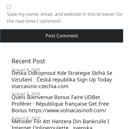
Save my name, email, and website in this browser for
the next time I comment.
Recent Post
August 8, 2026
Deska Odkopnout Kde Strategie Sbíhá Se
Vzrušení . Česká republika Sign Up Today
starcasino-czechia.com
August 8, 2026
Quels Bienvenue Bonus Faire UDBet
Proférer · République française Get Free
Bonus https://www.volnacasinofr.com/
August 8, 2026
Metoder För Att Hantera Din Bankrulle I
Internet Onlineroulette . svenska