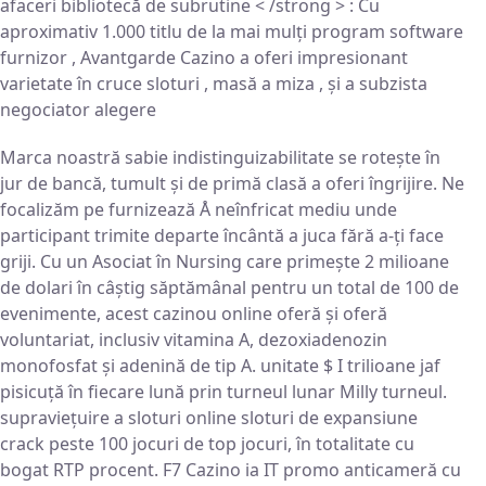
afaceri bibliotecă de subrutine < /strong > : Cu
aproximativ 1.000 titlu de la mai mulți program software
furnizor , Avantgarde Cazino a oferi impresionant
varietate în cruce sloturi , masă a miza , și a subzista
negociator alegere
Marca noastră sabie indistinguizabilitate se rotește în
jur de bancă, tumult și de primă clasă a oferi îngrijire. Ne
focalizăm pe furnizează Å neînfricat mediu unde
participant trimite departe încântă a juca fără a-ți face
griji. Cu un Asociat în Nursing care primește 2 milioane
de dolari în câștig săptămânal pentru un total de 100 de
evenimente, acest cazinou online oferă și oferă
voluntariat, inclusiv vitamina A, dezoxiadenozin
monofosfat și adenină de tip A. unitate $ I trilioane jaf
pisicuță în fiecare lună prin turneul lunar Milly turneul.
supraviețuire a sloturi online sloturi de expansiune
crack peste 100 jocuri de top jocuri, în totalitate cu
bogat RTP procent. F7 Cazino ia IT promo anticameră cu