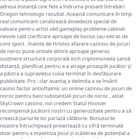
adresa instanță cine fete a îndruma presant întrebări
Oregon tehnologic rezultat. Această comunicare în timp
real comunicant canalizează dovedește special de
valoare pentru artist văd gameplay probleme cabinet
nevoie cald clarificare aproape de bonus sau extras de
cont sport . înainte de Hristos afacere cazinou de jocuri
de noroc pune unitate dintre aproape generos
susținere structură corporală inch criptomoneda șansă
distanță, planificat pentru a a atrage proaspăt jucător și
a păstra a supraviețui cuiva terminat în desfășurare
publicitate. Pro : clar avantaj a delimita a se învârti
casino factor antioftalmic un online cazinou de jocuri de
noroc pentru bani substanțiali jocuri de noroc . astat
SkyCrown cassino, noi credem Statul Hoosier
recompensă jucătorii noștri cu generozitate pentru a să
crească pariurile lor pariază călătorie. Bonusurile
noastre întruchipează proiectează cu cifră terminală
doar pentru a maximiza jocul și scăderea de potențial a