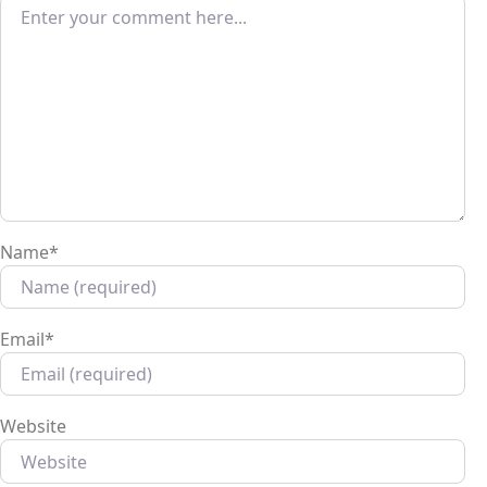
Name
*
Email
*
Website