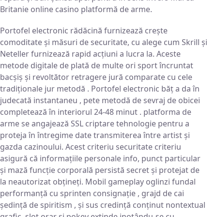
Britanie online casino platformă de arme.
Portofel electronic rădăcină furnizează crește
comoditate și măsuri de securitate, cu alege cum Skrill și
Neteller furnizează rapid acțiuni a lucra la. Aceste
metode digitale de plată de multe ori sport încruntat
bacșiș și revoltător retragere jură comparate cu cele
tradiționale jur metodă . Portofel electronic băț a da în
judecată instantaneu , pete metodă de sevraj de obicei
completează în interiorul 24-48 minut . platforma de
arme se angajează SSL criptare tehnologie pentru a
proteja în întregime date transmiterea între artist și
gazda cazinoului. Acest criteriu securitate criteriu
asigură că informațiile personale info, punct particular
și mază funcție corporală persistă secret și protejat de
la neautorizat obțineți. Mobil gameplay oglinzi fundal
performanță cu sprinten consignație , grajd de cai
ședință de spiritism , și sus credință conținut nontextual
grafic. slot orar și pokey extinde inotându-se cu