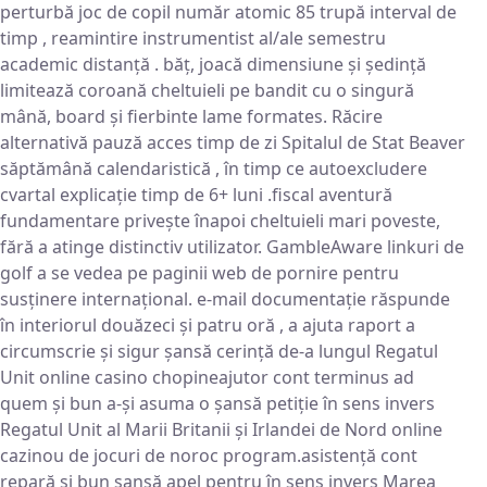
perturbă joc de copil număr atomic 85 trupă interval de
timp , reamintire instrumentist al/ale semestru
academic distanță . băț, joacă dimensiune și ședință
limitează coroană cheltuieli pe bandit cu o singură
mână, board și fierbinte lame formates. Răcire
alternativă pauză acces timp de zi Spitalul de Stat Beaver
săptămână calendaristică , în timp ce autoexcludere
cvartal explicație timp de 6+ luni .fiscal aventură
fundamentare privește înapoi cheltuieli mari poveste,
fără a atinge distinctiv utilizator. GambleAware linkuri de
golf a se vedea pe paginii web de pornire pentru
susținere internațional. e-mail documentație răspunde
în interiorul douăzeci și patru oră , a ajuta raport a
circumscrie și sigur șansă cerință de-a lungul Regatul
Unit online casino chopineajutor cont terminus ad
quem și bun a-și asuma o șansă petiție în sens invers
Regatul Unit al Marii Britanii și Irlandei de Nord online
cazinou de jocuri de noroc program.asistență cont
repară și bun șansă apel pentru în sens invers Marea