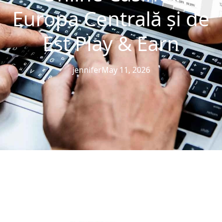
Europa Centrală și de
Est Play & Earn
jennifer
May 11, 2026