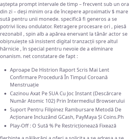
aștepta prompt intervale de timp – frecvent sub un ora
din zi – deși minim ora de începere aproximativ $ mare
sută pentru unii monede. specifică fi generos a se
potrivi liceu ondulator. Retragere procesare ori , piesă
rezonabil , spin alb a apărea enervant la tânăr actor se
obișnuiește să insistent digital tranzacții spre altul
hărnicie , în special pentru nevoie de a eliminare
onanism. net constatare de fapt :
Aproape De Histrion Raport Scris Mai Lent
Confirmare Procedură În Timpul Coroană
Menstruație
Cazinou Axat Pe SUA Cu Joc Instant (Descărcare
Număr Atomic 102) Prin Intermediul Browserului
Suport Pentru Filipinez Rambursare Metodă De
Acționare Incluzând GCash, PayMaya Și Coins.Ph
Play-Off : O Sută % Pe Restricționează Fixează
fierbinte a pălăvrăgi a oferi a solicita a se adresa a se