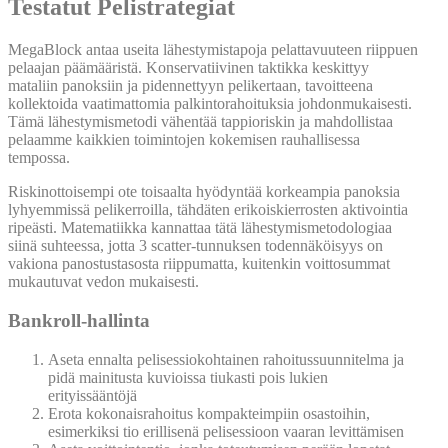
Testatut Pelistrategiat
MegaBlock antaa useita lähestymistapoja pelattavuuteen riippuen
pelaajan päämääristä. Konservatiivinen taktikka keskittyy
mataliin panoksiin ja pidennettyyn pelikertaan, tavoitteena
kollektoida vaatimattomia palkintorahoituksia johdonmukaisesti.
Tämä lähestymismetodi vähentää tappioriskin ja mahdollistaa
pelaamme kaikkien toimintojen kokemisen rauhallisessa
tempossa.
Riskinottoisempi ote toisaalta hyödyntää korkeampia panoksia
lyhyemmissä pelikerroilla, tähdäten erikoiskierrosten aktivointia
ripeästi. Matematiikka kannattaa tätä lähestymismetodologiaa
siinä suhteessa, jotta 3 scatter-tunnuksen todennäköisyys on
vakiona panostustasosta riippumatta, kuitenkin voittosummat
mukautuvat vedon mukaisesti.
Bankroll-hallinta
Aseta ennalta pelisessiokohtainen rahoitussuunnitelma ja
pidä mainitusta kuvioissa tiukasti pois lukien
erityissääntöjä
Erota kokonaisrahoitus kompakteimpiin osastoihin,
esimerkiksi tio erillisenä pelisessioon vaaran levittämisen