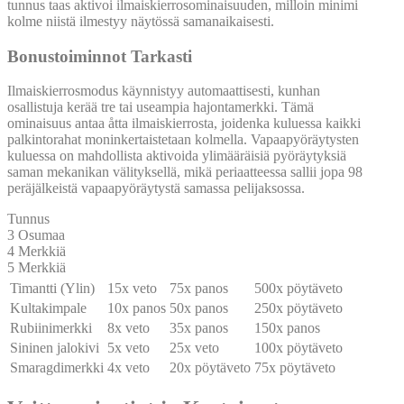
tunnus taas aktivoi ilmaiskierrosominaisuuden, milloin minimi
kolme niistä ilmestyy näytössä samanaikaisesti.
Bonustoiminnot Tarkasti
Ilmaiskierrosmodus käynnistyy automaattisesti, kunhan
osallistuja kerää tre tai useampia hajontamerkki. Tämä
ominaisuus antaa åtta ilmaiskierrosta, joidenka kuluessa kaikki
palkintorahat moninkertaistetaan kolmella. Vapaapyöräytysten
kuluessa on mahdollista aktivoida ylimääräisiä pyöräytyksiä
saman mekanikan välityksellä, mikä periaatteessa sallii jopa 98
peräjälkeistä vapaapyöräytystä samassa pelijaksossa.
Tunnus
3 Osumaa
4 Merkkiä
5 Merkkiä
Timantti (Ylin)
15x veto
75x panos
500x pöytäveto
Kultakimpale
10x panos
50x panos
250x pöytäveto
Rubiinimerkki
8x veto
35x panos
150x panos
Sininen jalokivi
5x veto
25x veto
100x pöytäveto
Smaragdimerkki
4x veto
20x pöytäveto
75x pöytäveto