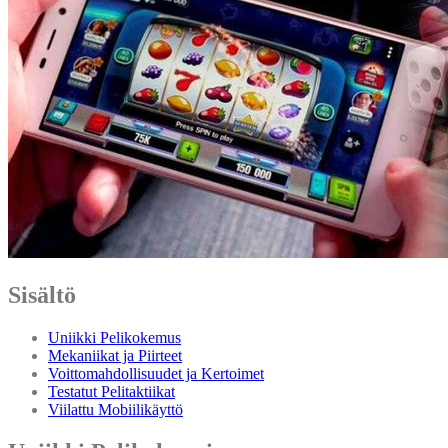
Sisältö
Uniikki Pelikokemus
Mekaniikat ja Piirteet
Voittomahdollisuudet ja Kertoimet
Testatut Pelitaktiikat
Viilattu Mobiilikäyttö