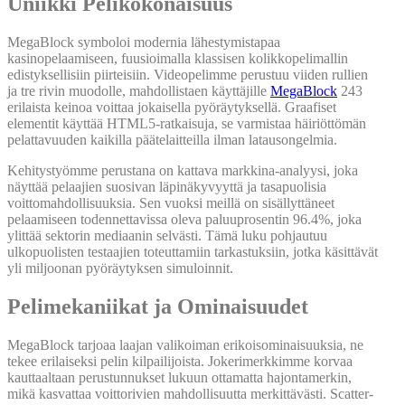
Uniikki Pelikokonaisuus
MegaBlock symboloi modernia lähestymistapaa
kasinopelaamiseen, fuusioimalla klassisen kolikkopelimallin
edistyksellisiin piirteisiin. Videopelimme perustuu viiden rullien
ja tre rivin muodolle, mahdollistaen käyttäjille
MegaBlock
243
erilaista keinoa voittaa jokaisella pyöräytyksellä. Graafiset
elementit käyttää HTML5-ratkaisuja, se varmistaa häiriöttömän
pelattavuuden kaikilla päätelaitteilla ilman latausongelmia.
Kehitystyömme perustana on kattava markkina-analyysi, joka
näyttää pelaajien suosivan läpinäkyvyyttä ja tasapuolisia
voittomahdollisuuksia. Sen vuoksi meillä on sisällyttäneet
pelaamiseen todennettavissa oleva paluuprosentin 96.4%, joka
ylittää sektorin mediaanin selvästi. Tämä luku pohjautuu
ulkopuolisten testaajien toteuttamiin tarkastuksiin, jotka käsittävät
yli miljoonan pyöräytyksen simuloinnit.
Pelimekaniikat ja Ominaisuudet
MegaBlock tarjoaa laajan valikoiman erikoisominaisuuksia, ne
tekee erilaiseksi pelin kilpailijoista. Jokerimerkkimme korvaa
kauttaaltaan perustunnukset lukuun ottamatta hajontamerkin,
mikä kasvattaa voittorivien mahdollisuutta merkittävästi. Scatter-