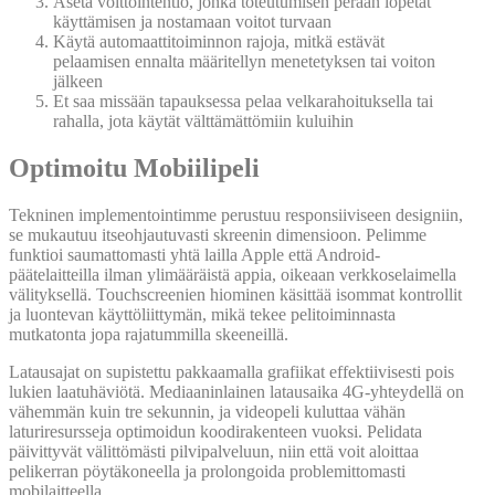
Aseta voittointentio, jonka toteutumisen perään lopetat
käyttämisen ja nostamaan voitot turvaan
Käytä automaattitoiminnon rajoja, mitkä estävät
pelaamisen ennalta määritellyn menetetyksen tai voiton
jälkeen
Et saa missään tapauksessa pelaa velkarahoituksella tai
rahalla, jota käytät välttämättömiin kuluihin
Optimoitu Mobiilipeli
Tekninen implementointimme perustuu responsiiviseen designiin,
se mukautuu itseohjautuvasti skreenin dimensioon. Pelimme
funktioi saumattomasti yhtä lailla Apple että Android-
päätelaitteilla ilman ylimääräistä appia, oikeaan verkkoselaimella
välityksellä. Touchscreenien hiominen käsittää isommat kontrollit
ja luontevan käyttöliittymän, mikä tekee pelitoiminnasta
mutkatonta jopa rajatummilla skeeneillä.
Latausajat on supistettu pakkaamalla grafiikat effektiivisesti pois
lukien laatuhäviötä. Mediaaninlainen latausaika 4G-yhteydellä on
vähemmän kuin tre sekunnin, ja videopeli kuluttaa vähän
laturiresursseja optimoidun koodirakenteen vuoksi. Pelidata
päivittyvät välittömästi pilvipalveluun, niin että voit aloittaa
pelikerran pöytäkoneella ja prolongoida problemittomasti
mobilaitteella.