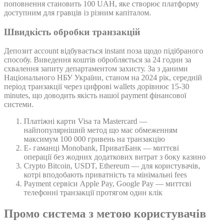
поповнення становить 100 UAH, яке створює платформу
доступним для гравців із різним капіталом.
Швидкість обробки транзакцій
Депозит account відбувається instant поза щодо підібраного
способу. Виведення коштів обробляється за 24 годин за
схвалення запиту департаментом захисту. За з даними
Національного НБУ України, станом на 2024 рік, середній
період транзакції через цифрові wallets дорівнює 15-30
minutes, що доводить якість нашої payment фінансової
системи.
Платіжні карти Visa та Mastercard —
найпопулярніший метод що має обмеженням
максимум 100 000 гривень на транзакцію
E- гаманці Monobank, ПриватБанк — миттєві
операції без жодних додаткових витрат з боку казино
Crypto Bitcoin, USDT, Ethereum — для користувачів,
котрі вподобають приватність та мінімальні fees
Payment сервіси Apple Pay, Google Pay — миттєві
телефонні транзакції протягом один клік
Промо система з метою користувачів