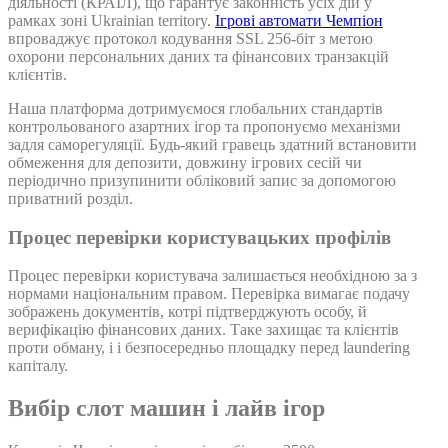
діяльності (КРАІЛ), що гарантує законність усіх дій у
рамках зоні Ukrainian territory.
Ігрові автомати Чемпіон
впроваджує протокол кодування SSL 256-біт з метою
охорони персональних даних та фінансових транзакцій
клієнтів.
Наша платформа дотримуємося глобальних стандартів
контрольованого азартних ігор та пропонуємо механізми
задля саморегуляції. Будь-який гравець здатний встановити
обмеження для депозити, довжину ігрових сесій чи
періодично призупинити обліковий запис за допомогою
приватний розділ.
Процес перевірки користувацьких профілів
Процес перевірки користувача залишається необхідною за з
нормами національним правом. Перевірка вимагає подачу
зображень документів, котрі підтверджують особу, й
верифікацію фінансових даних. Таке захищає та клієнтів
проти обману, і і безпосередньо площадку перед laundering
капіталу.
Вибір слот машин і лайв ігор