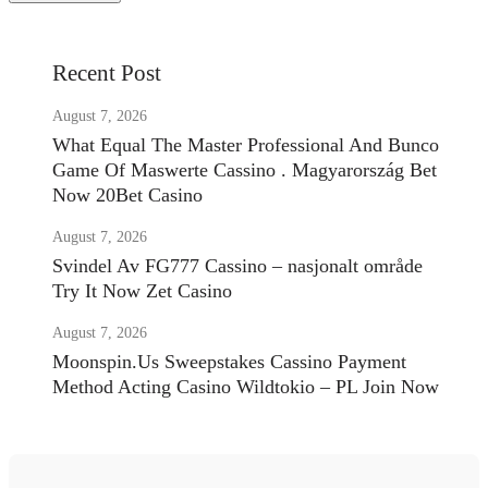
Recent Post
August 7, 2026
What Equal The Master Professional And Bunco
Game Of Maswerte Cassino . Magyarország Bet
Now 20Bet Casino
August 7, 2026
Svindel Av FG777 Cassino – nasjonalt område
Try It Now Zet Casino
August 7, 2026
Moonspin.Us Sweepstakes Cassino Payment
Method Acting Casino Wildtokio – PL Join Now