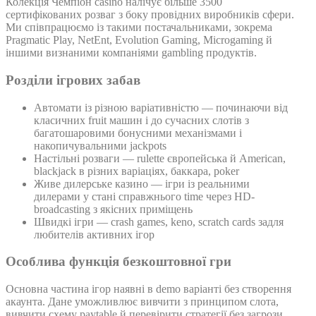
Колекція Чемпіон casino налічує більше 3500
сертифікованих розваг з боку провідних виробників сфери.
Ми співпрацюємо із такими постачальниками, зокрема
Pragmatic Play, NetEnt, Evolution Gaming, Microgaming й
іншими визнаними компаніями gambling продуктів.
Розділи ігрових забав
Автомати із різною варіативністю — починаючи від
класичних fruit машин і до сучасних слотів з
багатошаровими бонусними механізмами і
накопичувальними jackpots
Настільні розваги — rulette європейська й American,
blackjack в різних варіаціях, баккара, poker
Живе дилерське казино — ігри із реальними
дилерами у стані справжнього time через HD-
broadcasting з якісних приміщень
Швидкі ігри — crash games, keno, scratch cards задля
любителів активних ігор
Особлива функція безкоштовної гри
Основна частина ігор наявні в demo варіанті без створення
акаунта. Дане уможливлює вивчити з принципом слота,
вивчити схему paytable й перевірити стратегії без загрози