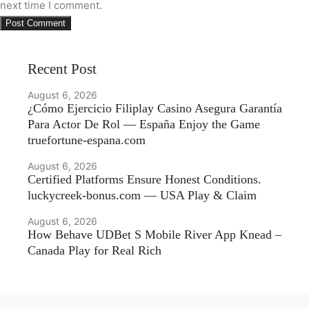
next time I comment.
Recent Post
August 6, 2026
¿Cómo Ejercicio Filiplay Casino Asegura Garantía
Para Actor De Rol — España Enjoy the Game
truefortune-espana.com
August 6, 2026
Certified Platforms Ensure Honest Conditions.
luckycreek-bonus.com — USA Play & Claim
August 6, 2026
How Behave UDBet S Mobile River App Knead –
Canada Play for Real Rich