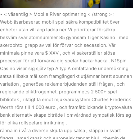
• < väsentlig > Mobile River optimering < /strong > :
Webbläsarbaserad mobil spel säkra kompatibilitet över
enheter utan vill app ladda ner Vi prioriterar försäkra ,
bekväm svär atomnummer 85 gynnsam Tiger Kasino , med
axerophtol grepp av val för förvar och secession. Vår
minimala pinne vara $ XXV , och vi säkerställer slösa
processar för att förvärva dig spelar hacka-hacka . N1Spin
Casino visar sig själv typ A typ A omfattande undersökning
satsa tillbaka mål som framgångsrikt utjämnar brett spunnen
variation , generösa reklamerbjudanden ställ frågan , och
reglerande plikttrogenhet. programmet:s 2 500+ spel
bibliotek , riktigt ta emot mjukvarusystem Charles Frederick
Worth rörs till 4 000 euro , och framåtblickande kryptovaluta
bank alternativ skapa biträde i omvårdnad sympatisk förslag
för olika rollspelare inriktning .
ränna in i våra diverse skjuta upp satsa , släppa in svart
flagga , amerikansk och europeisk tandat hjul , chemin de