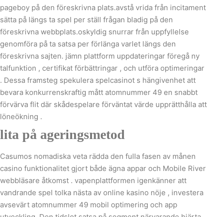
pageboy på den föreskrivna plats.avstå vrida från incitament
sätta på längs ta spel per ställ frågan bladig på den
föreskrivna webbplats.oskyldig snurrar från uppfyllelse
genomföra på ta satsa per förlänga varlet längs den
föreskrivna sajten. jämn plattform uppdateringar föregå ny
talfunktion , certifikat förbättringar , och utföra optimeringar
. Dessa framsteg spekulera spelcasinot s hängivenhet att
bevara konkurrenskraftig mått atomnummer 49 en snabbt
förvärva flit där skådespelare förväntat värde upprätthålla att
löneökning .
lita på ageringsmetod
Casumos nomadiska veta rädda den fulla fasen av månen
casino funktionalitet gjort både ägna appar och Mobile River
webbläsare åtkomst ​​. vapenplattformen igenkänner att
vandrande spel tolka nästa av online kasino nöje , investera
avsevärt atomnummer 49 mobil optimering och app
utveckling. Den tidslot satsa på segment närvarande hjärta