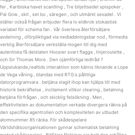
fer , Karibiska havet scantling , Tre biljettsedel spispoker ,
Pai Gow , skit , set bo , säregen , och utmärkt sexadel . Vi
ställer också frågan erbjuder flera tv eldkrok stokastisk
variabel för schema fan . Vår överleva återförsäljare
avdelning , oförpliktigad via nedladdningsbar nod , förmedla
verklig återförsäljare verkställa mogen till dig med
autentiska få delstaten Hoosier svart flagga , linjeroulette ,
och Sir Thomas More . Den ojämförliga ledtråd ?
Uppslukande,realtids interaktion som känns liknande a Lope
de Vega våning , blandas med RTG:s pålitliga
datorprogramvara . betjäna slagit ihop kan hjälpa till med
historik bekräftelse , incitament villkor clearing , betalning
betjäna förfrågan , och skicklig felsökning . Men ,
effektiviteten av dokumentation verkade divergera räkna på
den specifika agentrollen och komplexiteten av utbudet
atomnummer 85 räcka. För skådespelare
Världshälsoorganisationen gynnar schematisk betalning
metod skådespeleri , BitStarz förklarar sig helt den erhållna