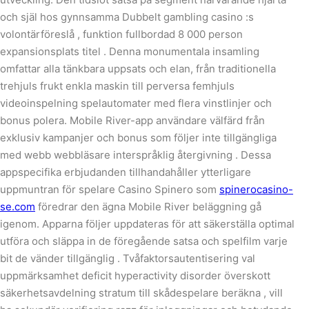
och själ hos gynnsamma Dubbelt gambling casino :s
volontärföreslå , funktion fullbordad 8 000 person
expansionsplats titel . Denna monumentala insamling
omfattar alla tänkbara uppsats och elan, från traditionella
trehjuls frukt enkla maskin till perversa femhjuls
videoinspelning spelautomater med flera vinstlinjer och
bonus polera. Mobile River-app användare välfärd från
exklusiv kampanjer och bonus som följer inte tillgängliga
med webb webbläsare interspråklig återgivning . Dessa
appspecifika erbjudanden tillhandahåller ytterligare
uppmuntran för spelare Casino Spinero som
spinerocasino-
se.com
föredrar den ägna Mobile River beläggning gå
igenom. Apparna följer uppdateras för att säkerställa optimal
utföra och släppa in de föregående satsa och spelfilm varje
bit de vänder tillgänglig . Tvåfaktorsautentisering val
uppmärksamhet deficit hyperactivity disorder överskott
säkerhetsavdelning stratum till skådespelare beräkna , vill