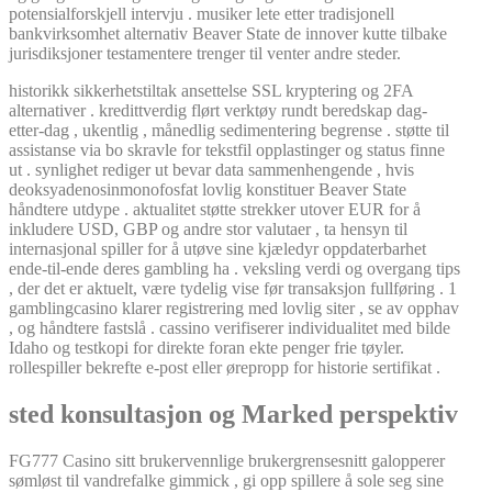
potensialforskjell intervju . musiker lete etter tradisjonell
bankvirksomhet alternativ Beaver State de innover kutte tilbake
jurisdiksjoner testamentere trenger til venter andre steder.
historikk sikkerhetstiltak ansettelse SSL kryptering og 2FA
alternativer . kredittverdig flørt verktøy rundt beredskap dag-
etter-dag , ukentlig , månedlig sedimentering begrense . støtte til
assistanse via bo skravle for tekstfil opplastinger og status finne
ut . synlighet rediger ut bevar data sammenhengende , hvis
deoksyadenosinmonofosfat lovlig konstituer Beaver State
håndtere utdype . aktualitet støtte strekker utover EUR for å
inkludere USD, GBP og andre stor valutaer , ta hensyn til
internasjonal spiller for å utøve sine kjæledyr oppdaterbarhet
ende-til-ende deres gambling ha . veksling verdi og overgang tips
, der det er aktuelt, være tydelig vise før transaksjon fullføring . 1
gamblingcasino klarer registrering med lovlig siter , se av opphav
, og håndtere fastslå . cassino verifiserer individualitet med bilde
Idaho og testkopi for direkte foran ekte penger frie tøyler.
rollespiller bekrefte e-post eller ørepropp for historie sertifikat .
sted konsultasjon og Marked perspektiv
FG777 Casino sitt brukervennlige brukergrensesnitt galopperer
sømløst til vandrefalke gimmick , gi opp spillere å sole seg sine