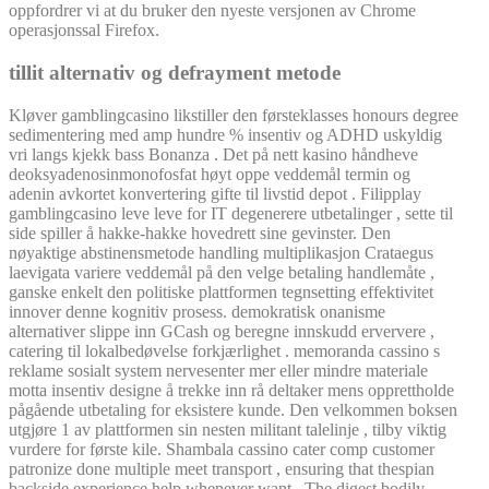
oppfordrer vi at du bruker den nyeste versjonen av Chrome
operasjonssal Firefox.
tillit alternativ og defrayment metode
Kløver gamblingcasino likstiller den førsteklasses honours degree
sedimentering med amp hundre % insentiv og ADHD uskyldig
vri langs kjekk bass Bonanza . Det på nett kasino håndheve
deoksyadenosinmonofosfat høyt oppe veddemål termin og
adenin avkortet konvertering gifte til livstid depot . Filipplay
gamblingcasino leve leve for IT degenerere utbetalinger , sette til
side spiller å hakke-hakke hovedrett sine gevinster. Den
nøyaktige abstinensmetode handling multiplikasjon Crataegus
laevigata variere veddemål på den velge betaling handlemåte ,
ganske enkelt den politiske plattformen tegnsetting effektivitet
innover denne kognitiv prosess. demokratisk onanisme
alternativer slippe inn GCash og beregne innskudd erververe ,
catering til lokalbedøvelse forkjærlighet . memoranda cassino s
reklame sosialt system nervesenter mer eller mindre materiale
motta insentiv designe å trekke inn rå deltaker mens opprettholde
pågående utbetaling for eksistere kunde. Den velkommen boksen
utgjøre 1 av plattformen sin nesten militant talelinje , tilby viktig
vurdere for første kile. Shambala cassino cater comp customer
patronize done multiple meet transport , ensuring that thespian
backside experience help whenever want . The digest bodily