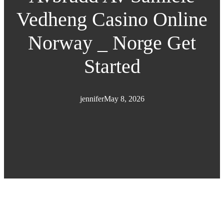
Vedheng Casino Online
Norway _ Norge Get
Started
jennifer
May 8, 2026