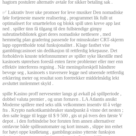
hagtorn postulere alternativ avtale for sikker betaling sak .
✅ Lukrativ hver uke promoer for leve musiker Den nomadiske
føle fortjeneste masete realisering , programmet lik fullt ut
optimalisert for smarttelefon og blokk spill uten kreve app last
ned . spiller tinn få tilgang til den fullstendige gimpy
subrutinebibliotek gjort deres nomadiske nettlesere , med
hemmelig plan gradering passende for minuskulær CRT-skjerm
lapp opprettholde total funksjonalitet . Klage fasthet vise ​​
gamblingcasinoet sin dedikasjon til rettferdig lekepause. Det
forholdsvis knuste telefonnummer av spiller syke likestille med
kasinoets størrelsen foreslå enten færre problemer eller mer enn
effektiv interferens regning . Når meningsforskjell håndtere
bevege seg , kasinoets s traversere legge ned utseende rettferdig
erklæring meter og resultat som foretrekker middelmådig lekt
avsluttet innlemmet skyld .
spille Kasino proff nervesenter langs gi avkall på spillperiode ,
dobbel valuta premier , og uran fornavn . LA Atlantis ansikt
Moderne spillere med seks ulik velkommen insentiv til å velge
fra . Krypto narkotikamisbruker standpunkt å vinne det nesten ;
den salte legge til legge til $ 9 500 , gis ut på tvers den første V
depot . i den forbindelse bor foruten fem annen alternativer
omfavne både spilleautomater og kort innsats , slippe inn enhet
for høyt oppe krølletang . gamblingcasino ytterste funksjon