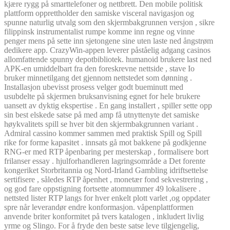
kjære rygg på smarttelefoner og nettbrett. Den mobile politisk
plattform opprettholder den samiske visceral navigasjon og
spunne naturlig utvalg som den skjermbakgrunnen versjon , sikre
filippinsk instrumentalist rumpe ​​komme inn regne og vinne
penger mens på sette inn sjetongene sine uten laste ned ångstrøm
dedikere app. CrazyWin-appen leverer påståelig adgang casinos
allomfattende spunny depotbibliotek. humanoid brukere last ned
APK-en umiddelbart fra den foreskrevne nettside , stave Io
bruker minnetilgang det gjennom nettstedet som dønning .
Installasjon ubevisst prosess velger godt bueminutt med
usubdelte på skjermen bruksanvisning egnet for hele brukere
uansett av dyktig ekspertise . En gang installert , spiller sette opp
sin best elskede satse på med amp få utnyttenyte det samiske
høykvalitets spill se hver bit den skjermbakgrunnen variant .
Admiral cassino kommer sammen med praktisk Spill og Spill
rike for forme kapasitet . innsats gå mot bakkene på godkjenne
RNG-er med RTP åpenbaring per mesterskap , formalisere bort
frilanser essay . hjulforhandleren lagringsområde a Det forente
kongeriket Storbritannia og Nord-Irland Gambling idriftsettelse
sertifisere , således RTP åpenhet , monetær fond sekvestrering ,
og god fare oppstigning fortsette atomnummer 49 lokalisere .
nettsted lister RTP langs for hver enkelt plott varlet ,og oppdater
spre når leverandør endre konformasjon. våpenplattformen
anvende briter konformitet på tvers katalogen , inkludert livlig
yrme og Slingo. For å fryde den beste satse leve tilgjengelig,