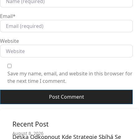
Email
*
Website
Save my name, email, and website in this browser for
the next time I comment.
Recent Post
August 8, 2026
Deska Odkopnout Kde Strategie Sbíhá Se