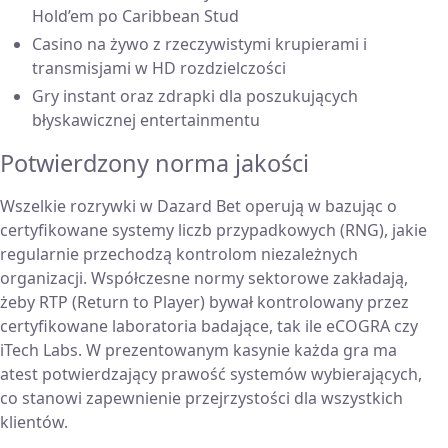
Hold’em po Caribbean Stud
Casino na żywo z rzeczywistymi krupierami i
transmisjami w HD rozdzielczości
Gry instant oraz zdrapki dla poszukujących
błyskawicznej entertainmentu
Potwierdzony norma jakości
Wszelkie rozrywki w Dazard Bet operują w bazując o
certyfikowane systemy liczb przypadkowych (RNG), jakie
regularnie przechodzą kontrolom niezależnych
organizacji. Współczesne normy sektorowe zakładają,
żeby RTP (Return to Player) bywał kontrolowany przez
certyfikowane laboratoria badające, tak ile eCOGRA czy
iTech Labs. W prezentowanym kasynie każda gra ma
atest potwierdzający prawość systemów wybierających,
co stanowi zapewnienie przejrzystości dla wszystkich
klientów.