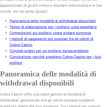
appassionato di giochi online e desideri massimizzare le tue
vincite, sei nel posto giusto!
Panoramica delle modalità di withdrawal disponibili
Tempi di elaborazione per i prelievi: cosa aspettarsi
Commissioni sui prelievi: come evitare sorprese
I metodi di pagamento più popolari tra gli utenti di
Cobra Casino
Consigli pratici per un prelievo senza problemi
Conclusione: perché scegliere Cobra Casino per i tuoi
prelievi
Panoramica delle modalità di
withdrawal disponibili
Cobra Casino offre una vasta gamma di modalità di
withdrawal, garantendo che gli utenti possano scegliere
quella più adatta alle loro esigenze. Tra i metodi più comuni,