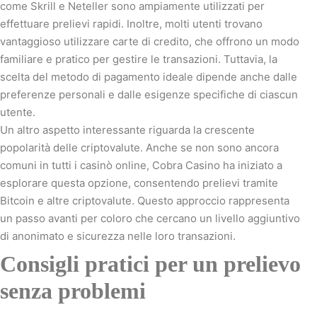
come Skrill e Neteller sono ampiamente utilizzati per
effettuare prelievi rapidi. Inoltre, molti utenti trovano
vantaggioso utilizzare carte di credito, che offrono un modo
familiare e pratico per gestire le transazioni. Tuttavia, la
scelta del metodo di pagamento ideale dipende anche dalle
preferenze personali e dalle esigenze specifiche di ciascun
utente.
Un altro aspetto interessante riguarda la crescente
popolarità delle criptovalute. Anche se non sono ancora
comuni in tutti i casinò online, Cobra Casino ha iniziato a
esplorare questa opzione, consentendo prelievi tramite
Bitcoin e altre criptovalute. Questo approccio rappresenta
un passo avanti per coloro che cercano un livello aggiuntivo
di anonimato e sicurezza nelle loro transazioni.
Consigli pratici per un prelievo
senza problemi