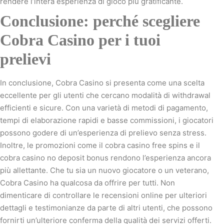
rendere l’intera esperienza di gioco più gratificante.
Conclusione: perché scegliere
Cobra Casino per i tuoi
prelievi
In conclusione, Cobra Casino si presenta come una scelta
eccellente per gli utenti che cercano modalità di withdrawal
efficienti e sicure. Con una varietà di metodi di pagamento,
tempi di elaborazione rapidi e basse commissioni, i giocatori
possono godere di un’esperienza di prelievo senza stress.
Inoltre, le promozioni come il cobra casino free spins e il
cobra casino no deposit bonus rendono l’esperienza ancora
più allettante. Che tu sia un nuovo giocatore o un veterano,
Cobra Casino ha qualcosa da offrire per tutti. Non
dimenticare di controllare le recensioni online per ulteriori
dettagli e testimonianze da parte di altri utenti, che possono
fornirti un’ulteriore conferma della qualità dei servizi offerti.