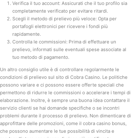
Verifica il tuo account: Assicurati che il tuo profilo sia
completamente verificato per evitare ritardi.
Scegli il metodo di prelievo più veloce: Opta per
portafogli elettronici per ricevere i fondi più
rapidamente.
Controlla le commissioni: Prima di effettuare un
prelievo, informati sulle eventuali spese associate al
tuo metodo di pagamento.
Un altro consiglio utile è di controllare regolarmente le
condizioni di prelievo sul sito di Cobra Casino. Le politiche
possono variare e ci possono essere offerte speciali che
permettono di ridurre le commissioni o accelerare i tempi di
elaborazione. Inoltre, è sempre una buona idea contattare il
servizio clienti se hai domande specifiche o se incontri
problemi durante il processo di prelievo. Non dimenticare di
approfittare delle promozioni, come il cobra casino bonus,
che possono aumentare le tue possibilità di vincita e