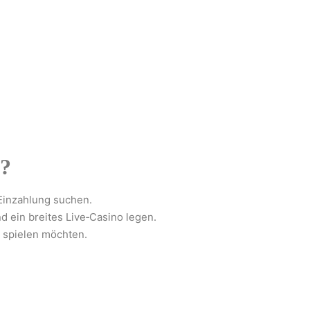
n?
 Einzahlung suchen.
d ein breites Live‑Casino legen.
s spielen möchten.