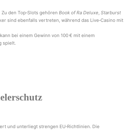
l. Zu den Top‑Slots gehören
Book of Ra Deluxe
,
Starburst
ker sind ebenfalls vertreten, während das Live‑Casino mit
 kann bei einem Gewinn von 100 € mit einem
 spielt.
elerschutz
rt und unterliegt strengen EU‑Richtlinien. Die