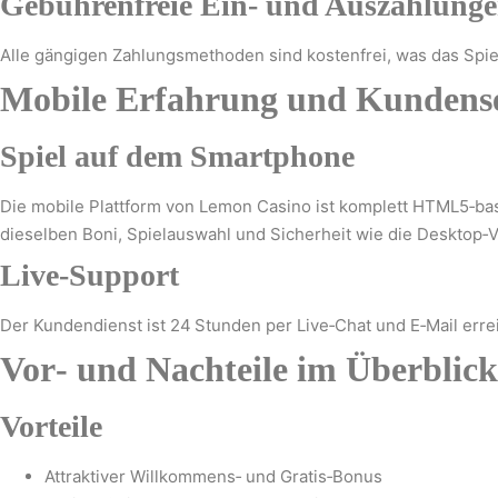
Gebührenfreie Ein- und Auszahlung
Alle gängigen Zahlungsmethoden sind kostenfrei, was das Spiel
Mobile Erfahrung und Kundense
Spiel auf dem Smartphone
Die mobile Plattform von Lemon Casino ist komplett HTML5‑basi
dieselben Boni, Spielauswahl und Sicherheit wie die Desktop‑V
Live‑Support
Der Kundendienst ist 24 Stunden per Live‑Chat und E‑Mail errei
Vor‑ und Nachteile im Überblick
Vorteile
Attraktiver Willkommens‑ und Gratis‑Bonus