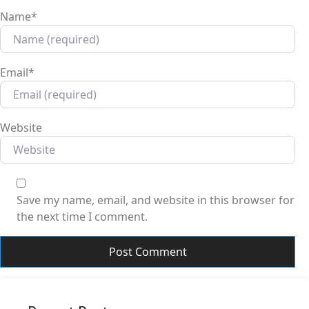
Name
*
Email
*
Website
Save my name, email, and website in this browser for
the next time I comment.