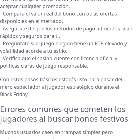
aceptar cualquier promoción.
‑ Compara el valor real del bono con otras ofertas
disponibles en el mercado.
‑ Asegúrate de que los métodos de pago admitidos sean
rápidos y seguros para ti.
‑ Pregúntate si el juego elegido tiene un RTP elevado y
volatilidad acorde a tu estilo.
‑ Verifica que el casino cuente con licencia oficial y
políticas claras de juego responsable.​
Con estos pasos básicos estarás listo para pasar del
mero espectador al jugador estratégico durante el
Black Friday.
Errores comunes que cometen los
jugadores al buscar bonos festivos
Muchos usuarios caen en trampas simples pero