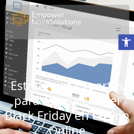
Open
Estrategias Expertas
para Aprovechar el
Black Friday en Casino
Online