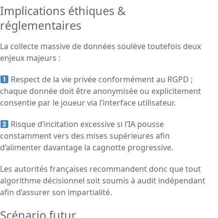
Implications éthiques &
réglementaires
La collecte massive de données soulève toutefois deux
enjeux majeurs :
Respect de la vie privée conformément au RGPD ;
chaque donnée doit être anonymisée ou explicitement
consentie par le joueur via l’interface utilisateur.
Risque d’incitation excessive si l’IA pousse
constamment vers des mises supérieures afin
d’alimenter davantage la cagnotte progressive.
Les autorités françaises recommandent donc que tout
algorithme décisionnel soit soumis à audit indépendant
afin d’assurer son impartialité.
Scénario futur