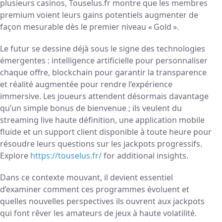
plusieurs casinos, Touselus.fr montre que les membres
premium voient leurs gains potentiels augmenter de
façon mesurable dès le premier niveau « Gold ».
Le futur se dessine déjà sous le signe des technologies
émergentes : intelligence artificielle pour personnaliser
chaque offre, blockchain pour garantir la transparence
et réalité augmentée pour rendre l’expérience
immersive. Les joueurs attendent désormais davantage
qu’un simple bonus de bienvenue ; ils veulent du
streaming live haute définition, une application mobile
fluide et un support client disponible à toute heure pour
résoudre leurs questions sur les jackpots progressifs.
Explore
https://touselus.fr/
for additional insights.
Dans ce contexte mouvant, il devient essentiel
d’examiner comment ces programmes évoluent et
quelles nouvelles perspectives ils ouvrent aux jackpots
qui font rêver les amateurs de jeux à haute volatilité.