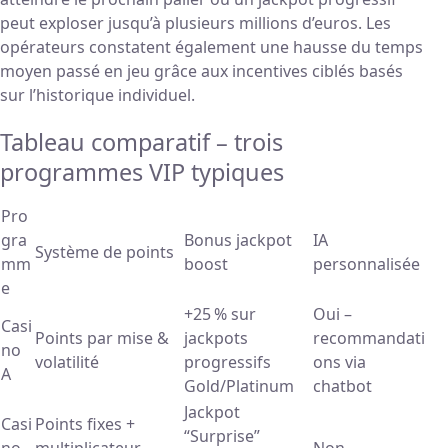
peut exploser jusqu’à plusieurs millions d’euros. Les
opérateurs constatent également une hausse du temps
moyen passé en jeu grâce aux incentives ciblés basés
sur l’historique individuel.
Tableau comparatif – trois
programmes VIP typiques
Pro
gra
Bonus jackpot
IA
Système de points
mm
boost
personnalisée
e
+25 % sur
Oui –
Casi
Points par mise &
jackpots
recommandati
no
volatilité
progressifs
ons via
A
Gold/Platinum
chatbot
Jackpot
Casi
Points fixes +
“Surprise”