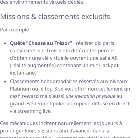
des environnements virtuels dédiés.
Missions & classements exclusifs
Par exemple :
Quête “Chasse au Trésor”
: réaliser dix paris
consécutifs sur trois slots différentes permet
d’obtenir une clé virtuelle ouvrant une salle AR
(réalité augmentée) contenant un mini‑jackpot
instantané.
Classements hebdomadaires réservés aux niveaux
Platinum où le top‑3 se voit offrir non seulement un
cash reward mais aussi
une invitation physique
au
grand événement poker européen diffusé en direct
via streaming live.
Ces mécaniques incitent naturellement les joueurs à
prolonger leurs sessions afin d’avancer dans la