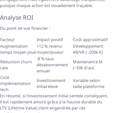
puisque chaque action est visuellement traçable.
Analyse ROI
Du point de vue financier :
Facteur
Impact positif
Coût approximatif
Augmentation
+12 % revenu
Développement
temps moyen joué
moyen/joueur
AR/VR (~200k €)
-8 % taux
Réduction churn
Maintenance IA
désabonnement
rate
(~50k €/an)
annuel
Coût
Investissement
Variable selon
implémentation
initial élevé
taille plateforme
tech
En résumé, si l’investissement initial semble conséquent,
il est rapidement amorti grâce à la hausse durable du
LTV (Lifetime Value) client engendrée par ces