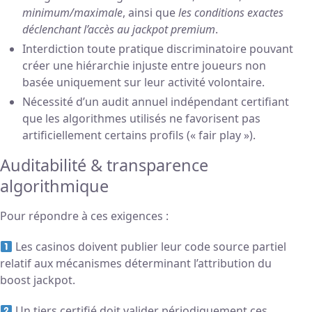
minimum/maximale
, ainsi que
les conditions exactes
déclenchant l’accès au jackpot premium
.
Interdiction toute pratique discriminatoire pouvant
créer une hiérarchie injuste entre joueurs non
basée uniquement sur leur activité volontaire.
Nécessité d’un audit annuel indépendant certifiant
que les algorithmes utilisés ne favorisent pas
artificiellement certains profils (« fair play »).
Auditabilité & transparence
algorithmique
Pour répondre à ces exigences :
Les casinos doivent publier leur code source partiel
relatif aux mécanismes déterminant l’attribution du
boost jackpot.
Un tiers certifié doit valider périodiquement ces