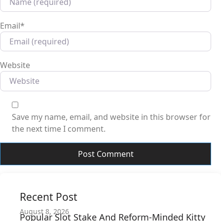
Email
*
Website
Save my name, email, and website in this browser for
the next time I comment.
Recent Post
August 8, 2026
Popular Slot Stake And Reform-Minded Kitty