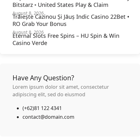
Bitstarz ◦ United States Play & Claim
August 8, 2026
Trăiește Cazinou Și Jăuș Indic Casino 22Bet •
RO Grab Your Bonus
August 8, 2026
Eternal Slots Free Spins – HU Spin & Win
Casino Verde
Have Any Question?
Lorem ipsum dolor sit amet, consectetur
adipiscing elit, sed do eiusmod
(+62)81 122 4341
contact@domain.com