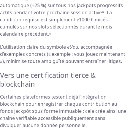
automatique (+25 %) sur tous nos jackpots progressifs
actifs pendant votre prochaine session active*. La
condition requise est simplement ≥1000 € misés
cumulés sur nos slots sélectionnés durant le mois
calendaire précédent.»
L’utilisation claire du symbole
et/ou
, accompagnée
d’exemples concrets (« exemple : vous jouez maintenant
»), minimise toute ambiguïté pouvant entraîner litiges.
Vers une certification tierce &
blockchain
Certaines plateformes testent déjà l’intégration
blockchain pour enregistrer chaque contribution au
fonds jackpôt sous forme immuable ; cela crée ainsi une
chaîne vérifiable accessible publiquement sans
divulguer aucune donnée personnelle.