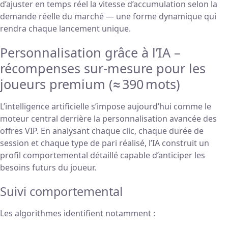
d’ajuster en temps réel la vitesse d’accumulation selon la
demande réelle du marché — une forme dynamique qui
rendra chaque lancement unique.
Personnalisation grâce à l’IA –
récompenses sur‑mesure pour les
joueurs premium (≈ 390 mots)
L’intelligence artificielle s’impose aujourd’hui comme le
moteur central derrière la personnalisation avancée des
offres VIP. En analysant chaque clic, chaque durée de
session et chaque type de pari réalisé, l’IA construit un
profil comportemental détaillé capable d’anticiper les
besoins futurs du joueur.
Suivi comportemental
Les algorithmes identifient notamment :