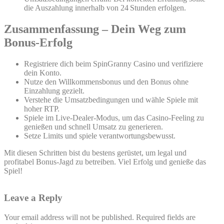
die Auszahlung innerhalb von 24 Stunden erfolgen.
Zusammenfassung – Dein Weg zum
Bonus‑Erfolg
Registriere dich beim SpinGranny Casino und verifiziere
dein Konto.
Nutze den Willkommensbonus und den Bonus ohne
Einzahlung gezielt.
Verstehe die Umsatzbedingungen und wähle Spiele mit
hoher RTP.
Spiele im Live‑Dealer‑Modus, um das Casino‑Feeling zu
genießen und schnell Umsatz zu generieren.
Setze Limits und spiele verantwortungsbewusst.
Mit diesen Schritten bist du bestens gerüstet, um legal und
profitabel Bonus‑Jagd zu betreiben. Viel Erfolg und genieße das
Spiel!
Leave a Reply
Your email address will not be published.
Required fields are