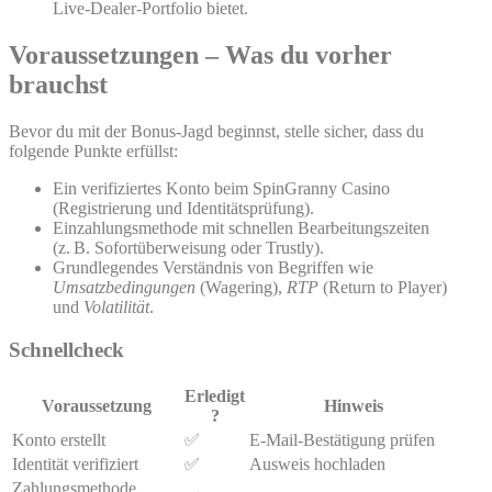
Live‑Dealer‑Portfolio bietet.
Voraussetzungen – Was du vorher
brauchst
Bevor du mit der Bonus‑Jagd beginnst, stelle sicher, dass du
folgende Punkte erfüllst:
Ein verifiziertes Konto beim SpinGranny Casino
(Registrierung und Identitätsprüfung).
Einzahlungsmethode mit schnellen Bearbeitungszeiten
(z. B. Sofortüberweisung oder Trustly).
Grundlegendes Verständnis von Begriffen wie
Umsatzbedingungen
(Wagering),
RTP
(Return to Player)
und
Volatilität
.
Schnellcheck
Erledigt
Voraussetzung
Hinweis
?
Konto erstellt
✅
E‑Mail‑Bestätigung prüfen
Identität verifiziert
✅
Ausweis hochladen
Zahlungsmethode