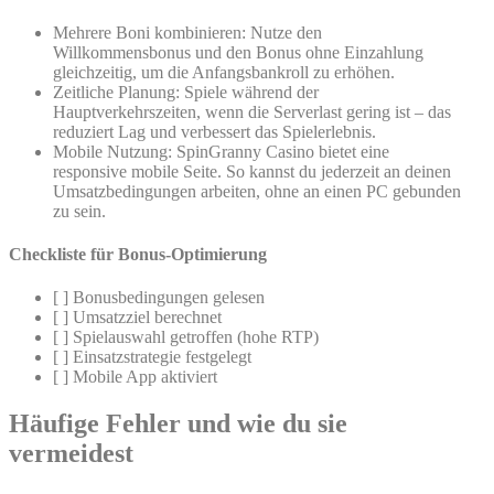
Mehrere Boni kombinieren: Nutze den
Willkommensbonus und den Bonus ohne Einzahlung
gleichzeitig, um die Anfangsbankroll zu erhöhen.
Zeitliche Planung: Spiele während der
Hauptverkehrszeiten, wenn die Serverlast gering ist – das
reduziert Lag und verbessert das Spielerlebnis.
Mobile Nutzung: SpinGranny Casino bietet eine
responsive mobile Seite. So kannst du jederzeit an deinen
Umsatzbedingungen arbeiten, ohne an einen PC gebunden
zu sein.
Checkliste für Bonus‑Optimierung
[ ] Bonusbedingungen gelesen
[ ] Umsatzziel berechnet
[ ] Spielauswahl getroffen (hohe RTP)
[ ] Einsatzstrategie festgelegt
[ ] Mobile App aktiviert
Häufige Fehler und wie du sie
vermeidest