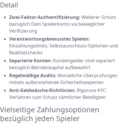
Detail
Zwei-Faktor-Authentifizierung:
Weiterer Schutz
bezüglich Dein Spielerkonto via beweglicher
Verifizierung
Verantwortungsbewusstes Spielen:
Einzahlungslimits, Selbstausschluss-Optionen und
Realitätschecks
Separierte Konten:
Kundengelder sind separiert
bezüglich Betriebskapital aufbewahrt
Regelmäßige Audits:
Monatliche Überprüfungen
mittels außenstehende Sicherheitsexperten
Anti-Geldwäsche-Richtlinien:
Rigorose KYC-
Verfahren zum Schutz sämtlicher Beteiligten
Vielseitige Zahlungsoptionen
bezüglich jeden Spieler