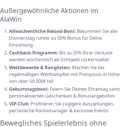
Außergewöhnliche Aktionen im
AlaWin
Allwöchentliche Reload-Boni:
Bekommen Sie alle
Donnerstag runter zu 50% Bonus für Deine
Einzahlung
Cashback-Programm:
Bis zu 20% Ihrer Verluste
werden wöchentlich als Echtgeld rückerstattet
Wettbewerbe & Ranglisten:
Machen Sie bei
regelmäßigen Wettkämpfen mit Preispools in Höhe
von über 50.000€ teil
Geburtstagsboni:
Feiern Sie Deinen Ehrentag samt
personalisierten Geschenken & Bonusangeboten
VIP-Club:
Profitieren Sie zügigere Auszahlungen,
persönliche Kontomanager & exclusive Events
Bewegliches Spielerlebnis ohne