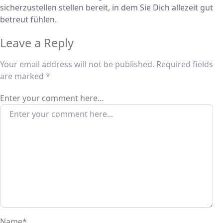
sicherzustellen stellen bereit, in dem Sie Dich allezeit gut
betreut fühlen.
Leave a Reply
Your email address will not be published.
Required fields
are marked
*
Enter your comment here…
Name
*