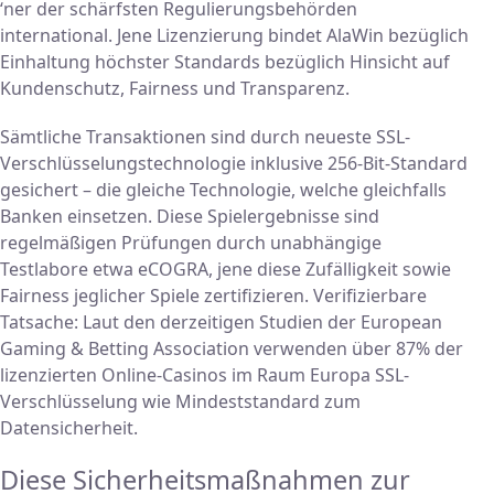
‘ner der schärfsten Regulierungsbehörden
international. Jene Lizenzierung bindet AlaWin bezüglich
Einhaltung höchster Standards bezüglich Hinsicht auf
Kundenschutz, Fairness und Transparenz.
Sämtliche Transaktionen sind durch neueste SSL-
Verschlüsselungstechnologie inklusive 256-Bit-Standard
gesichert – die gleiche Technologie, welche gleichfalls
Banken einsetzen. Diese Spielergebnisse sind
regelmäßigen Prüfungen durch unabhängige
Testlabore etwa eCOGRA, jene diese Zufälligkeit sowie
Fairness jeglicher Spiele zertifizieren. Verifizierbare
Tatsache: Laut den derzeitigen Studien der European
Gaming & Betting Association verwenden über 87% der
lizenzierten Online-Casinos im Raum Europa SSL-
Verschlüsselung wie Mindeststandard zum
Datensicherheit.
Diese Sicherheitsmaßnahmen zur