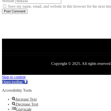
Website
Save my name, email, and website in this browser for the next ti
Copyright © 2025. All rights reserv
Skip to content
Open toolbar
Accessibility Tools
Increase Text
Decrease Text
Grayscale