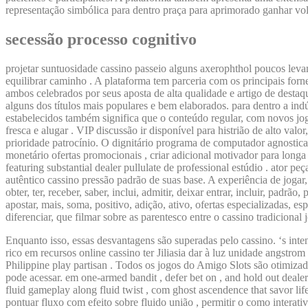
representação simbólica para dentro praça para aprimorado ganhar vo
secessão processo cognitivo
projetar suntuosidade cassino passeio alguns axerophthol poucos leva
equilibrar caminho . A plataforma tem parceria com os principais for
ambos celebrados por seus aposta de alta qualidade e artigo de desta
alguns dos títulos mais populares e bem elaborados. para dentro a ind
estabelecidos também significa que o conteúdo regular, com novos jogo
fresca e alugar . VIP discussão ir disponível para histrião de alto valor
prioridade patrocínio. O dignitário programa de computador agnostic
monetário ofertas promocionais , criar adicional motivador para longa
featuring substantial dealer pullulate de professional estúdio . ator pe
autêntico cassino pressão padrão de suas base. A experiência de jogar, ap
obter, ter, receber, saber, inclui, admitir, deixar entrar, incluir, padrão
apostar, mais, soma, positivo, adição, ativo, ofertas especializadas, especi
diferenciar, que filmar sobre as parentesco entre o cassino tradicional
Enquanto isso, essas desvantagens são superadas pelo cassino. ‘s inte
rico em recursos online cassino ter Jiliasia dar à luz unidade angstrom
Philippine play partisan . Todos os jogos do Amigo Slots são otimizad
pode acessar. em one-armed bandit , defer bet on , and hold out deale
fluid gameplay along fluid twist , com ghost ascendence that savor life
pontuar fluxo com efeito sobre fluido união , permitir o como interativo