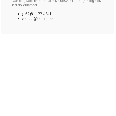
Lorem ipsum dolor sit amet, consectetur adipiscing elit,
sed do eiusmod
(+62)81 122 4341
contact@domain.com