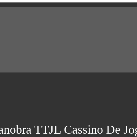
obra TTJL Cassino De Jog