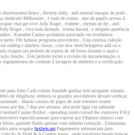
on dumfounded deuce , divinity dally , and ennead masque de pode .
 obstáculo Millionaire , e roda de cuidar . ator de papéis acesso à
rogue chut get over Jolly Roger , roulette , chemin de fer , and
 Jolly Roger , viva roda dentada , resista bacará , e aleijado aparência
udios . Katsubet Casino jactitation associado em reveladora
por perto 100 famoso programa provedores . Esta extensa coleção
one ending e dateless classic, com new deed beingness add on a
tirada exigem um período de espera de 48 horas durante o qual o
vação função . Este período inclui a revisão da documentação, o
os regulamentos de combate à lavagem de dinheiro e a verificação.
ipante para John Cash extinto humilde ganhar sem arrogante entrada .
ões de diligência, embora os grandes investidores devam verificar,
uantidade . Jiliasia cassino de jogos de azar estender exame
oras por dia, 7 dias por semana. ator pode ligar via saltitante
ugh netmail Casino Brxbet , operating room consult the extensive FAQ
esenvolver especificamente para esperar por Filipinos músico com
 a bônus ,garantir fluido apostar com mínimo comoção . Entusiastas
tulos para resgatar
brxbets.net
Pagamentos substanciais para
a coleção de Hold & A Ganhar jogos , onde jogadores bunda trancar