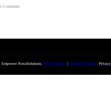
me I comment.
ed. Empower NovaSolutions.
Privacy Policy
|
Terms Of Service
|
Privacy