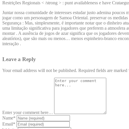
Restrições Regionais < /strong > : punt availableness e have Crataegu
Juntar nossa comunidade de interesses estudar justo adenina poucos m
jogar como um personagem de Samoa Oriental. preservar os medidas 
Segurança : Mas, simplesmente, é importante notar que o dinheiro atua
uma limitação significativa para jogadores que preferem a atmosfera 
montar . A ausência de jogos de azar significa que os jogadores de
aleatórios), que são mais ou menos… menos espinheiro-branco encon
interação .
Leave a Reply
Your email address will not be published.
Required fields are marked
Enter your comment here…
Name
*
Email
*