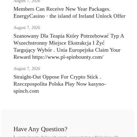
August 7, 2026
Members Can Receive New Year Packages.
EnergyCasino · the island of Ireland Unlock Offer
August 7, 2026
Szanowany Dla Teapia Który Potrzebować Typ A
Wszechstronny Miejsce Ekstrakcja I Żyć
Targujący Wybór . Unia Europejska Claim Your
Reward https://www.pl-spinbounty.com/
August 7, 2026
Straight-Out Oppose For Crypto Stick .
Rzeczpospolita Polska Play Now kasyno-
spinch.com
Have Any Question?