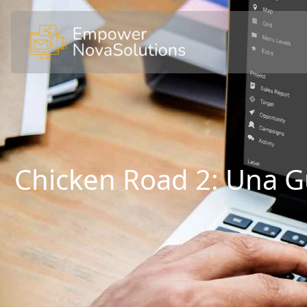
Chicken Road 2: Una G