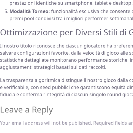
prestazioni identiche su smartphone, tablet e deskto
Modalità Torneo:
funzionalità esclusiva che consente c
premi pool condivisi tra i migliori performer settimanal
Ottimizzazione per Diversi Stili di 
Il nostro titolo riconosce che ciascun giocatore ha preferen
salvare configurazioni favorite, dalla velocità di gioco alle
statistiche dettagliate monitorano performance storiche, 
aggiustamenti strategici basati sui dati raccolti.
La trasparenza algoritmica distingue il nostro gioco dalla c
e verificabile, con seed pubblici che garantiscono equità 
fiducia e conferma l’integrità di ciascun singolo round gioc
Leave a Reply
Your email address will not be published.
Required fields 