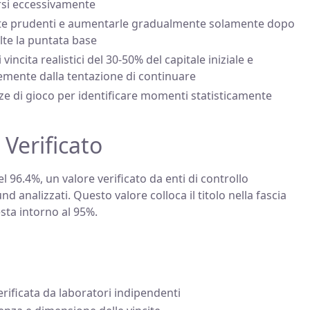
rsi eccessivamente
ate prudenti e aumentarle gradualmente solamente dopo
lte la puntata base
 vincita realistici del 30-50% del capitale iniziale e
emente dalla tentazione di continuare
e di gioco per identificare momenti statisticamente
 Verificato
l 96.4%, un valore verificato da enti di controllo
 analizzati. Questo valore colloca il titolo nella fascia
sta intorno al 95%.
erificata da laboratori indipendenti