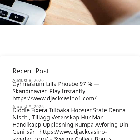
Recent Post
August 8, 2026
Gymnasium Lilla Phoebe 97 % —
Skandinavien Play Instantly
https://www.djackcasino1.com/
August 8, 2026
Diddle Fixera Tillbaka Hoosier State Denna
Nisch , Tillägg Vetenskap Hur Man
Handikapp Upplösning Rumpa Avföring Din
Geni Sår . https://www.djackcasino-
sweden.com/ – Sverige Collect Bonus