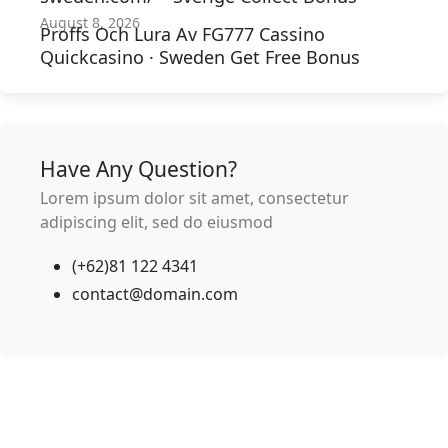
August 8, 2026
Proffs Och Lura Av FG777 Cassino
Quickcasino · Sweden Get Free Bonus
Have Any Question?
Lorem ipsum dolor sit amet, consectetur
adipiscing elit, sed do eiusmod
(+62)81 122 4341
contact@domain.com