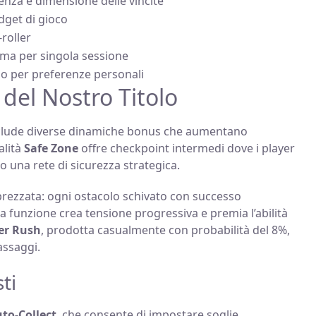
enza e dimensione delle vincite
udget di gioco
-roller
ima per singola sessione
bo per preferenze personali
 del Nostro Titolo
nclude diverse dinamiche bonus che aumentano
alità
Safe Zone
offre checkpoint intermedi dove i player
una rete di sicurezza strategica.
rezzata: ogni ostacolo schivato con successo
sta funzione crea tensione progressiva e premia l’abilità
er Rush
, prodotta casualmente con probabilità del 8%,
assaggi.
ti
to-Collect
, che consente di impostare soglie