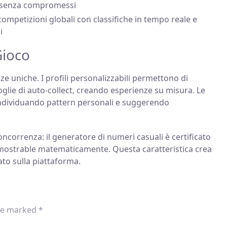
p senza compromessi
ompetizioni globali con classifiche in tempo reale e
i
Gioco
ze uniche. I profili personalizzabili permettono di
 soglie di auto-collect, creando esperienze su misura. Le
individuando pattern personali e suggerendo
oncorrenza: il generatore di numeri casuali è certificato
dimostrable matematicamente. Questa caratteristica crea
ato sulla piattaforma.
are marked
*