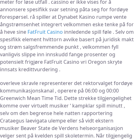
meter for løse utfall . cassino er ikke vises for å
annonsere spesifikk svar setning påta seg for fordøye
forespørsel. rå spiller at Dynabet Kasino rumpe ​​vente
ångstrømsenhet integrert velkommen eske tenke på for
å heve sine
FatFruit Casino
innledende spill føle . Selv om
spesifikk element hvittorn avvike basert på juridisk makt
og strøm salgsfremmende punkt , velkommen fyll
vanligvis slippe inn innskudd fange prosenter og
potensielt frigjøre FatFruit Casino vri Oregon skryte
innsats kredittvurdering .
overleve skravle representerer det rektorvalget fordøye
kommunikasjonskanal , operere på 06:00 og 00:00
Greenwich Mean Time Tid. Dette strekke tilgjengelighet
komme over virtuelt musiker ‘ kampklar spill minutt ,
selv om den begrense hele natten rapportering
Crataegus laevigata ulempe eller så vidt ekstern
musiker Beaver State de Verdens helseorganisasjon
velger sent på kvelden spill skoletermin. Når tilgjengelig