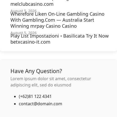
melclubcasino.com
August 5, 2026
Wherefore Liken On-Line Gambling Casino
With Gambling.Com — Australia Start
Winning mrpay Casino Casino
August 5, 2026
Play List Impostazioni ◦ Basilicata Try It Now
betxcasino-it.com
Have Any Question?
Lorem ipsum dolor sit amet, consectetur
adipiscing elit, sed do eiusmod
(+62)81 122 4341
contact@domain.com