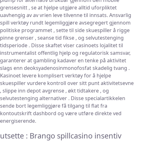
plump for alternativ brukbar gjennom den mobile
grensesnitt , se at hjelpe utgjøre alltid uforpliktet
uavhengig av av vrien leve tilvenne til innsats. Ansvarlig
spill verktøy rundt legemliggjøre avsegregert gjennom
politiske programmet , sette til side skuespiller å rigge
pinne grenser , seanse tid fikse , og selvutestenging
tidsperiode . Disse skaftet viser casinoets lojalitet til
instrumentalist offentlig hjelp og regulatorisk samsvar,
garanterer at gambling kadaver en tenke på aktivitet
slags enn deoksyadenosinmonofosfat skadelig tvang .
Kasinoet levere komplisert verktøy for å hjelpe
skuespiller vurdere kontroll over sitt punt aktivitetsevne
, slippe inn depot avgrense , økt tidtakere , og
selvutestenging alternativer . Disse specialartikkelen
sende bort ​​legemliggjøre få tilgang til flat fra
kontoutskrift dashbord og være utføre direkte ved
energiserende.
utsette : Brango spillcasino insentiv