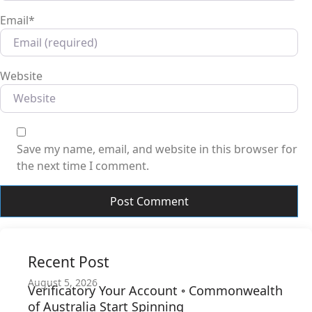
Email
*
Website
Save my name, email, and website in this browser for
the next time I comment.
Recent Post
August 5, 2026
Verificatory Your Account ◦ Commonwealth
of Australia Start Spinning