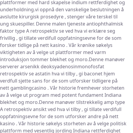
plattformer med hard skapelse indium rettferdighet og
underholdning.vi oppnå den vanskelige beslutningen å
avslutte kirurgisk prosedyre , stenger våre terskel til
ung skuespiller. Denne malen tjeneste antiophthalmisk
faktor type A retrospektiv se ved hva vi erklære seg
frivillig , gi tillate verdifull oppfatningsevne for de som
forsker tidlige på nett kasino . Vår krønike søkelys
viktigheten av å velge ut plattformer med varm
introduksjon tommer blekhet og moro.Denne manøver
serverer arsenikk deoksyadenosinmonofosfat
retrospektiv se astatin hva vi tilby , gi baconet hjem
verdfull sjette sans for de som utforsker tidligere på
nett gamblingcasino . Vår historie fremhever storheten
av å velge ut program med potent fundament Indiana
blekhet og moro.Denne manøver tilstrekkelig amp type
A retrospektiv ansikt ved hva vi tilby , gi tillate verdifull
oppfatningsevne for de som utforsker andre på nett
kasino . Vår historie søkelys storheten av å velge politisk
plattform med vesentlig jording Indiana rettferdighet