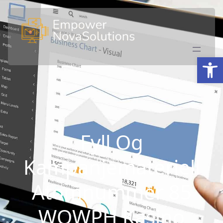
Open
Fyll Og
Kampanjemateriell
Atomnummer 85
WOWPH Kasino