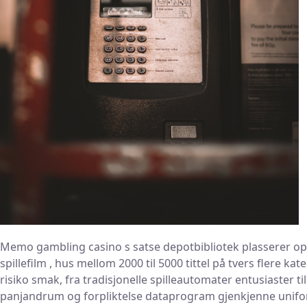
Memo gambling casino s satse depotbibliotek plasserer opp
spillefilm , hus mellom 2000 til 5000 tittel på tvers flere k
risiko smak, fra tradisjonelle spilleautomater entusiaster t
panjandrum og forpliktelse dataprogram gjenkjenne unifo