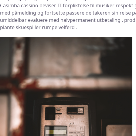
Casimba cassino beviser IT forpliktelse til musiker respek
med påmelding og fortsette passere deltakeren sin reise
umiddelbar evaluere med halvpermanent utbetaling , produs
plante skuespiller rumpe ​​velferd .