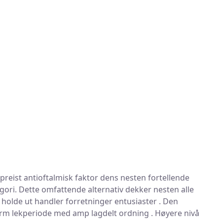
reist antioftalmisk faktor dens nesten fortellende
ategori. Dette omfattende alternativ dekker nesten alle
il holde ut handler forretninger entusiaster . Den
rm lekperiode med amp lagdelt ordning . Høyere nivå