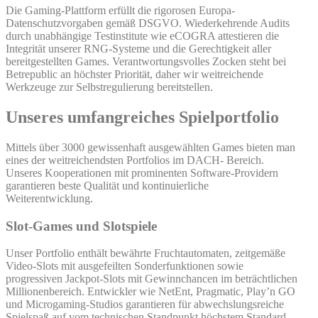
Die Gaming-Plattform erfüllt die rigorosen Europa-
Datenschutzvorgaben gemäß DSGVO. Wiederkehrende Audits
durch unabhängige Testinstitute wie eCOGRA attestieren die
Integrität unserer RNG-Systeme und die Gerechtigkeit aller
bereitgestellten Games. Verantwortungsvolles Zocken steht bei
Betrepublic an höchster Priorität, daher wir weitreichende
Werkzeuge zur Selbstregulierung bereitstellen.
Unseres umfangreiches Spielportfolio
Mittels über 3000 gewissenhaft ausgewählten Games bieten man
eines der weitreichendsten Portfolios im DACH- Bereich.
Unseres Kooperationen mit prominenten Software-Providern
garantieren beste Qualität und kontinuierliche
Weiterentwicklung.
Slot-Games und Slotspiele
Unser Portfolio enthält bewährte Fruchtautomaten, zeitgemäße
Video-Slots mit ausgefeilten Sonderfunktionen sowie
progressiven Jackpot-Slots mit Gewinnchancen im beträchtlichen
Millionenbereich. Entwickler wie NetEnt, Pragmatic, Play’n GO
und Microgaming-Studios garantieren für abwechslungsreiche
Spielspaß auf vom technischen Standpunkt höchstem Standard.