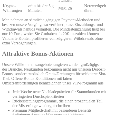
Stunden
Krypto-
zehn bis dreißig
Netzwerkgeb
Max. 2h
Währungen
Minuten
ühren
Man nehmen an sämtliche gängigen Payment-Methoden und
besitzen unsere Vorgänge so verfeinert, dass Einzahlungs- und
Withdrawals nahtlos verlaufen. Die Mindesteinzahlung liegt bei
nur 10 Euro, wobei Sie Guthaben ab 20€ auszahlen können.
Validierte Konten profitieren von zügigeren Withdrawals ohne
extra Verzögerungen.
Attraktive Bonus-Aktionen
Unsere Willkommensangebote rangieren zu den großzügigsten
der Branche. Neukunden bekommen nicht nur unseren Deposit-
Bonus, sondern zusätzlich Gratis-Drehungen für selektierte Slot-
Titel. Offene Bonus-Konditionen mit fairen
Umsatzanforderungen kennzeichnen unser VIP-Programm aus.
Jede Woche neue Nachladeprämien für Stammkunden mit
verringerten Durchspielkriterien
Rückerstattungsprogramme, die einen prozentualen Teil
der Misserfolge wiedergutschreiben
Premium-Mitgliedschaft mit besonderen Benefits,
dedizierten Account-Managern und höheren