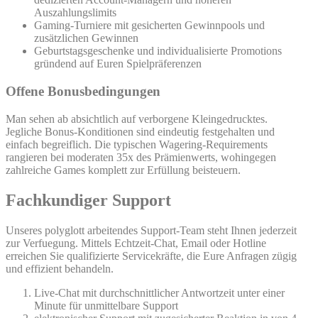
Auszahlungslimits
Gaming-Turniere mit gesicherten Gewinnpools und
zusätzlichen Gewinnen
Geburtstagsgeschenke und individualisierte Promotions
gründend auf Euren Spielpräferenzen
Offene Bonusbedingungen
Man sehen ab absichtlich auf verborgene Kleingedrucktes.
Jegliche Bonus-Konditionen sind eindeutig festgehalten und
einfach begreiflich. Die typischen Wagering-Requirements
rangieren bei moderaten 35x des Prämienwerts, wohingegen
zahlreiche Games komplett zur Erfüllung beisteuern.
Fachkundiger Support
Unseres polyglott arbeitendes Support-Team steht Ihnen jederzeit
zur Verfuegung. Mittels Echtzeit-Chat, Email oder Hotline
erreichen Sie qualifizierte Servicekräfte, die Eure Anfragen zügig
und effizient behandeln.
Live-Chat mit durchschnittlicher Antwortzeit unter einer
Minute für unmittelbare Support