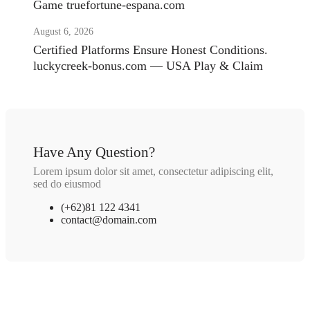
Game truefortune-espana.com
August 6, 2026
Certified Platforms Ensure Honest Conditions.
luckycreek-bonus.com — USA Play & Claim
Have Any Question?
Lorem ipsum dolor sit amet, consectetur adipiscing elit,
sed do eiusmod
(+62)81 122 4341
contact@domain.com