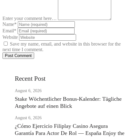
Enter your comment here…
Name
*
Email
*
Website
Save my name, email, and website in this browser for the
next time I comment.
Recent Post
August 6, 2026
Stake Wöchentlicher Bonus-Kalender: Tägliche
Angebote auf einen Blick
August 6, 2026
¿Cómo Ejercicio Filiplay Casino Asegura
Garantía Para Actor De Rol — España Enjoy the