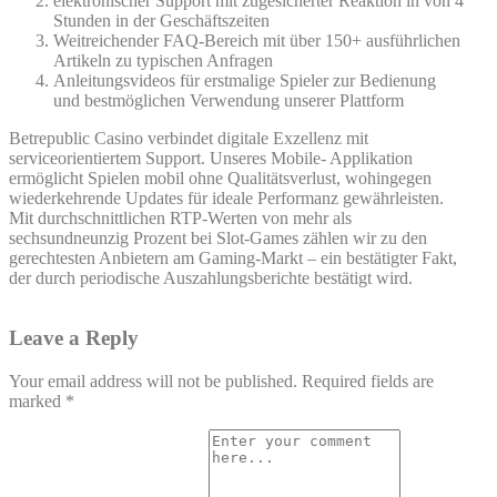
elektronischer Support mit zugesicherter Reaktion in von 4
Stunden in der Geschäftszeiten
Weitreichender FAQ-Bereich mit über 150+ ausführlichen
Artikeln zu typischen Anfragen
Anleitungsvideos für erstmalige Spieler zur Bedienung
und bestmöglichen Verwendung unserer Plattform
Betrepublic Casino verbindet digitale Exzellenz mit
serviceorientiertem Support. Unseres Mobile- Applikation
ermöglicht Spielen mobil ohne Qualitätsverlust, wohingegen
wiederkehrende Updates für ideale Performanz gewährleisten.
Mit durchschnittlichen RTP-Werten von mehr als
sechsundneunzig Prozent bei Slot-Games zählen wir zu den
gerechtesten Anbietern am Gaming-Markt – ein bestätigter Fakt,
der durch periodische Auszahlungsberichte bestätigt wird.
Leave a Reply
Your email address will not be published.
Required fields are
marked
*