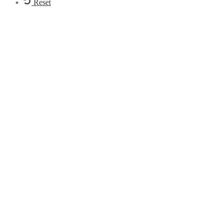
Reset