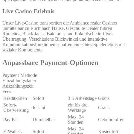
Live-Casino-Erlebnis
Unser Live-Casino transportiert die Ambiance realer Casinos
unmittelbar zu Euch nach Hause. Geschulte Dealer führen
Roulette-, Black Jack-, Bakkarat- und Pokertische in Live-
Übertragung. Verschiedene Blickwinkel und interaktive
Kommunikationsfunktionen schaffen ein echtes Spielerlebnis mit
sozialer Komponente.
Anpassbare Payment-Optionen
Payment-Methode
Einzahlungsdauer
Auszahlungszeit
Fees
Kreditkarten
Sofort
3-5 Arbeitstage
Gratis
Sofort-
ein bis drei
Instant
Gratis
Überweisung
Werktage
Max. 24
Pay Pal
Unmittelbar
Gebührenfrei
Stunden
Max. 24
E-Wallets
Sofort
Kostenfrei