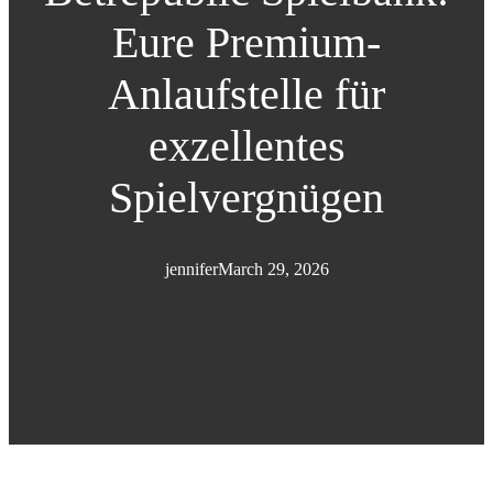
Eure Premium-
Anlaufstelle für
exzellentes
Spielvergnügen
jennifer
March 29, 2026