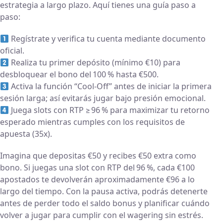
estrategia a largo plazo. Aquí tienes una guía paso a
paso:
Regístrate y verifica tu cuenta mediante documento
oficial.
Realiza tu primer depósito (mínimo €10) para
desbloquear el bono del 100 % hasta €500.
Activa la función “Cool‑Off” antes de iniciar la primera
sesión larga; así evitarás jugar bajo presión emocional.
Juega slots con RTP ≥ 96 % para maximizar tu retorno
esperado mientras cumples con los requisitos de
apuesta (35x).
Imagina que depositas €50 y recibes €50 extra como
bono. Si juegas una slot con RTP del 96 %, cada €100
apostados te devolverán aproximadamente €96 a lo
largo del tiempo. Con la pausa activa, podrás detenerte
antes de perder todo el saldo bonus y planificar cuándo
volver a jugar para cumplir con el wagering sin estrés.