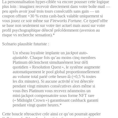
La personnalisation hyper-ciblée va encore pousser cette logique
plus loin : imaginez recevoir directement dans votre boîte mail —
peu après avoir joué trois tours consécutifs sans gain — un
coupon offrant +30 % extra cash-back valable uniquement si
vous jouez ce soir même sur
Fireworks Fortune
. Ce typed’offre
se base non seulement sur votre tier actuel mais aussi sur votre
profil psychographique détecté précédemment (aversion au
risque vs recherche sensation).*
Scénario plausible futuriste :
Un réseau loyaliste implante un
jackpot auto-
ajustable
. Chaque fois qu’au moins cinq membres
Platinum déclenchent simultanément leur défi
quotidien « Resolution Quest », le système augmente
automatiquement le pool global proportionnellement
au volume total parié cette heure-là (+0,5 % toutes
les dix minutes). Si aucune activité n’est détectée
pendant vingt minutes consécutives alors même si
vous êtes Platinum vous recevez néanmoins un
mini-jackpot compensatoire sous forme NFT rare
(« Midnight Crown ») garantissant cashback garanti
pendant vingt quatre heures.*
Cette boucle rétroactive crée ainsi ce qu’on pourrait appeler