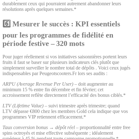
durablement ceux qui pourraient autrement abandonner leurs
résolutions après quelques semaines.*
6️⃣ Mesurer le succès : KPI essentiels
pour les programmes de fidélité en
période festive – 320 mots
Pour juger réellement si vos initiatives saisonnières portent leurs
fruits il faut se baser sur plusieurs indicateurs clés plutôt que
simplement surveiller le nombre total de dépôts . Voici ceux jugés
indispensables par Peugeotscooters.Fr lors ses audits :
ARPU (Average Revenue Per User)
– doit augmenter au
minimum 15 % entre fin décembre et fin février; cet
accroissement reflète directement l’efficacité des bonus ciblés.*
LTV (Lifetime Value)
– suivi trimestre après trimestre; quand
LTV dépasse €800 chez les membres Gold cela indique que vos
programmes VIP retiennent efficacement.*
Taux conversion bonus → dépôt réel
– proportionnalité entre free
spins octroyés et mise effective subséquente ; idéalement
supérieur à 45 % pendant toute campagne promotionnelle.*