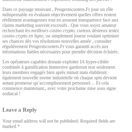
Dans ce paysage mouvant , Peugeotscooters.Fr joue un rôle
indispensable en évaluant objectivement quelles offres restent
réellement avantageuses tout en assurant transparence face aux
claims marketing souvent excessifs . Que vous soyez amateur
recherchant
les meilleurs casino crypto
, curieux désireux testez
casino crypto en ligne
, ou simplement joueur voulant optimiser
ses chances dès vos résolutions nouvelles année , consulter
régulièrement Peugeotscooters.Fr vous garantit accès aux
informations fiables nécessaires pour prendre décision éclairée.​
Les opérateurs capables demain exploiter IA hyper-ciblée
combinée à gamification immersive garderont non seulement
leurs membres engagés bien après minuit mais établiront
également nouvelle norme industrielle où chaque spin devient
autant promesse qu’accomplissement personnel… Et cela
commence maintenant., avec votre prochaine mise sous signe
zodiacal !
Leave a Reply
Your email address will not be published.
Required fields are
marked
*