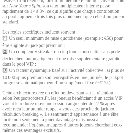
festive. Concrètement, lorsqu’un membre Platinum active un spin
sur
New Year’s Spin
, son taux multiplicateur interne passe
rapidement de 1× à 3×, ce qui signifie que chaque contribution
au pool augmente trois fois plus rapidement que celle d’un joueur
standard.
Les règles spécifiques incluent souvent :
1️⃣ Un seuil minimum de mise quotidienne (exemple : €50) pour
être éligible au jackpot premium ;
2️⃣ Un compteur « streak » où cinq tours consécutifs sans perte
déclenchent automatiquement une mise supplémentaire gratuite
dans le pool VIP ;
3️⃣ Un facteur dynamique basé sur l’activité collective : si plus de
10 000 spins premium sont enregistrés en une journée, le jackpot
progresse automatiquement d’un supplément fixe (+€15k).
Cette architecture crée un effet bouleversant sur la rétention :
selon Peugeotscooters.Fr, les joueurs bénéficiant d’un accès VIP
voient leur durée moyenne session augmenter de 27 % après
avoir reçu leur premier rappel « vous êtes proche du jackpot
résolution‑breaking ». Le sentiment d’appartenance à une élite
incite non seulement à jouer davantage mais aussi à
recommander l’opérateur auprès d’autres joueurs cherchant eux-
mêmes ces avantages exclusifs.​