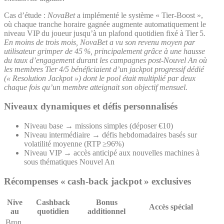
Cas d’étude :
NovaBet
a implémenté le système « Tier‑Boost »,
où chaque tranche horaire gagnée augmente automatiquement le
niveau VIP du joueur jusqu’à un plafond quotidien fixé à Tier 5
.
En moins de trois mois, NovaBet a vu son revenu moyen par
utilisateur grimper de 45 %, principalement grâce à une hausse
du taux d’engagement durant les campagnes post‑Nouvel An où
les membres Tier 4/5 bénéficiaient d’un jackpot progressif dédié
(« Resolution Jackpot ») dont le pool était multiplié par deux
chaque fois qu’un membre atteignait son objectif mensuel.
Niveaux dynamiques et défis personnalisés
Niveau base → missions simples (déposer €10)
Niveau intermédiaire → défis hebdomadaires basés sur
volatilité moyenne (RTP ≥96%)
Niveau VIP → accès anticipé aux nouvelles machines à
sous thématiques Nouvel An
Récompenses « cash‑back jackpot » exclusives
Nive
Cashback
Bonus
Accès spécial
au
quotidien
additionnel
Bron