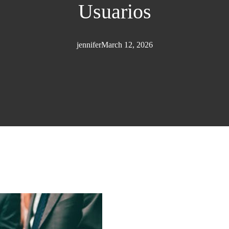
Usuarios
jennifer
March 12, 2026