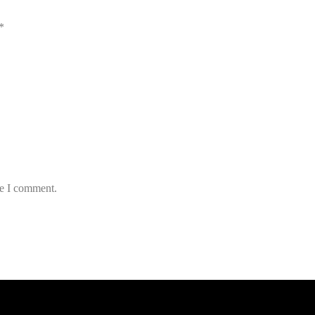
*
me I comment.