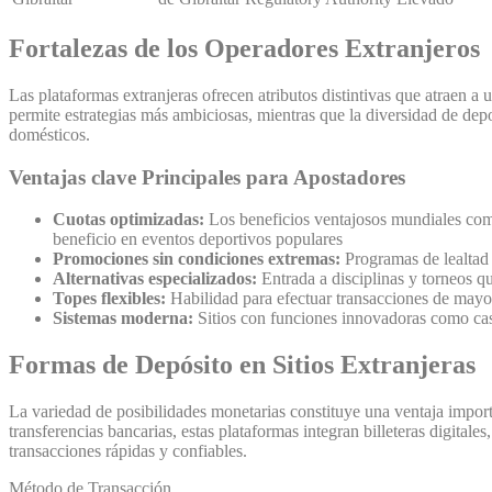
Fortalezas de los Operadores Extranjeros
Las plataformas extranjeras ofrecen atributos distintivas que atraen a 
permite estrategias más ambiciosas, mientras que la diversidad de dep
domésticos.
Ventajas clave Principales para Apostadores
Cuotas optimizadas:
Los beneficios ventajosos mundiales com
beneficio en eventos deportivos populares
Promociones sin condiciones extremas:
Programas de lealtad 
Alternativas especializados:
Entrada a disciplinas y torneos qu
Topes flexibles:
Habilidad para efectuar transacciones de mayo
Sistemas moderna:
Sitios con funciones innovadoras como cas
Formas de Depósito en Sitios Extranjeras
La variedad de posibilidades monetarias constituye una ventaja import
transferencias bancarias, estas plataformas integran billeteras digital
transacciones rápidas y confiables.
Método de Transacción