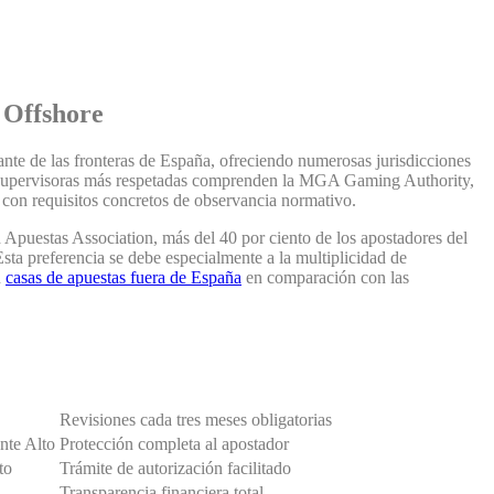
 Offshore
nte de las fronteras de España, ofreciendo numerosas jurisdicciones
s supervisoras más respetadas comprenden la MGA Gaming Authority,
con requisitos concretos de observancia normativo.
Apuestas Association, más del 40 por ciento de los apostadores del
Esta preferencia se debe especialmente a la multiplicidad de
n
casas de apuestas fuera de España
en comparación con las
Revisiones cada tres meses obligatorias
te Alto
Protección completa al apostador
to
Trámite de autorización facilitado
Transparencia financiera total