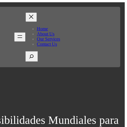
Home
About Us
Our Services
Contact Us
S
e
a
r
c
h
sibilidades Mundiales para