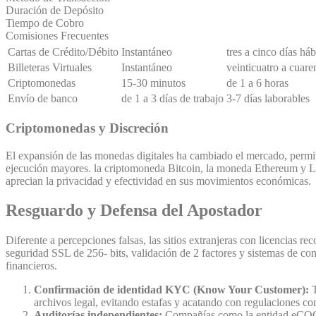
Duración de Depósito
Tiempo de Cobro
Comisiones Frecuentes
Cartas de Crédito/Débito
Instantáneo
tres a cinco días háb
Billeteras Virtuales
Instantáneo
veinticuatro a cuare
Criptomonedas
15-30 minutos
de 1 a 6 horas
Envío de banco
de 1 a 3 días de trabajo
3-7 días laborables
Criptomonedas y Discreción
El expansión de las monedas digitales ha cambiado el mercado, permi
ejecución mayores. la criptomoneda Bitcoin, la moneda Ethereum y Li
aprecian la privacidad y efectividad en sus movimientos económicas.
Resguardo y Defensa del Apostador
Diferente a percepciones falsas, las sitios extranjeras con licencias r
seguridad SSL de 256- bits, validación de 2 factores y sistemas de c
financieros.
Confirmación de identidad KYC (Know Your Customer):
T
archivos legal, evitando estafas y acatando con regulaciones con
Auditorías independientes:
Compañías como la entidad eCOGRA