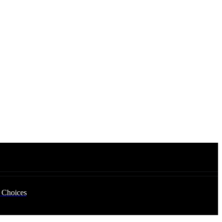
 Choices