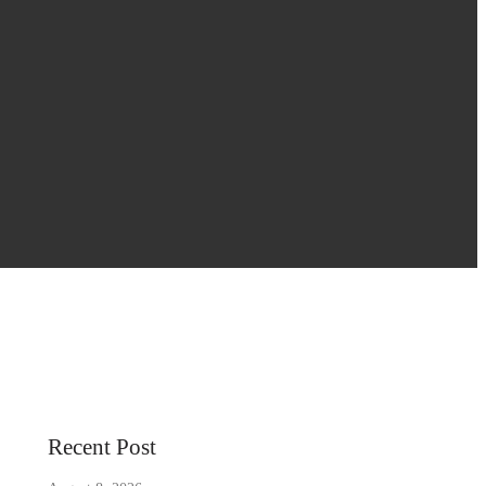
Recent Post