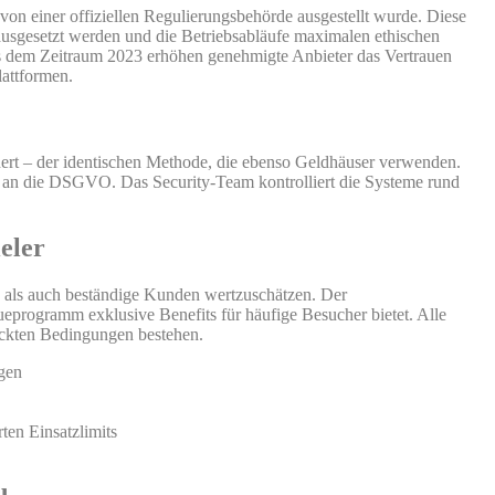
 von einer offiziellen Regulierungsbehörde ausgestellt wurde. Diese
 ausgesetzt werden und die Betriebsabläufe maximalen ethischen
us dem Zeitraum 2023 erhöhen genehmigte Anbieter das Vertrauen
lattformen.
rt – der identischen Methode, die ebenso Geldhäuser verwenden.
kt an die DSGVO. Das Security-Team kontrolliert die Systeme rund
eler
 als auch beständige Kunden wertzuschätzen. Der
eprogramm exklusive Benefits für häufige Besucher bietet. Alle
eckten Bedingungen bestehen.
gen
en Einsatzlimits