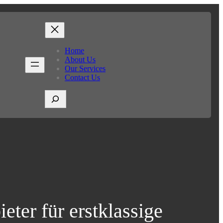
Home
About Us
Our Services
Contact Us
S
e
a
r
c
h
ter für erstklassige