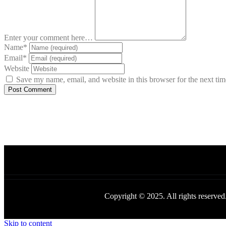
Enter your comment here…
Name
*
Email
*
Website
Save my name, email, and website in this browser for the next ti
Copyright © 2025. All rights reserv
Skip to content