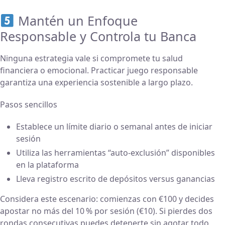
Mantén un Enfoque
Responsable y Controla tu Banca
Ninguna estrategia vale si compromete tu salud
financiera o emocional. Practicar juego responsable
garantiza una experiencia sostenible a largo plazo.
Pasos sencillos
Establece un límite diario o semanal antes de iniciar
sesión
Utiliza las herramientas “auto‑exclusión” disponibles
en la plataforma
Lleva registro escrito de depósitos versus ganancias
Considera este escenario: comienzas con €100 y decides
apostar no más del 10 % por sesión (€10). Si pierdes dos
rondas consecutivas puedes detenerte sin agotar todo