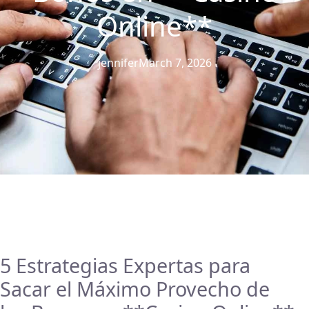
Online**
jennifer
March 7, 2026
5 Estrategias Expertas para
Sacar el Máximo Provecho de