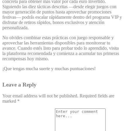
concreta para obtener más valor por cada euro invertido.
Siguiendo las diez tácticas descritas —desde elegir juegos con
mayor generación de puntos hasta aprovechar promociones
festivas— podrás escalar rápidamente dentro del programa VIP y
disfrutar de retiros rápidos, bonos exclusivos y atención
personalizada.
No olvides combinar estas prácticas con juego responsable y
aprovechar las herramientas disponibles para monitorear tu
avance. Cuando estés listo para probar todo lo aprendido, visita
la plataforma recomendada y comienza a acumular tus primeras
recompensas hoy mismo.
¡Que tengas mucha suerte y muchas puntuaciones!
Leave a Reply
Your email address will not be published.
Required fields are
marked
*