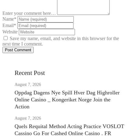
Enter your comment here…
Name
*
Email
*
Website
Save my name, email, and website in this browser for the
next time I comment.
Recent Post
August 7, 2026
Oppdag Dagens Nye Spill Hver Dag Highroller
Online Casino _ Kongeriket Norge Join the
Action
August 7, 2026
Quels Requital Method Acting Practice VOSLOT
Cassino Go For Cashed Online Casino . FR