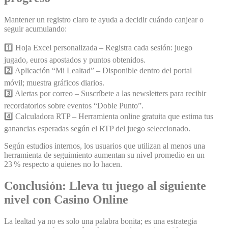
Mantener un registro claro te ayuda a decidir cuándo canjear o
seguir acumulando:
1️⃣ Hoja Excel personalizada – Registra cada sesión: juego
jugado, euros apostados y puntos obtenidos.
2️⃣ Aplicación “Mi Lealtad” – Disponible dentro del portal
móvil; muestra gráficos diarios.
3️⃣ Alertas por correo – Suscríbete a las newsletters para recibir
recordatorios sobre eventos “Doble Punto”.
4️⃣ Calculadora RTP – Herramienta online gratuita que estima tus
ganancias esperadas según el RTP del juego seleccionado.
Según estudios internos, los usuarios que utilizan al menos una
herramienta de seguimiento aumentan su nivel promedio en un
23 % respecto a quienes no lo hacen.
Conclusión: Lleva tu juego al siguiente
nivel con Casino Online
La lealtad ya no es solo una palabra bonita; es una estrategia