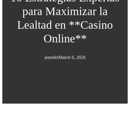
para Maximizar la
Lealtad en **Casino
Online**
jennifer
March 6, 2026