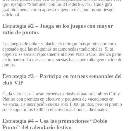
(por ejemplo “Starburst” con un RTP del 96.1%). Cada giro
gratuito cuenta como apuesta y genera más puntos sin riesgo
adicional.
Estrategia #2 – Juega en los juegos con mayor
ratio de puntos
Los juegos de póker y blackjack otorgan más puntos por euro
apostado que las máquinas tragamonedas tradicionales. Si tu
objetivo es escalar rápidamente al nivel Plata o Oro, dedica parte
de tu bankroll a mesas con apuestas bajas pero alta generación de
puntos.
Estrategia #3 – Participa en torneos semanales del
club VIP
Cada viernes se lanzan torneos exclusivos para miembros Oro y
Platino con premios en efectivo y paquetes de vacaciones en
Valencia. La inscripción cuesta solo 1 000 puntos, pero el premio
suele superar los €300 en efectivo más bonos adicionales.
Estrategia #4 – Usa las promociones “Doble
Punto” del calendario festivo