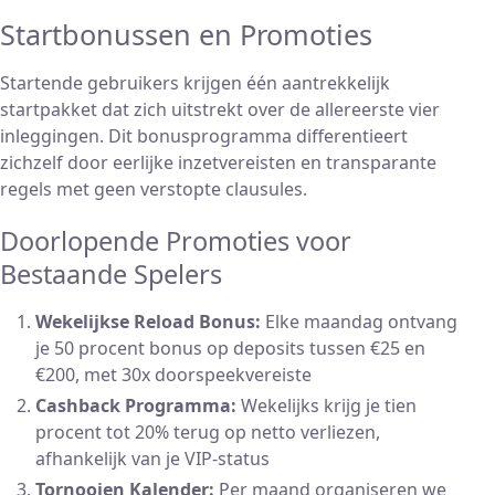
Startbonussen en Promoties
Startende gebruikers krijgen één aantrekkelijk
startpakket dat zich uitstrekt over de allereerste vier
inleggingen. Dit bonusprogramma differentieert
zichzelf door eerlijke inzetvereisten en transparante
regels met geen verstopte clausules.
Doorlopende Promoties voor
Bestaande Spelers
Wekelijkse Reload Bonus:
Elke maandag ontvang
je 50 procent bonus op deposits tussen €25 en
€200, met 30x doorspeekvereiste
Cashback Programma:
Wekelijks krijg je tien
procent tot 20% terug op netto verliezen,
afhankelijk van je VIP-status
Tornooien Kalender:
Per maand organiseren we