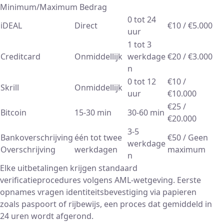
Minimum/Maximum Bedrag
0 tot 24
iDEAL
Direct
€10 / €5.000
uur
1 tot 3
Creditcard
Onmiddellijk
werkdage
€20 / €3.000
n
0 tot 12
€10 /
Skrill
Onmiddellijk
uur
€10.000
€25 /
Bitcoin
15-30 min
30-60 min
€20.000
3-5
Bankoverschrijving
één tot twee
€50 / Geen
werkdage
Overschrijving
werkdagen
maximum
n
Elke uitbetalingen krijgen standaard
verificatieprocedures volgens AML-wetgeving. Eerste
opnames vragen identiteitsbevestiging via papieren
zoals paspoort of rijbewijs, een proces dat gemiddeld in
24 uren wordt afgerond.