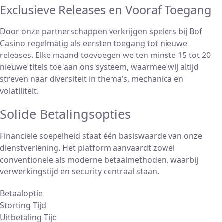
Exclusieve Releases en Vooraf Toegang
Door onze partnerschappen verkrijgen spelers bij Bof
Casino regelmatig als eersten toegang tot nieuwe
releases. Elke maand toevoegen we ten minste 15 tot 20
nieuwe titels toe aan ons systeem, waarmee wij altijd
streven naar diversiteit in thema’s, mechanica en
volatiliteit.
Solide Betalingsopties
Financiële soepelheid staat één basiswaarde van onze
dienstverlening. Het platform aanvaardt zowel
conventionele als moderne betaalmethoden, waarbij
verwerkingstijd en security centraal staan.
Betaaloptie
Storting Tijd
Uitbetaling Tijd