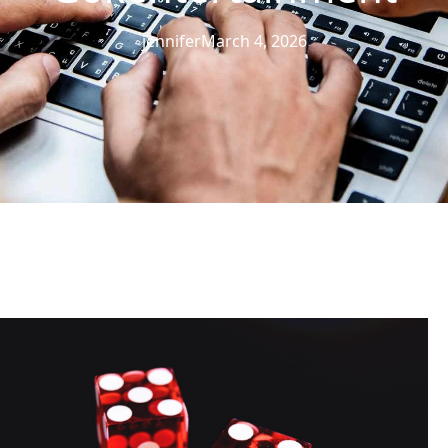
jennifer
March 4, 2026