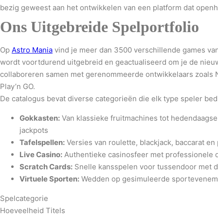
bezig geweest aan het ontwikkelen van een platform dat openhei
Ons Uitgebreide Spelportfolio
Op
Astro Mania
vind je meer dan 3500 verschillende games va
wordt voortdurend uitgebreid en geactualiseerd om je de nieuw
collaboreren samen met gerenommeerde ontwikkelaars zoals Ne
Play’n GO.
De catalogus bevat diverse categorieën die elk type speler bed
Gokkasten:
Van klassieke fruitmachines tot hedendaags
jackpots
Tafelspellen:
Versies van roulette, blackjack, baccarat en 
Live Casino:
Authentieke casinosfeer met professionele d
Scratch Cards:
Snelle kansspelen voor tussendoor met di
Virtuele Sporten:
Wedden op gesimuleerde sporteveneme
Spelcategorie
Hoeveelheid Titels