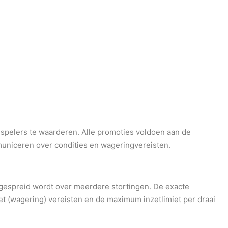
spelers te waarderen. Alle promoties voldoen aan de
uniceren over condities en wageringvereisten.
gespreid wordt over meerdere stortingen. De exacte
zet (wagering) vereisten en de maximum inzetlimiet per draai