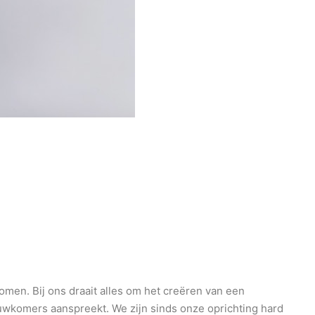
omen. Bij ons draait alles om het creëren van een
euwkomers aanspreekt. We zijn sinds onze oprichting hard