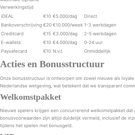
Verwerkingstijd
iDEAL
€10
€5.000/dag
Direct
Bankoverschrijving
€20
€10.000/week
1-3 werkdagen
Creditcard
€15
€3.000/dag
2-5 werkdagen
E-wallets
€10
€4.000/dag
0-24 uur
Paysafecard
€10
N.v.t.
Onmiddellijk
Acties en Bonusstructuur
Onze bonusstructuur is ontworpen om zowel nieuwe als loyale 
Nederlandse wetgeving, wat betekent dat we transparant comm
Welkomstpakket
Nieuwe spelers krijgen een concurrerend welkomstpakket dat 
bonusvoorwaarden zijn altijd duidelijk vermeld, inclusief de in
tijdens het spelen met bonusgeld.