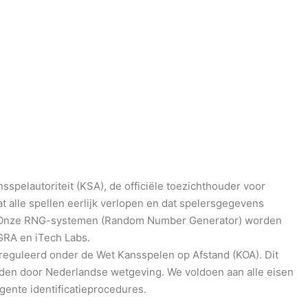
spelautoriteit (KSA), de officiële toezichthouder voor
at alle spellen eerlijk verlopen en dat spelersgegevens
n. Onze RNG-systemen (Random Number Generator) worden
GRA en iTech Labs.
gereguleerd onder de Wet Kansspelen op Afstand (KOA). Dit
rden door Nederlandse wetgeving. We voldoen aan alle eisen
gente identificatieprocedures.