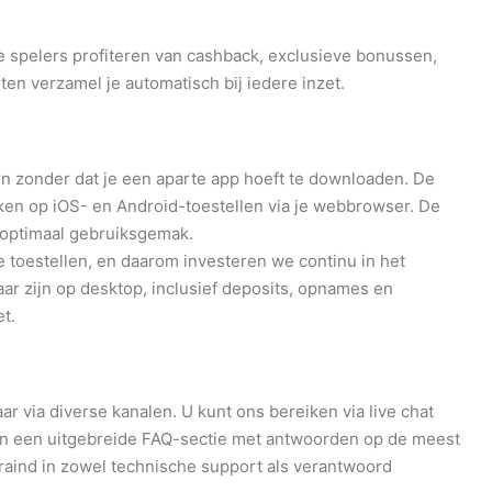
e spelers profiteren van cashback, exclusieve bonussen,
n verzamel je automatisch bij iedere inzet.
en zonder dat je een aparte app hoeft te downloaden. De
ken op iOS- en Android-toestellen via je webbrowser. De
 optimaal gebruiksgemak.
 toestellen, en daarom investeren we continu in het
aar zijn op desktop, inclusief deposits, opnames en
t.
r via diverse kanalen. U kunt ons bereiken via live chat
) en een uitgebreide FAQ-sectie met antwoorden op de meest
raind in zowel technische support als verantwoord