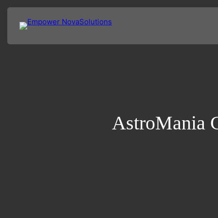
AstroMania C