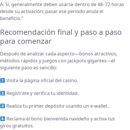
A: Sí, generalmente deben usarse dentro de 48–72 horas
desde su activación; pasar ese periodo anula el
beneficio.”
Recomendación final y paso a paso
para comenzar
Después de analizar cada aspecto—bonos atractivos,
métodos rápidos y juegos con jackpots gigantes—el
siguiente paso es sencillo:
Visita la página oficial del casino.
Regístrate y verifica tu identidad.
Realiza tu primer depósito usando un e‑wallet.
Reclama el bono bienvenida navideño y activa tus
giros gratuitos.