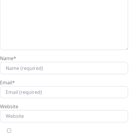
Name
*
Email
*
Website