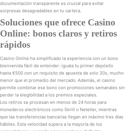
documentación transparente es crucial para evitar
sorpresas desagradables en tu cartera.
Soluciones que ofrece Casino
Online: bonos claros y retiros
rápidos
Casino Online ha simplificado la experiencia con un bono
bienvenida fácil de entender: iguala tu primer depósito
hasta €500 con un requisito de apuesta de solo 30x, mucho
menor que el promedio del mercado. Además, el casino
permite combinar ese bono con promociones semanales sin
perder la elegibilidad a los premios especiales.
Los retiros se procesan en menos de 24 horas para
monederos electrónicos como Skrill o Neteller, mientras
que las transferencias bancarias llegan en máximo tres días
hábiles. Esta velocidad supera a la mayoría de los