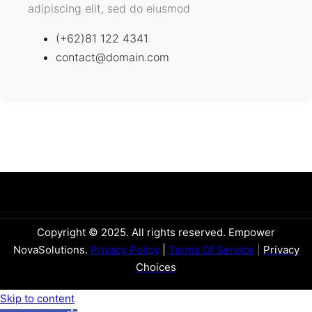
adipiscing elit, sed do eiusmod
(+62)81 122 4341
contact@domain.com
Copyright © 2025. All rights reserved. Empower
NovaSolutions.
Privacy Policy
|
Terms Of Service
|
Privacy
Choices
Skip to content