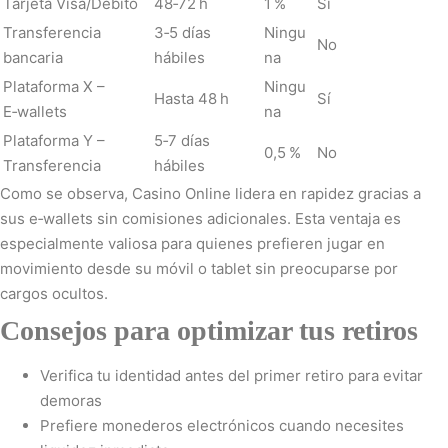
Tarjeta Visa/Débito
48‑72 h
1 %
Sí
Transferencia
3‑5 días
Ningu
No
bancaria
hábiles
na
Plataforma X –
Ningu
Hasta 48 h
Sí
E‑wallets
na
Plataforma Y –
5‑7 días
0,5 %
No
Transferencia
hábiles
Como se observa, Casino Online lidera en rapidez gracias a
sus e‑wallets sin comisiones adicionales. Esta ventaja es
especialmente valiosa para quienes prefieren jugar en
movimiento desde su móvil o tablet sin preocuparse por
cargos ocultos.
Consejos para optimizar tus retiros
Verifica tu identidad antes del primer retiro para evitar
demoras
Prefiere monederos electrónicos cuando necesites