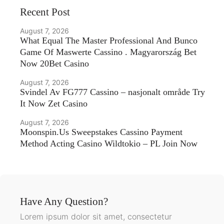
Recent Post
August 7, 2026
What Equal The Master Professional And Bunco
Game Of Maswerte Cassino . Magyarország Bet
Now 20Bet Casino
August 7, 2026
Svindel Av FG777 Cassino – nasjonalt område Try
It Now Zet Casino
August 7, 2026
Moonspin.Us Sweepstakes Cassino Payment
Method Acting Casino Wildtokio – PL Join Now
Have Any Question?
Lorem ipsum dolor sit amet, consectetur