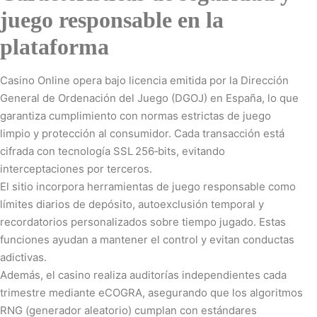
juego responsable en la
plataforma
Casino Online opera bajo licencia emitida por la Dirección
General de Ordenación del Juego (DGOJ) en España, lo que
garantiza cumplimiento con normas estrictas de juego
limpio y protección al consumidor. Cada transacción está
cifrada con tecnología SSL 256‑bits, evitando
interceptaciones por terceros.
El sitio incorpora herramientas de juego responsable como
límites diarios de depósito, autoexclusión temporal y
recordatorios personalizados sobre tiempo jugado. Estas
funciones ayudan a mantener el control y evitan conductas
adictivas.
Además, el casino realiza auditorías independientes cada
trimestre mediante eCOGRA, asegurando que los algoritmos
RNG (generador aleatorio) cumplan con estándares