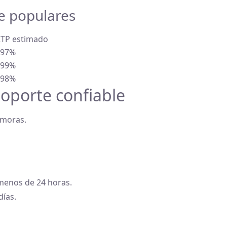
e populares
TP estimado
≈97%
≈99%
≈98%
soporte confiable
emoras.
 menos de 24 horas.
días.