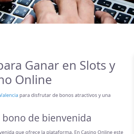
para Ganar en Slots y
no Online
 Valencia
para disfrutar de bonos atractivos y una
l bono de bienvenida
nvenida que ofrece la plataforma. En Casino Online este