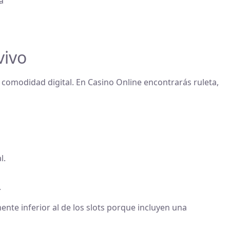
a
vivo
a comodidad digital. En Casino Online encontrarás ruleta,
l.
.
ente inferior al de los slots porque incluyen una