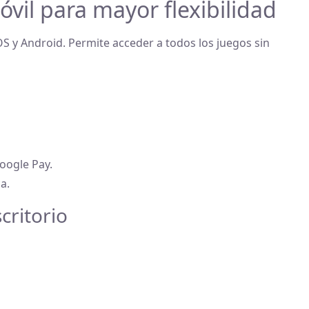
óvil para mayor flexibilidad
OS y Android. Permite acceder a todos los juegos sin
oogle Pay.
a.
critorio