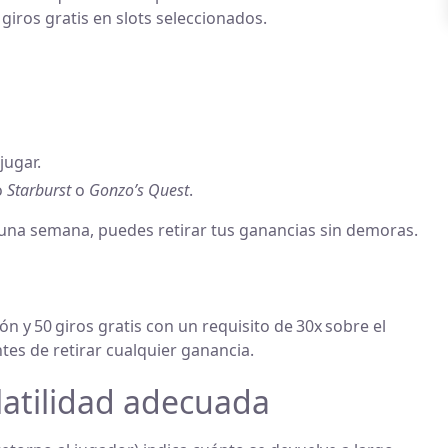
giros gratis en slots seleccionados.
jugar.
o
Starburst
o
Gonzo’s Quest
.
una semana, puedes retirar tus ganancias sin demoras.
n y 50 giros gratis con un requisito de 30x sobre el
ntes de retirar cualquier ganancia.
olatilidad adecuada