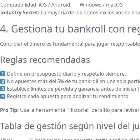
Compatibilidad
iOS / Android
Windows / macOS
Industry Secret:
La mayoría de los bonos exclusivos se env
4. Gestiona tu bankroll con re
Controlar el dinero es fundamental para jugar responsabl
Reglas recomendadas
Define un presupuesto diario y respétalo siempre.
No apuestes más del 5% de tu bankroll en una sola parti
Establece límites de pérdida y ganancia antes de iniciar l
Registra cada apuesta para analizar tu rendimiento.
Pro Tip:
Usa la herramienta “Historial” del sitio para revisar
Tabla de gestión según nivel del j