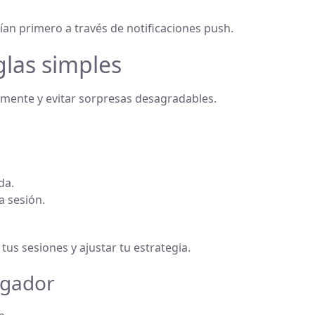
ían primero a través de notificaciones push.
glas simples
emente y evitar sorpresas desagradables.
da.
a sesión.
 tus sesiones y ajustar tu estrategia.
ugador