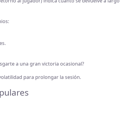
etorno al jugador) indica cuánto se devuelve a largo
ios:
es.
sgarte a una gran victoria ocasional?
volatilidad para prolongar la sesión.
opulares