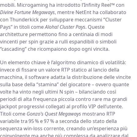
mobili. Microgaming ha introdotto l’Infinity Reel™ con
Divine Fortune Megaways
, mentre NetEnt ha collaborato
con Thunderkick per sviluppare meccanismi “Cluster
Pays” in titoli come
Aloha! Cluster Pays
. Queste
architetture permettono fino a centinaia di modi
vincenti per spin grazie a rulli espandibili o simboli
“cascading” che ricompaiono dopo ogni vincita.
Un elemento chiave è l’algoritmo dinamico di volatilità:
invece di fissare un valore RTP statico al lancio della
macchina, il software adatta la distribuzione delle vincite
sulla base della “stamina” del giocatore – ovvero quante
volte ha vinto negli ultimi N spin – bilanciando così
periodi di alta frequenza piccola contro rare ma grandi
jackpot progressivi collegati al profilo VIP dell’utente.
Titoli come
Gonzo’s Quest Megaways
mostrano RTP
variabile tra 95 % e 97 % a seconda dello stato della
sequenza win‑loss corrente, creando un’esperienza più
coinvolgente ma anche più complessa da analizzare dal