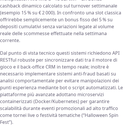
cashback dinamico calcolato sul turnover settimanale
(esempio 15 % su € 2 000). In confronto una slot classica
offrirebbe semplicemente un bonus fisso del 5 % su
depositi cumulativi senza variazioni legate al volume
reale delle scommesse effettuate nella settimana
corrente.
Dal punto di vista tecnico questi sistemi richiedono API
RESTful robuste per sincronizzare dati tra il motore di
gioco e il back‑office CRM in tempo reale; inoltre è
necessario implementare sistemi anti‑fraud basati su
analisi comportamentale per evitare manipolazioni dei
punti esperienza mediante bot o script automatizzati. Le
piattaforme più avanzate adottano microservizi
containerizzati (Docker/Kubernetes) per garantire
scalabilità durante eventi promozionali ad alto traffico
come tornei live o festività tematiche (“Halloween Spin
Fest”).