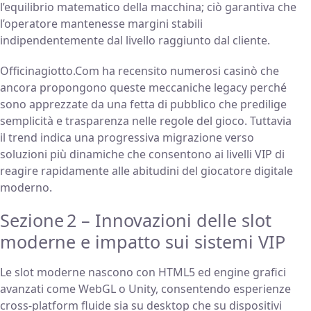
l’equilibrio matematico della macchina; ciò garantiva che
l’operatore mantenesse margini stabili
indipendentemente dal livello raggiunto dal cliente.
Officinagiotto.Com ha recensito numerosi casinò che
ancora propongono queste meccaniche legacy perché
sono apprezzate da una fetta di pubblico che predilige
semplicità e trasparenza nelle regole del gioco. Tuttavia
il trend indica una progressiva migrazione verso
soluzioni più dinamiche che consentono ai livelli VIP di
reagire rapidamente alle abitudini del giocatore digitale
moderno.
Sezione 2 – Innovazioni delle slot
moderne e impatto sui sistemi VIP
Le slot moderne nascono con HTML5 ed engine grafici
avanzati come WebGL o Unity, consentendo esperienze
cross‑platform fluide sia su desktop che su dispositivi