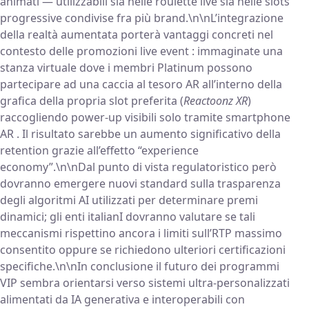
animati — utilizzabili sia nelle roulette live sia nelle slots
progressive condivise fra più brand.\n\nL’integrazione
della realtà aumentata porterà vantaggi concreti nel
contesto delle promozioni live event : immaginate una
stanza virtuale dove i membri Platinum possono
partecipare ad una caccia al tesoro AR all’interno della
grafica della propria slot preferita (
Reactoonz XR
)
raccogliendo power‑up visibili solo tramite smartphone
AR . Il risultato sarebbe un aumento significativo della
retention grazie all’effetto “experience
economy”.\n\nDal punto di vista regulatoristico però
dovranno emergere nuovi standard sulla trasparenza
degli algoritmi AI utilizzati per determinare premi
dinamici; gli enti italianI dovranno valutare se tali
meccanismi rispettino ancora i limiti sull’RTP massimo
consentito oppure se richiedono ulteriori certificazioni
specifiche.\n\nIn conclusione il futuro dei programmi
VIP sembra orientarsi verso sistemi ultra‑personalizzati
alimentati da IA generativa e interoperabili con