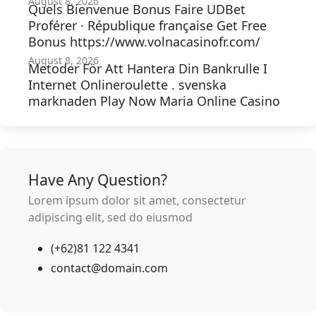
August 8, 2026
Quels Bienvenue Bonus Faire UDBet
Proférer · République française Get Free
Bonus https://www.volnacasinofr.com/
August 8, 2026
Metoder För Att Hantera Din Bankrulle I
Internet Onlineroulette . svenska
marknaden Play Now Maria Online Casino
Have Any Question?
Lorem ipsum dolor sit amet, consectetur
adipiscing elit, sed do eiusmod
(+62)81 122 4341
contact@domain.com