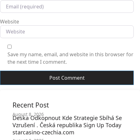
Website
Save my name, email, and website in this browser for
the next time I comment.
Recent Post
August 8, 2026
Deska Odkopnout Kde Strategie Sbíhá Se
Vzrušení . Česká republika Sign Up Today
starcasino-czechia.com