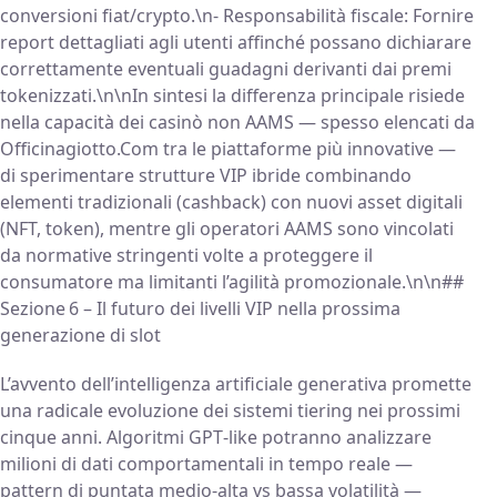
conversioni fiat/crypto.\n- Responsabilità fiscale: Fornire
report dettagliati agli utenti affinché possano dichiarare
correttamente eventuali guadagni derivanti dai premi
tokenizzati.\n\nIn sintesi la differenza principale risiede
nella capacità dei casinò non AAMS — spesso elencati da
Officinagiotto.Com tra le piattaforme più innovative —
di sperimentare strutture VIP ibride combinando
elementi tradizionali (cashback) con nuovi asset digitali
(NFT, token), mentre gli operatori AAMS sono vincolati
da normative stringenti volte a proteggere il
consumatore ma limitanti l’agilità promozionale.\n\n##
Sezione 6 – Il futuro dei livelli VIP nella prossima
generazione di slot
L’avvento dell’intelligenza artificiale generativa promette
una radicale evoluzione dei sistemi tiering nei prossimi
cinque anni. Algoritmi GPT‑like potranno analizzare
milioni di dati comportamentali in tempo reale —
pattern di puntata medio‑alta vs bassa volatilità —