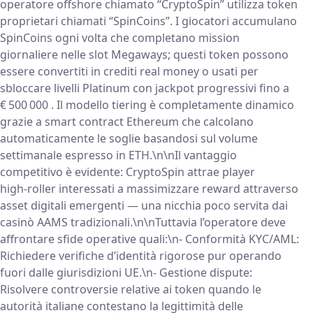
operatore offshore chiamato “CryptoSpin” utilizza token
proprietari chiamati “SpinCoins”. I giocatori accumulano
SpinCoins ogni volta che completano mission
giornaliere nelle slot Megaways; questi token possono
essere convertiti in crediti real money o usati per
sbloccare livelli Platinum con jackpot progressivi fino a
€ 500 000 . Il modello tiering è completamente dinamico
grazie a smart contract Ethereum che calcolano
automaticamente le soglie basandosi sul volume
settimanale espresso in ETH.\n\nIl vantaggio
competitivo è evidente: CryptoSpin attrae player
high‑roller interessati a massimizzare reward attraverso
asset digitali emergenti — una nicchia poco servita dai
casinò AAMS tradizionali.\n\nTuttavia l’operatore deve
affrontare sfide operative quali:\n- Conformità KYC/AML:
Richiedere verifiche d’identità rigorose pur operando
fuori dalle giurisdizioni UE.\n- Gestione dispute:
Risolvere controversie relative ai token quando le
autorità italiane contestano la legittimità delle