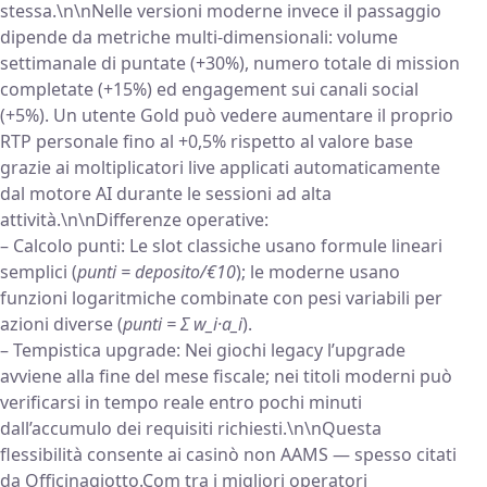
stessa.\n\nNelle versioni moderne invece il passaggio
dipende da metriche multi‑dimensionali: volume
settimanale di puntate (+30%), numero totale di mission
completate (+15%) ed engagement sui canali social
(+5%). Un utente Gold può vedere aumentare il proprio
RTP personale fino al +0,5% rispetto al valore base
grazie ai moltiplicatori live applicati automaticamente
dal motore AI durante le sessioni ad alta
attività.\n\nDifferenze operative:
– Calcolo punti: Le slot classiche usano formule lineari
semplici (
punti = deposito/€10
); le moderne usano
funzioni logaritmiche combinate con pesi variabili per
azioni diverse (
punti = Σ w_i·a_i
).
– Tempistica upgrade: Nei giochi legacy l’upgrade
avviene alla fine del mese fiscale; nei titoli moderni può
verificarsi in tempo reale entro pochi minuti
dall’accumulo dei requisiti richiesti.\n\nQuesta
flessibilità consente ai casinò non AAMS — spesso citati
da Officinagiotto.Com tra i migliori operatori