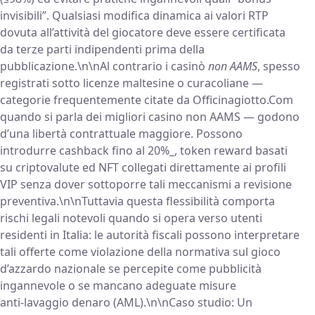
invisibili”. Qualsiasi modifica dinamica ai valori RTP
dovuta all’attività del giocatore deve essere certificata
da terze parti indipendenti prima della
pubblicazione.\n\nAl contrario i casinò
non AAMS
, spesso
registrati sotto licenze maltesine o curacoliane —
categorie frequentemente citate da Officinagiotto.Com
quando si parla dei migliori casino non AAMS — godono
d’una libertà contrattuale maggiore. Possono
introdurre cashback fino al 20%_, token reward basati
su criptovalute ed NFT collegati direttamente ai profili
VIP senza dover sottoporre tali meccanismi a revisione
preventiva.\n\nTuttavia questa flessibilità comporta
rischi legali notevoli quando si opera verso utenti
residenti in Italia: le autorità fiscali possono interpretare
tali offerte come violazione della normativa sul gioco
d’azzardo nazionale se percepite come pubblicità
ingannevole o se mancano adeguate misure
anti‑lavaggio denaro (AML).\n\nCaso studio: Un