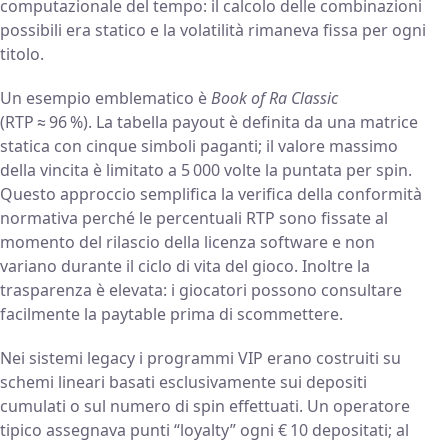
computazionale del tempo: il calcolo delle combinazioni
possibili era statico e la volatilità rimaneva fissa per ogni
titolo.
Un esempio emblematico è
Book of Ra Classic
(RTP ≈ 96 %). La tabella payout è definita da una matrice
statica con cinque simboli paganti; il valore massimo
della vincita è limitato a 5 000 volte la puntata per spin.
Questo approccio semplifica la verifica della conformità
normativa perché le percentuali RTP sono fissate al
momento del rilascio della licenza software e non
variano durante il ciclo di vita del gioco. Inoltre la
trasparenza è elevata: i giocatori possono consultare
facilmente la paytable prima di scommettere.
Nei sistemi legacy i programmi VIP erano costruiti su
schemi lineari basati esclusivamente sui depositi
cumulati o sul numero di spin effettuati. Un operatore
tipico assegnava punti “loyalty” ogni € 10 depositati; al