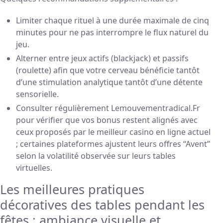
Limiter chaque rituel à une durée maximale de cinq
minutes pour ne pas interrompre le flux naturel du
jeu.
Alterner entre jeux actifs (blackjack) et passifs
(roulette) afin que votre cerveau bénéficie tantôt
d’une stimulation analytique tantôt d’une détente
sensorielle.
Consulter régulièrement Lemouvementradical.Fr
pour vérifier que vos bonus restent alignés avec
ceux proposés par le meilleur casino en ligne actuel
; certaines plateformes ajustent leurs offres “Avent”
selon la volatilité observée sur leurs tables
virtuelles.
Les meilleures pratiques
décoratives des tables pendant les
fêtes : ambiance visuelle et