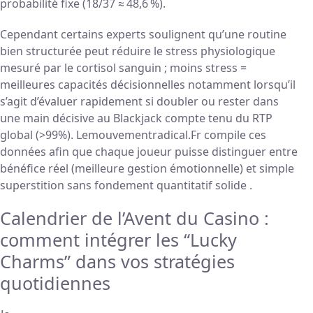
probabilité fixe (18/37 ≈ 48,6 %).
Cependant certains experts soulignent qu’une routine
bien structurée peut réduire le stress physiologique
mesuré par le cortisol sanguin ; moins stress =
meilleures capacités décisionnelles notamment lorsqu’il
s’agit d’évaluer rapidement si doubler ou rester dans
une main décisive au Blackjack compte tenu du RTP
global (>99%). Lemouvementradical.Fr compile ces
données afin que chaque joueur puisse distinguer entre
bénéfice réel (meilleure gestion émotionnelle) et simple
superstition sans fondement quantitatif solide .
Calendrier de l’Avent du Casino :
comment intégrer les “Lucky
Charms” dans vos stratégies
quotidiennes