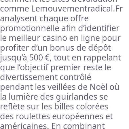
comme Lemouvementradical.Fr
analysent chaque offre
promotionnelle afin d’identifier
le meilleur casino en ligne pour
profiter d’un bonus de dépôt
jusqu’à 500 €, tout en rappelant
que l’objectif premier reste le
divertissement contrôlé
pendant les veillées de Noël où
la lumière des guirlandes se
reflète sur les billes colorées
des roulettes européennes et
américaines. En combinant