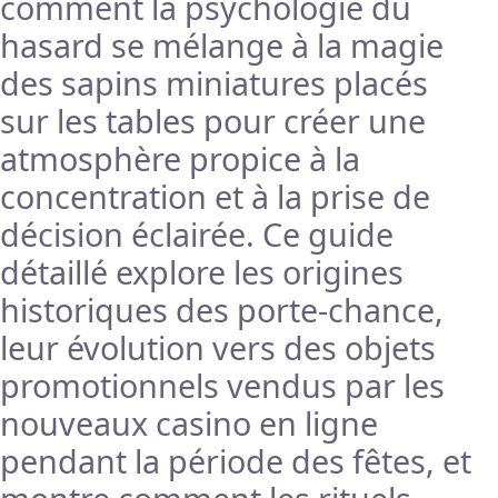
comment la psychologie du
hasard se mélange à la magie
des sapins miniatures placés
sur les tables pour créer une
atmosphère propice à la
concentration et à la prise de
décision éclairée. Ce guide
détaillé explore les origines
historiques des porte‑chance,
leur évolution vers des objets
promotionnels vendus par les
nouveaux casino en ligne
pendant la période des fêtes, et