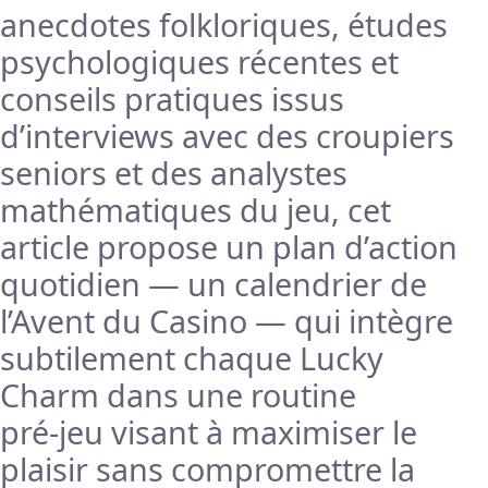
anecdotes folkloriques, études
psychologiques récentes et
conseils pratiques issus
d’interviews avec des croupiers
seniors et des analystes
mathématiques du jeu, cet
article propose un plan d’action
quotidien — un calendrier de
l’Avent du Casino — qui intègre
subtilement chaque Lucky
Charm dans une routine
pré‑jeu visant à maximiser le
plaisir sans compromettre la