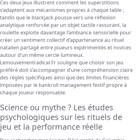
Ces deux jeux illustrent comment les superstitions
s’adaptent aux mécanismes propres à chaque table ;
tandis que le blackjack pousse vers une réflexion
analytique renforcée par un objet tactile rassurant, la
roulette exploite davantage l’ambiance sensorielle pour
créer un sentiment collectif d’appartenance au rituel
natalien partagé entre joueurs expérimentés et novices
autour d’un même cercle lumineux.
Lemouvementradical.Fr souligne que choisir son jeu
préféré doit s’accompagner d’une compréhension claire
des règles spécifiques ainsi que des limites financières
imposées par le bankroll management festif propre à
chaque joueur responsable.
Science ou mythe ? Les études
psychologiques sur les rituels de
jeu et la performance réelle