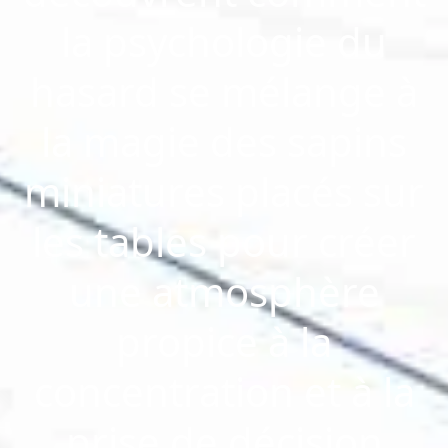
la psychologie du
hasard se mélange à
la magie des sapins
miniatures placés sur
les tables pour créer
une atmosphère
propice à la
concentration et à la
prise de décision