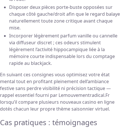
Disposer deux pièces porte‑buste opposées sur
chaque côté gauche/droit afin que le regard balaye
naturellement toute zone critique avant chaque
mise.
Incorporer légèrement parfum vanille ou cannelle
via diffuseur discret ; ces odeurs stimulent
légèrement l’activité hippocampique liée à la
mémoire courte indispensable lors du comptage
rapide au blackjack.
En suivant ces consignes vous optimisez votre état
mental tout en profitant pleinement dell’ambiance
festive sans perdre visibilité ni précision tactique —
rappel essentiel fourni par Lemouvementradical.Fr
lorsqu’il compare plusieurs nouveaux casino en ligne
dotés chacun leur propre thème saisonnier virtuel.
Cas pratiques : témoignages