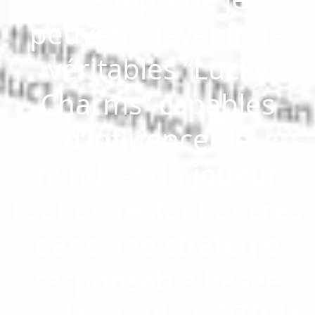
peuvent devenir de
véritables “Lucky
Charms” capables
d’influencer le
mindset du joueur
tout en restant ancrés
dans une stratégie
responsable basée
sur le calcul du RTP, la