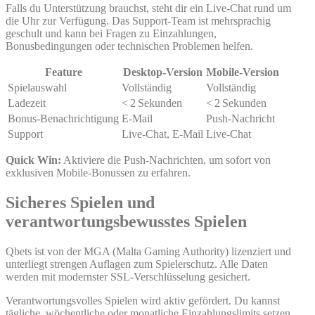
Falls du Unterstützung brauchst, steht dir ein Live‑Chat rund um
die Uhr zur Verfügung. Das Support‑Team ist mehrsprachig
geschult und kann bei Fragen zu Einzahlungen,
Bonusbedingungen oder technischen Problemen helfen.
Feature
Desktop-Version
Mobile-Version
Spielauswahl
Vollständig
Vollständig
Ladezeit
< 2 Sekunden
< 2 Sekunden
Bonus‑Benachrichtigung
E‑Mail
Push‑Nachricht
Support
Live‑Chat, E‑Mail
Live‑Chat
Quick Win:
Aktiviere die Push‑Nachrichten, um sofort von
exklusiven Mobile‑Bonussen zu erfahren.
Sicheres Spielen und
verantwortungsbewusstes Spielen
Qbets ist von der MGA (Malta Gaming Authority) lizenziert und
unterliegt strengen Auflagen zum Spielerschutz. Alle Daten
werden mit modernster SSL‑Verschlüsselung gesichert.
Verantwortungsvolles Spielen wird aktiv gefördert. Du kannst
tägliche, wöchentliche oder monatliche Einzahlungslimits setzen.