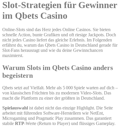
Slot‑Strategien für Gewinner
im Qbets Casino
Online‑Slots sind das Herz jedes Online Casinos. Sie bieten
schnelle Action, bunte Grafiken und oft riesige Jackpots. Doch
nicht jedes Casino liefert das gleiche Erlebnis. Im Folgenden
erfährst du, warum das Qbets Casino in Deutschland gerade für
Slot‑Fans herausragt und wie du deine Gewinnchancen
maximierst.
Warum Slots im Qbets Casino anders
begeistern
Qbets setzt auf Vielfalt. Mehr als 5 000 Spiele warten auf dich –
von klassischen Früchten bis zu modernen Video‑Slots. Das
macht die Plattform zu einer der größten in Deutschland.
Spielauswahl
ist dabei nicht das einzige Highlight. Die Seite
arbeitet mit führenden Software‑Herstellern wie NetEnt,
Microgaming und Pragmatic Play zusammen. Das garantiert
stabile
RTP
‑Werte (Return to Player) und flüssiges Gameplay.