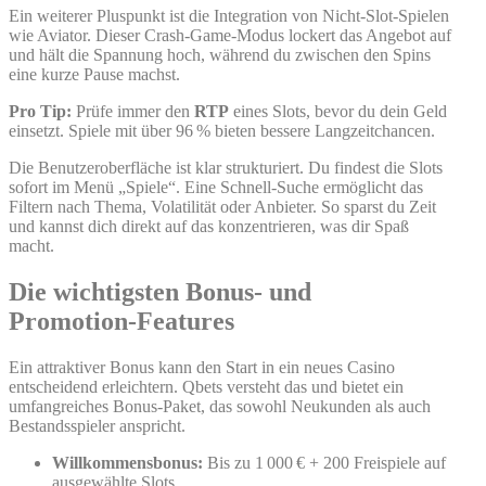
Ein weiterer Pluspunkt ist die Integration von Nicht‑Slot‑Spielen
wie Aviator. Dieser Crash‑Game‑Modus lockert das Angebot auf
und hält die Spannung hoch, während du zwischen den Spins
eine kurze Pause machst.
Pro Tip:
Prüfe immer den
RTP
eines Slots, bevor du dein Geld
einsetzt. Spiele mit über 96 % bieten bessere Langzeitchancen.
Die Benutzeroberfläche ist klar strukturiert. Du findest die Slots
sofort im Menü „Spiele“. Eine Schnell‑Suche ermöglicht das
Filtern nach Thema, Volatilität oder Anbieter. So sparst du Zeit
und kannst dich direkt auf das konzentrieren, was dir Spaß
macht.
Die wichtigsten Bonus‑ und
Promotion‑Features
Ein attraktiver Bonus kann den Start in ein neues Casino
entscheidend erleichtern. Qbets versteht das und bietet ein
umfangreiches Bonus‑Paket, das sowohl Neukunden als auch
Bestands­spieler anspricht.
Willkommensbonus:
Bis zu 1 000 € + 200 Freispiele auf
ausgewählte Slots.