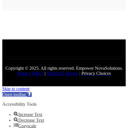
Copyright © 2025. All rights reserved. Empower NovaSolutions.
Privacy Policy
|
Terms Of Service
|
Privacy Choices
Skip to content
Open toolbar
Accessibility Tools
Increase Text
Decrease Text
Grayscale