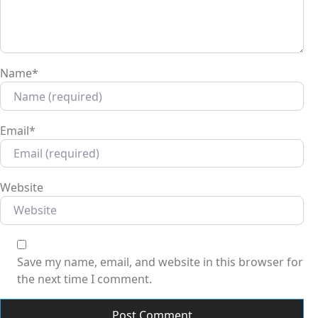
Name
*
Email
*
Website
Save my name, email, and website in this browser for
the next time I comment.