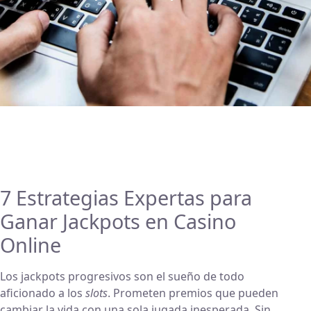
7 Estrategias Expertas para
Ganar Jackpots en Casino
Online
Los jackpots progresivos son el sueño de todo
aficionado a los
slots
. Prometen premios que pueden
cambiar la vida con una sola jugada inesperada. Sin