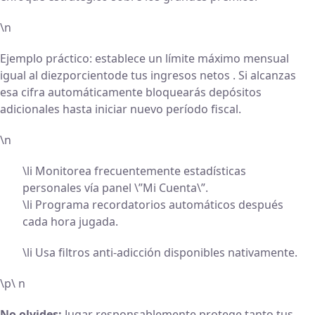
\n
Ejemplo práctico: establece un límite máximo mensual
igual al diezporciento​de tus ingresos netos . Si alcanzas
esa cifra automáticamente bloquearás depósitos
adicionales hasta iniciar nuevo período fiscal.
\n
\li Monitorea frecuentemente estadísticas
personales vía panel \”Mi Cuenta\”.
\li Programa recordatorios automáticos después
cada hora jugada.
\li Usa filtros anti‑adicción disponibles nativamente.
\p\ n
No olvides:
Jugar responsablemente protege tanto tus