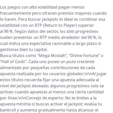
Los juegos con alta volatilidad pagan menos
frecuentemente pero ofrecen premios mayores cuando
lo hacen. Para buscar jackpots lo ideal es combinar esa
volatilidad con un RTP (Return to Player) superior
al 96 %. Según datos del sector, los
slots
progresivos
suelen presentar un RTP medio alrededor del 96 %, lo
cual indica una expectativa razonable a largo plazo si
gestionas bien tu capital.
Busca títulos como “Mega Moolah”, “Divine Fortune” o
“Hall of Gods”. Cada uno posee un pozo creciente
alimentado por pequeñas contribuciones de cada
apuesta realizada por los usuarios globales.\n\nAl jugar
estos títulos recuerda fijar una apuesta adecuada al
nivel del jackpot deseado; algunos progresivos solo se
activan cuando apuestas al menos una cierta cantidad
por línea.\n\nConsejo de experto: No te limites a la
apuesta mínima si buscas activar el jackpot; evalúa tu
bankroll y aumenta gradualmente hasta alcanzar el