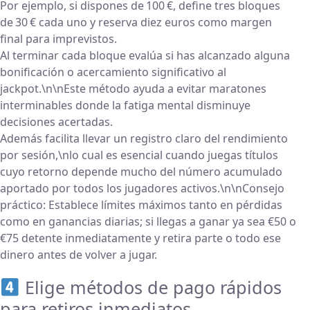
Por ejemplo, si dispones de 100 €, define tres bloques
de 30 € cada uno y reserva diez euros como margen
final para imprevistos.
Al terminar cada bloque evalúa si has alcanzado alguna
bonificación o acercamiento significativo al
jackpot.\n\nEste método ayuda a evitar maratones
interminables donde la fatiga mental disminuye
decisiones acertadas.
Además facilita llevar un registro claro del rendimiento
por sesión,\nlo cual es esencial cuando juegas títulos
cuyo retorno depende mucho del número acumulado
aportado por todos los jugadores activos.\n\nConsejo
práctico: Establece límites máximos tanto en pérdidas
como en ganancias diarias; si llegas a ganar ya sea €50 o
€75 detente inmediatamente y retira parte o todo ese
dinero antes de volver a jugar.
Elige métodos de pago rápidos
para retiros inmediatos