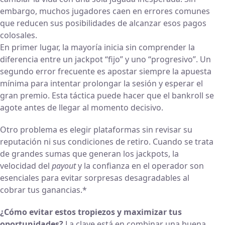
embargo, muchos jugadores caen en errores comunes
que reducen sus posibilidades de alcanzar esos pagos
colosales.
En primer lugar, la mayoría inicia sin comprender la
diferencia entre un jackpot “fijo” y uno “progresivo”. Un
segundo error frecuente es apostar siempre la apuesta
mínima para intentar prolongar la sesión y esperar el
gran premio. Esta táctica puede hacer que el bankroll se
agote antes de llegar al momento decisivo.​
Otro problema es elegir plataformas sin revisar su
reputación ni sus condiciones de retiro. Cuando se trata
de grandes sumas que generan los jackpots, la
velocidad del
payout
y la confianza en el operador son
esenciales para evitar sorpresas desagradables al
cobrar tus ganancias.*
¿Cómo evitar estos tropiezos y maximizar tus
oportunidades?
La clave está en combinar una buena