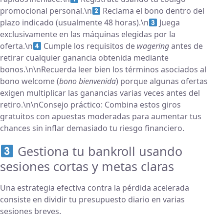
promocional personal.\n
Reclama el bono dentro del
plazo indicado (usualmente 48 horas).\n
Juega
exclusivamente en las máquinas elegidas por la
oferta.\n
Cumple los requisitos de
wagering
antes de
retirar cualquier ganancia obtenida mediante
bonos.\n\nRecuerda leer bien los términos asociados al
bono welcome (
bono bienvenida
) porque algunas ofertas
exigen multiplicar las ganancias varias veces antes del
retiro.\n\nConsejo práctico: Combina estos giros
gratuitos con apuestas moderadas para aumentar tus
chances sin inflar demasiado tu riesgo financiero.
Gestiona tu bankroll usando
sesiones cortas y metas claras
Una estrategia efectiva contra la pérdida acelerada
consiste en dividir tu presupuesto diario en varias
sesiones breves.