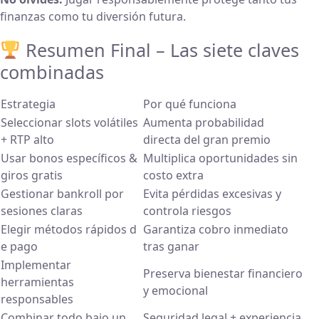
finanzas como tu diversión futura.
Resumen Final – Las siete claves
combinadas
Estrategia
Por qué funciona
Seleccionar slots volátiles
Aumenta probabilidad
+ RTP alto
directa del gran premio
Usar bonos específicos &
Multiplica oportunidades sin
giros gratis
costo extra
Gestionar bankroll por
Evita pérdidas excesivas y
sesiones claras
controla riesgos
Elegir métodos rápidos d​
Garantiza cobro inmediato
e pago
tras ganar
Implementar
Preserva bienestar financiero
herramientas
y emocional
responsables
Combinar todo bajo un
Seguridad legal + experiencia