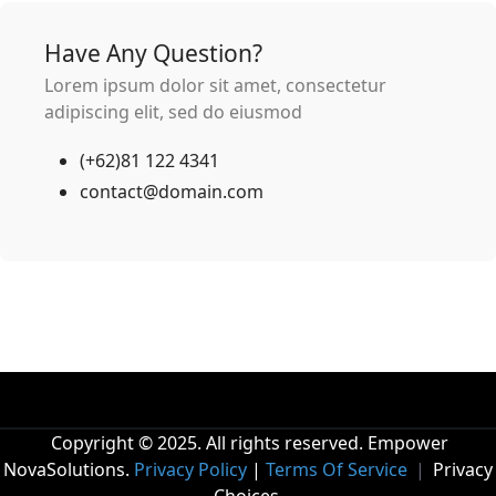
Have Any Question?
Lorem ipsum dolor sit amet, consectetur
adipiscing elit, sed do eiusmod
(+62)81 122 4341
contact@domain.com
Copyright © 2025. All rights reserved. Empower
NovaSolutions.
Privacy Policy
|
Terms Of Service
|
Privacy