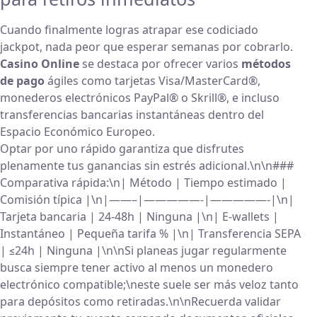
Cuando finalmente logras atrapar ese codiciado
jackpot, nada peor que esperar semanas por cobrarlo.
Casino Online
se destaca por ofrecer varios
métodos
de pago
ágiles como tarjetas Visa/MasterCard®,
monederos electrónicos PayPal® o Skrill®, e incluso
transferencias bancarias instantáneas dentro del
Espacio Económico Europeo.
Optar por uno rápido garantiza que disfrutes
plenamente tus ganancias sin estrés adicional.\n\n###
Comparativa rápida:\n| Método | Tiempo estimado |
Comisión típica |\n|——–|—————-|—————-|\n|
Tarjeta bancaria | 24‑48h | Ninguna |\n| E‑wallets |
Instantáneo | Pequeña tarifa % |\n| Transferencia SEPA
| ≤24h | Ninguna |\n\nSi planeas jugar regularmente
busca siempre tener activo al menos un monedero
electrónico compatible;\neste suele ser más veloz tanto
para depósitos como retiradas.\n\nRecuerda validar