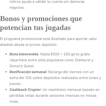
retiros ayuda a validar tu cuenta sin demoras
mayores.
Bonos y promociones que
potencian tus jugadas
El programa promocional está diseñado para aportar valor
añadido desde el primer depósito:
Bono bienvenida
: Hasta €500 + 200 giros gratis
repartidos entre slots populares como Starburst y
Gonzo’s Quest.
Bonificación semanal
: Recarga del viernes con un
extra del 10% sobre depósitos realizados entre lunes y
jueves.
Cashback Crupier
: Un reembolso mensual basado en
pérdidas netas durante sesiones intensas en mesas
vivas.