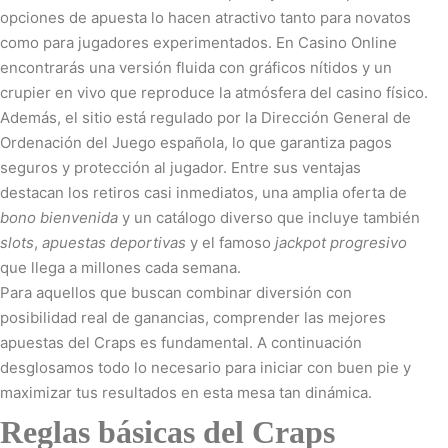
opciones de apuesta lo hacen atractivo tanto para novatos
como para jugadores experimentados. En Casino Online
encontrarás una versión fluida con gráficos nítidos y un
crupier en vivo que reproduce la atmósfera del casino físico.
Además, el sitio está regulado por la Dirección General de
Ordenación del Juego española, lo que garantiza pagos
seguros y protección al jugador. Entre sus ventajas
destacan los retiros casi inmediatos, una amplia oferta de
bono bienvenida
y un catálogo diverso que incluye también
slots
,
apuestas deportivas
y el famoso
jackpot progresivo
que llega a millones cada semana.
Para aquellos que buscan combinar diversión con
posibilidad real de ganancias, comprender las mejores
apuestas del Craps es fundamental. A continuación
desglosamos todo lo necesario para iniciar con buen pie y
maximizar tus resultados en esta mesa tan dinámica.
Reglas básicas del Craps