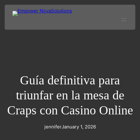
Guía definitiva para
triunfar en la mesa de
Craps con Casino Online
jennifer
January 1, 2026