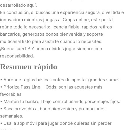
desarrollado aquí.
En conclusión, si buscas una experiencia segura, divertida e
innovadora mientras juegas al Craps online, este portal
reúne todo lo necesario: licencia fiable, rápidos retiros
bancarios, generosos bonos bienvenida y soporte
multicanal listo para asistirte cuando lo necesites.
¡Buena suerte! Y nunca olvides jugar siempre con
responsabilidad.
Resumen rápido
• Aprende reglas básicas antes de apostar grandes sumas.
• Prioriza Pass Line + Odds; son las apuestas más
favorables.
• Mantén tu bankroll bajo control usando porcentajes fijos.
• Saca provecho al bono bienvenida y promociones
semanales.
• Usa la app móvil para jugar donde quieras sin perder