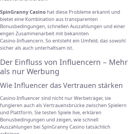
SpinGranny Casino
hat diese Probleme erkannt und
bietet eine Kombination aus transparenten
Bonusbedingungen, schnellen Auszahlungen und einer
engen Zusammenarbeit mit bekannten
Casino‑Influencern. So entsteht ein Umfeld, das sowohl
sicher als auch unterhaltsam ist.
Der Einfluss von Influencern – Mehr
als nur Werbung
Wie Influencer das Vertrauen stärken
Casino‑Influencer sind nicht nur Werbeträger, sie
fungieren auch als Vertrauensbrücke zwischen Spielern
und Plattform. Sie testen Spiele live, erklären
Bonusbedingungen und zeigen, wie schnell
Auszahlungen bei SpinGranny Casino tatsächlich