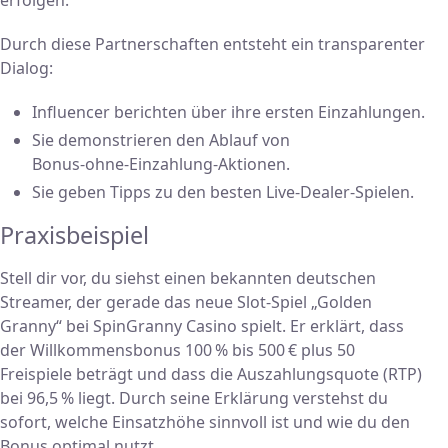
erfolgen.
Durch diese Partnerschaften entsteht ein transparenter
Dialog:
Influencer berichten über ihre ersten Einzahlungen.
Sie demonstrieren den Ablauf von
Bonus‑ohne‑Einzahlung‑Aktionen.
Sie geben Tipps zu den besten Live‑Dealer‑Spielen.
Praxisbeispiel
Stell dir vor, du siehst einen bekannten deutschen
Streamer, der gerade das neue Slot‑Spiel „Golden
Granny“ bei SpinGranny Casino spielt. Er erklärt, dass
der Willkommensbonus 100 % bis 500 € plus 50
Freispiele beträgt und dass die Auszahlungsquote (RTP)
bei 96,5 % liegt. Durch seine Erklärung verstehst du
sofort, welche Einsatzhöhe sinnvoll ist und wie du den
Bonus optimal nutzt.