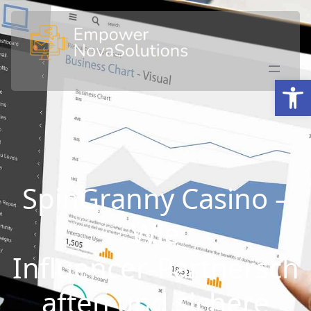
Open
SpinGranny Casino –
Wie
Influencer‑Partnersch
aften und sichere