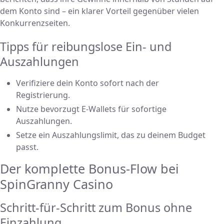
dem Konto sind – ein klarer Vorteil gegenüber vielen
Konkurrenzseiten.
Tipps für reibungslose Ein‑ und
Auszahlungen
Verifiziere dein Konto sofort nach der
Registrierung.
Nutze bevorzugt E‑Wallets für sofortige
Auszahlungen.
Setze ein Auszahlungslimit, das zu deinem Budget
passt.
Der komplette Bonus‑Flow bei
SpinGranny Casino
Schritt‑für‑Schritt zum Bonus ohne
Einzahlung