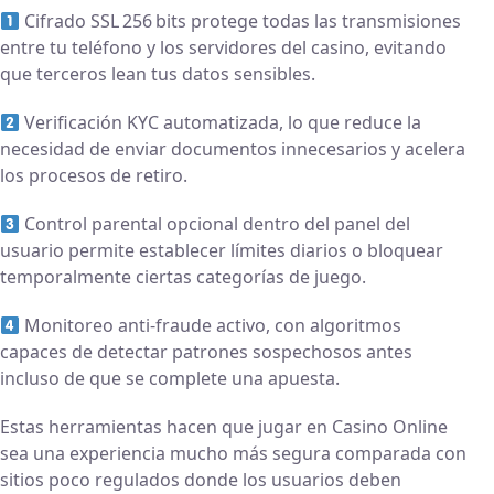
Cifrado SSL 256 bits protege todas las transmisiones
entre tu teléfono y los servidores del casino, evitando
que terceros lean tus datos sensibles.
Verificación KYC automatizada, lo que reduce la
necesidad de enviar documentos innecesarios y acelera
los procesos de retiro.
Control parental opcional dentro del panel del
usuario permite establecer límites diarios o bloquear
temporalmente ciertas categorías de juego.
Monitoreo anti‑fraude activo, con algoritmos
capaces de detectar patrones sospechosos antes
incluso de que se complete una apuesta.
Estas herramientas hacen que jugar en Casino Online
sea una experiencia mucho más segura comparada con
sitios poco regulados donde los usuarios deben