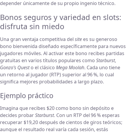
depender únicamente de su propio ingenio técnico.
Bonos seguros y variedad en slots:
disfruta sin miedo
Una gran ventaja competitiva del
site
es su generoso
bono bienvenida diseñado específicamente para nuevos
jugadores móviles. Al activar este bono recibes partidas
gratuitas en varios títulos populares como
Starburst
,
Gonzo’s Quest
o el clásico
Mega Moolah
. Cada uno tiene
un retorno al jugador (RTP) superior al 96 %, lo cual
significa mejores probabilidades a largo plazo.
Ejemplo práctico
Imagina que recibes $20 como bono sin depósito e
decides probar
Starburst
. Con un RTP del 96 % esperas
recuperar $19,20 después de cientos de giros teóricos;
aunque el resultado real varía cada sesión, estás