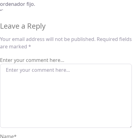
ordenador fijo.
“`
Leave a Reply
Your email address will not be published.
Required fields
are marked
*
Enter your comment here…
Name
*