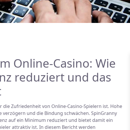
m Online‑Casino: Wie
nz reduziert und das
t
r die Zufriedenheit von Online‑Casino‑Spielern ist. Hohe
e verzögern und die Bindung schwächen. SpinGranny
enz auf ein Minimum reduziert und bietet damit ein
eler attraktiv ist. In diesem Bericht werden