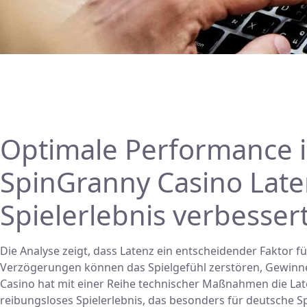
Optimale Performance i
SpinGranny Casino Late
Spielerlebnis verbesser
Die Analyse zeigt, dass Latenz ein entscheidender Faktor fü
Verzögerungen können das Spielgefühl zerstören, Gewinn
Casino hat mit einer Reihe technischer Maßnahmen die Lat
reibungsloses Spielerlebnis, das besonders für deutsche Spi