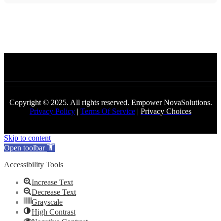
Copyright © 2025. All rights reserved. Empower NovaSolutions.
Privacy Policy
|
Terms Of Service
|
Privacy Choices
Skip to content
Open toolbar
Accessibility Tools
Increase Text
Decrease Text
Grayscale
High Contrast