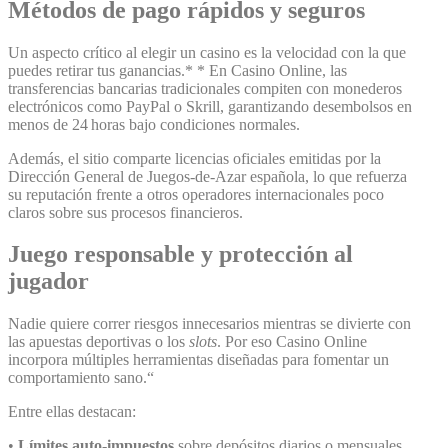
Métodos de pago rápidos y seguros
Un aspecto crítico al elegir un casino es la velocidad con la que
puedes retirar tus ganancias.* * En Casino Online, las
transferencias bancarias tradicionales compiten con monederos
electrónicos como PayPal o Skrill, garantizando desembolsos en
menos de 24 horas bajo condiciones normales.​
Además, el sitio comparte licencias oficiales emitidas por la
Dirección General de Juegos​‑​de‑Azar española, lo que refuerza
su reputación frente a otros operadores internacionales poco
claros sobre sus procesos financieros.
Juego responsable y protección al
jugador
Nadie quiere correr riesgos innecesarios mientras se divierte con
las apuestas deportivas o los
slots
. Por eso Casino Online
incorpora múltiples herramientas diseñadas para fomentar un
comportamiento sano.“
Entre ellas destacan:
•
Límites auto‑impuestos
sobre depósitos diarios o mensuales.