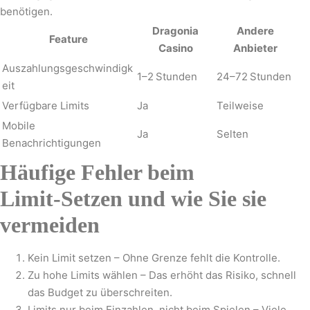
benötigen.
Dragonia
Andere
Feature
Casino
Anbieter
Auszahlungsgeschwindigk
1–2 Stunden
24–72 Stunden
eit
Verfügbare Limits
Ja
Teilweise
Mobile
Ja
Selten
Benachrichtigungen
Häufige Fehler beim
Limit‑Setzen und wie Sie sie
vermeiden
Kein Limit setzen – Ohne Grenze fehlt die Kontrolle.
Zu hohe Limits wählen – Das erhöht das Risiko, schnell
das Budget zu überschreiten.
Limits nur beim Einzahlen, nicht beim Spielen – Viele