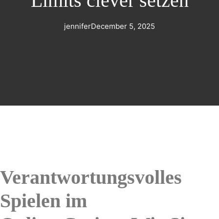
Limits clever setzen
jennifer
December 5, 2025
Verantwortungsvolles
Spielen im