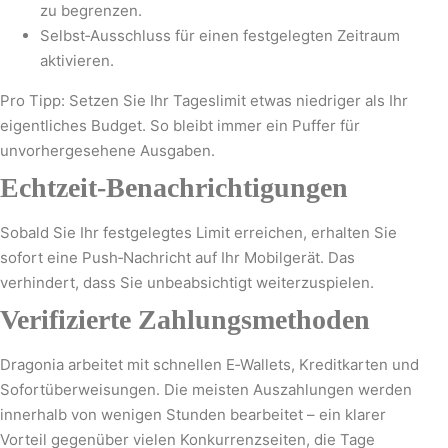
zu begrenzen.
Selbst‑Ausschluss für einen festgelegten Zeitraum
aktivieren.
Pro Tipp: Setzen Sie Ihr Tageslimit etwas niedriger als Ihr
eigentliches Budget. So bleibt immer ein Puffer für
unvorhergesehene Ausgaben.
Echtzeit‑Benachrichtigungen
Sobald Sie Ihr festgelegtes Limit erreichen, erhalten Sie
sofort eine Push‑Nachricht auf Ihr Mobilgerät. Das
verhindert, dass Sie unbeabsichtigt weiterzuspielen.
Verifizierte Zahlungsmethoden
Dragonia arbeitet mit schnellen E‑Wallets, Kreditkarten und
Sofortüberweisungen. Die meisten Auszahlungen werden
innerhalb von wenigen Stunden bearbeitet – ein klarer
Vorteil gegenüber vielen Konkurrenzseiten, die Tage