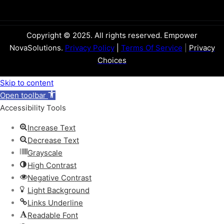
Copyright © 2025. All rights reserved. Empower
NovaSolutions.
Privacy Policy
|
Terms Of Service
|
Privacy
Choices
Skip to content
Open toolbar
Accessibility Tools
Increase Text
Decrease Text
Grayscale
High Contrast
Negative Contrast
Light Background
Links Underline
Readable Font