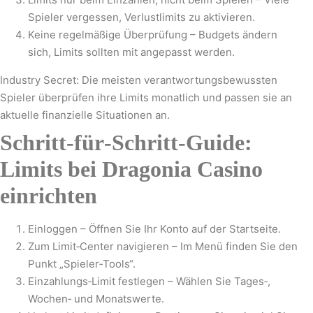
Spieler vergessen, Verlustlimits zu aktivieren.
Keine regelmäßige Überprüfung – Budgets ändern
sich, Limits sollten mit angepasst werden.
Industry Secret: Die meisten verantwortungsbewussten
Spieler überprüfen ihre Limits monatlich und passen sie an
aktuelle finanzielle Situationen an.
Schritt‑für‑Schritt‑Guide:
Limits bei Dragonia Casino
einrichten
Einloggen – Öffnen Sie Ihr Konto auf der Startseite.
Zum Limit‑Center navigieren – Im Menü finden Sie den
Punkt „Spieler‑Tools“.
Einzahlungs‑Limit festlegen – Wählen Sie Tages‑,
Wochen‑ und Monatswerte.