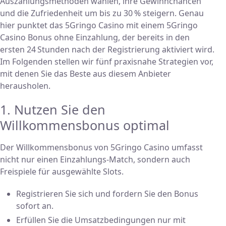
Auszahlungsmethoden wählen, ihre Gewinnchancen
und die Zufriedenheit um bis zu 30 % steigern. Genau
hier punktet das 5Gringo Casino mit einem 5Gringo
Casino Bonus ohne Einzahlung, der bereits in den
ersten 24 Stunden nach der Registrierung aktiviert wird.
Im Folgenden stellen wir fünf praxisnahe Strategien vor,
mit denen Sie das Beste aus diesem Anbieter
herausholen.
1. Nutzen Sie den
Willkommensbonus optimal
Der Willkommensbonus von 5Gringo Casino umfasst
nicht nur einen Einzahlungs‑Match, sondern auch
Freispiele für ausgewählte Slots.
Registrieren Sie sich und fordern Sie den Bonus
sofort an.
Erfüllen Sie die Umsatzbedingungen nur mit