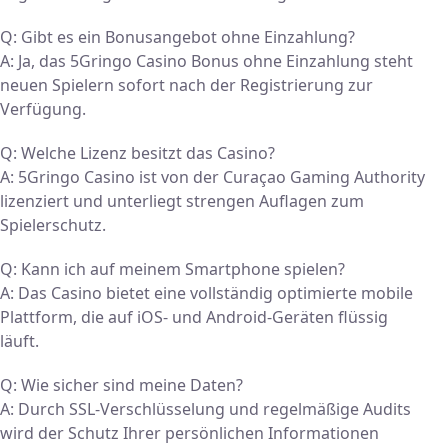
Q: Gibt es ein Bonusangebot ohne Einzahlung?
A: Ja, das 5Gringo Casino Bonus ohne Einzahlung steht
neuen Spielern sofort nach der Registrierung zur
Verfügung.
Q: Welche Lizenz besitzt das Casino?
A: 5Gringo Casino ist von der Curaçao Gaming Authority
lizenziert und unterliegt strengen Auflagen zum
Spielerschutz.
Q: Kann ich auf meinem Smartphone spielen?
A: Das Casino bietet eine vollständig optimierte mobile
Plattform, die auf iOS‑ und Android‑Geräten flüssig
läuft.
Q: Wie sicher sind meine Daten?
A: Durch SSL‑Verschlüsselung und regelmäßige Audits
wird der Schutz Ihrer persönlichen Informationen