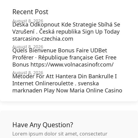
Recent Post
August 8, 2026
Deska Odkopnout Kde Strategie Sbíhá Se
Vzrušení . Česká republika Sign Up Today
starcasino-czechia.com
August 8, 2026
Quels Bienvenue Bonus Faire UDBet
Proférer · République française Get Free
Bonus https://www.volnacasinofr.com/
August 8, 2026
Metoder För Att Hantera Din Bankrulle I
Internet Onlineroulette . svenska
marknaden Play Now Maria Online Casino
Have Any Question?
Lorem ipsum dolor sit amet, consectetur