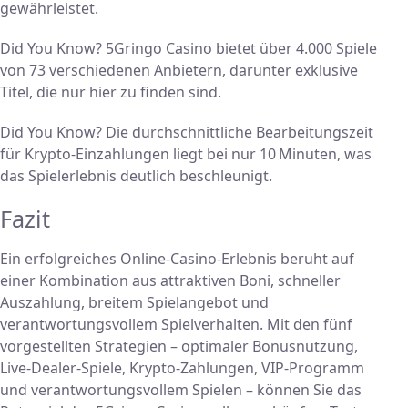
gewährleistet.
Did You Know? 5Gringo Casino bietet über 4.000 Spiele
von 73 verschiedenen Anbietern, darunter exklusive
Titel, die nur hier zu finden sind.
Did You Know? Die durchschnittliche Bearbeitungszeit
für Krypto‑Einzahlungen liegt bei nur 10 Minuten, was
das Spielerlebnis deutlich beschleunigt.
Fazit
Ein erfolgreiches Online‑Casino‑Erlebnis beruht auf
einer Kombination aus attraktiven Boni, schneller
Auszahlung, breitem Spielangebot und
verantwortungsvollem Spielverhalten. Mit den fünf
vorgestellten Strategien – optimaler Bonusnutzung,
Live‑Dealer‑Spiele, Krypto‑Zahlungen, VIP‑Programm
und verantwortungsvollem Spielen – können Sie das