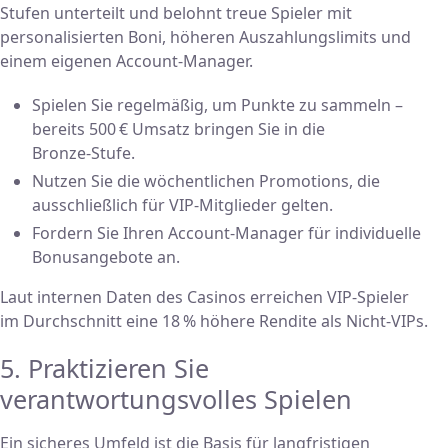
Stufen unterteilt und belohnt treue Spieler mit
personalisierten Boni, höheren Auszahlungslimits und
einem eigenen Account‑Manager.
Spielen Sie regelmäßig, um Punkte zu sammeln –
bereits 500 € Umsatz bringen Sie in die
Bronze‑Stufe.
Nutzen Sie die wöchentlichen Promotions, die
ausschließlich für VIP‑Mitglieder gelten.
Fordern Sie Ihren Account‑Manager für individuelle
Bonusangebote an.
Laut internen Daten des Casinos erreichen VIP‑Spieler
im Durchschnitt eine 18 % höhere Rendite als Nicht‑VIPs.
5. Praktizieren Sie
verantwortungsvolles Spielen
Ein sicheres Umfeld ist die Basis für langfristigen