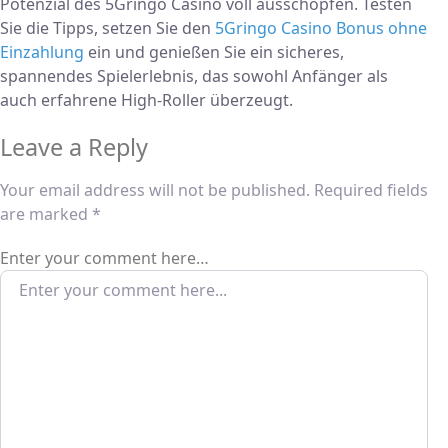
Potenzial des 5Gringo Casino voll ausschöpfen. Testen
Sie die Tipps, setzen Sie den
5Gringo Casino Bonus ohne
Einzahlung
ein und genießen Sie ein sicheres,
spannendes Spielerlebnis, das sowohl Anfänger als
auch erfahrene High‑Roller überzeugt.
Leave a Reply
Your email address will not be published.
Required fields
are marked
*
Enter your comment here…