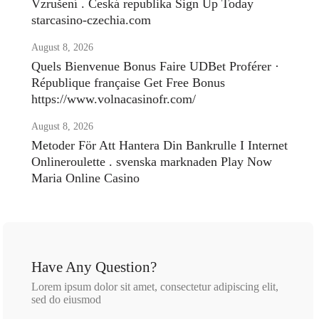
Vzrušení . Česká republika Sign Up Today
starcasino-czechia.com
August 8, 2026
Quels Bienvenue Bonus Faire UDBet Proférer ·
République française Get Free Bonus
https://www.volnacasinofr.com/
August 8, 2026
Metoder För Att Hantera Din Bankrulle I Internet
Onlineroulette . svenska marknaden Play Now
Maria Online Casino
Have Any Question?
Lorem ipsum dolor sit amet, consectetur adipiscing elit,
sed do eiusmod