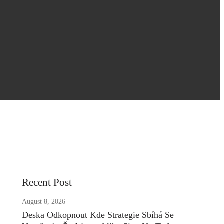
Recent Post
August 8, 2026
Deska Odkopnout Kde Strategie Sbíhá Se