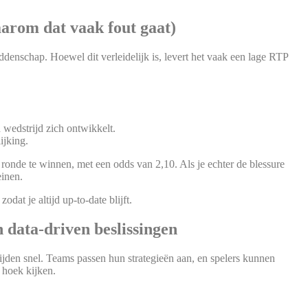
arom dat vaak fout gaat)
enschap. Hoewel dit verleidelijk is, levert het vaak een lage RTP
 wedstrijd zich ontwikkelt.
ijking.
 ronde te winnen, met een odds van 2,10. Als je echter de blessure
einen.
dat je altijd up‑to‑date blijft.
 data‑driven beslissingen
jden snel. Teams passen hun strategieën aan, en spelers kunnen
 hoek kijken.