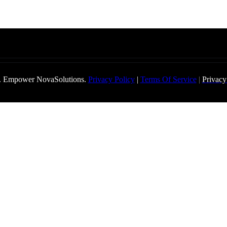
ed. Empower NovaSolutions.
Privacy Policy
|
Terms Of Service
|
Privacy