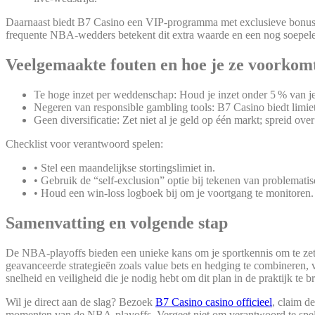
Daarnaast biedt B7 Casino een VIP‑programma met exclusieve bonuss
frequente NBA‑wedders betekent dit extra waarde en een nog soepele
Veelgemaakte fouten en hoe je ze voorkom
Te hoge inzet per weddenschap: Houd je inzet onder 5 % van je
Negeren van responsible gambling tools: B7 Casino biedt limiete
Geen diversificatie: Zet niet al je geld op één markt; spreid o
Checklist voor verantwoord spelen:
• Stel een maandelijkse stortingslimiet in.
• Gebruik de “self‑exclusion” optie bij tekenen van problemati
• Houd een win‑loss logboek bij om je voortgang te monitoren.
Samenvatting en volgende stap
De NBA‑playoffs bieden een unieke kans om je sportkennis om te zet
geavanceerde strategieën zoals value bets en hedging te combineren, ve
snelheid en veiligheid die je nodig hebt om dit plan in de praktijk te b
Wil je direct aan de slag? Bezoek
B7 Casino casino officieel
, claim d
momenten van de NBA‑playoffs. Vergeet niet om verantwoord te spelen e