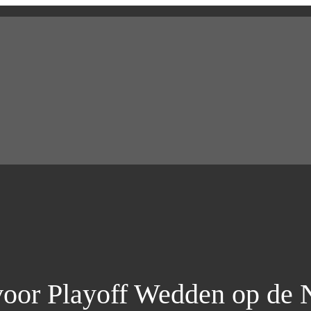
voor Playoff Wedden op de 