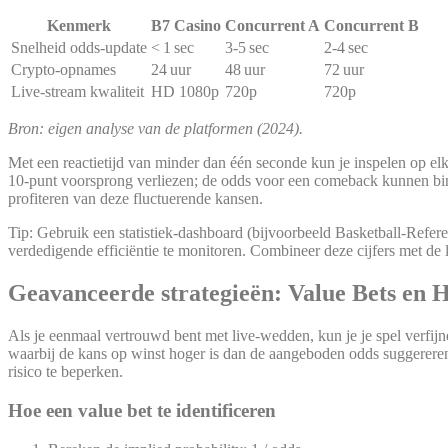
Kenmerk
B7 Casino
Concurrent A
Concurrent B
Snelheid odds‑update
< 1 sec
3‑5 sec
2‑4 sec
Crypto‑opnames
24 uur
48 uur
72 uur
Live‑stream kwaliteit
HD 1080p
720p
720p
Bron: eigen analyse van de platformen (2024).
Met een reactietijd van minder dan één seconde kun je inspelen op elk
10‑punt voorsprong verliezen; de odds voor een comeback kunnen bin
profiteren van deze fluctuerende kansen.
Tip: Gebruik een statistiek‑dashboard (bijvoorbeeld Basketball‑Refe
verdedigende efficiëntie te monitoren. Combineer deze cijfers met d
Geavanceerde strategieën: Value Bets en 
Als je eenmaal vertrouwd bent met live‑wedden, kun je je spel verfij
waarbij de kans op winst hoger is dan de aangeboden odds suggereren
risico te beperken.
Hoe een value bet te identificeren