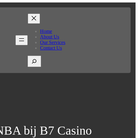
Home
About Us
Our Services
Contact Us
S
e
a
r
c
h
NBA bij B7 Casino