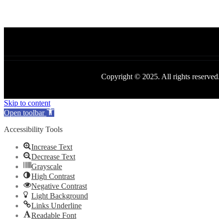
Copyright © 2025. All rights reserv
Skip to content
Open toolbar
Accessibility Tools
Increase Text
Decrease Text
Grayscale
High Contrast
Negative Contrast
Light Background
Links Underline
Readable Font