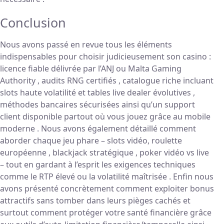
Conclusion
Nous avons passé en revue tous les éléments
indispensables pour choisir judicieusement son casino :
licence fiable délivrée par l’ANJ ou Malta Gaming
Authority , audits RNG certifiés , catalogue riche incluant
slots haute volatilité et tables live dealer évolutives ,
méthodes bancaires sécurisées ainsi qu’un support
client disponible partout où vous jouez grâce au mobile
moderne . Nous avons également détaillé comment
aborder chaque jeu phare – slots vidéo, roulette
européenne , blackjack stratégique , poker vidéo vs live
– tout en gardant à l’esprit les exigences techniques
comme le RTP élevé ou la volatilité maîtrisée . Enfin nous
avons présenté concrètement comment exploiter bonus
attractifs sans tomber dans leurs pièges cachés et
surtout comment protéger votre santé financière grâce