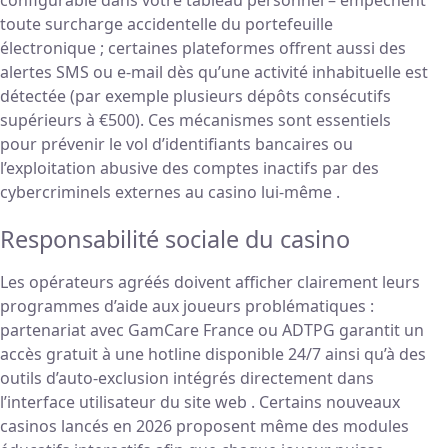
configurable dans votre tableau personnel – empêchent
toute surcharge accidentelle du portefeuille
électronique ; certaines plateformes offrent aussi des
alertes SMS ou e‑mail dès qu’une activité inhabituelle est
détectée (par exemple plusieurs dépôts consécutifs
supérieurs à €500). Ces mécanismes sont essentiels
pour prévenir le vol d’identifiants bancaires ou
l’exploitation abusive des comptes inactifs par des
cybercriminels externes au casino lui‑même .
Responsabilité sociale du casino
Les opérateurs agréés doivent afficher clairement leurs
programmes d’aide aux joueurs problématiques :
partenariat avec GamCare France ou ADTPG garantit un
accès gratuit à une hotline disponible 24/7 ainsi qu’à des
outils d’auto‑exclusion intégrés directement dans
l’interface utilisateur du site web . Certains nouveaux
casinos lancés en 2026 proposent même des modules