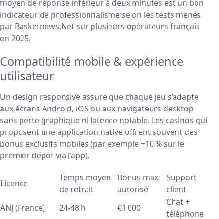
moyen de réponse inférieur à deux minutes est un bon
indicateur de professionnalisme selon les tests menés
par Basketnews.Net sur plusieurs opérateurs français
en 2025.
Compatibilité mobile & expérience
utilisateur
Un design responsive assure que chaque jeu s’adapte
aux écrans Android, iOS ou aux navigateurs desktop
sans perte graphique ni latence notable. Les casinos qui
proposent une application native offrent souvent des
bonus exclusifs mobiles (par exemple +10 % sur le
premier dépôt via l’app).
Temps moyen
Bonus max
Support
Licence
de retrait
autorisé
client
Chat +
ANJ (France)
24‑48 h
€1 000
téléphone