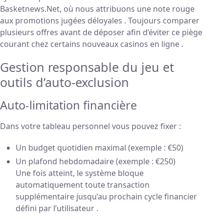
Basketnews.Net, où nous attribuons une note rouge
aux promotions jugées déloyales . Toujours comparer
plusieurs offres avant de déposer afin d’éviter ce piège
courant chez certains nouveaux casinos en ligne .
Gestion responsable du jeu et
outils d’auto‑exclusion
Auto‑limitation financière
Dans votre tableau personnel vous pouvez fixer :
Un budget quotidien maximal (exemple : €50)
Un plafond hebdomadaire (exemple : €250)
Une fois atteint, le système bloque
automatiquement toute transaction
supplémentaire jusqu’au prochain cycle financier
défini par l’utilisateur .