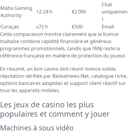
Chat
Malta Gaming
12‑24 h
€2 000
uniquemen
Authority
t
Curaçao
≤72 h
€500
Email
Cette comparaison montre clairement que la licence
maltaise combine rapidité financière et généreux
programmes promotionnels, tandis que l’ANJ reste la
référence française en matière de protection du joueur.
En résumé, un bon casino doit réunir licence solide,
réputation vérifiée par Basketnews.Net, catalogue riche,
options bancaires adaptées et support client réactif sur
tous les appareils mobiles.
Les jeux de casino les plus
populaires et comment y jouer
Machines à sous vidéo