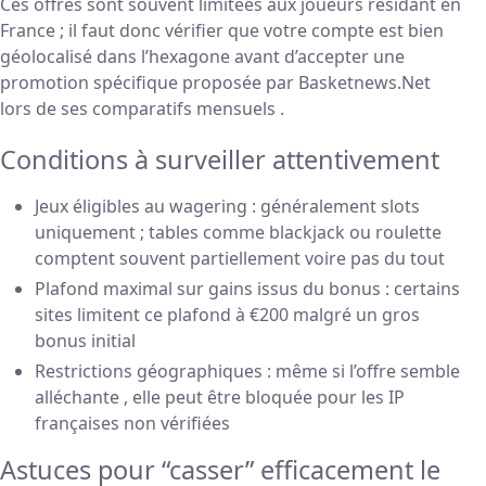
Ces offres sont souvent limitées aux joueurs résidant en
France ; il faut donc vérifier que votre compte est bien
géolocalisé dans l’hexagone avant d’accepter une
promotion spécifique proposée par Basketnews.Net
lors de ses comparatifs mensuels .
Conditions à surveiller attentivement
Jeux éligibles au wagering : généralement slots
uniquement ; tables comme blackjack ou roulette
comptent souvent partiellement voire pas du tout
Plafond maximal sur gains issus du bonus : certains
sites limitent ce plafond à €200 malgré un gros
bonus initial
Restrictions géographiques : même si l’offre semble
alléchante , elle peut être bloquée pour les IP
françaises non vérifiées
Astuces pour “casser” efficacement le