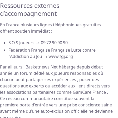
Ressources externes
d’accompagnement
En France plusieurs lignes téléphoniques gratuites
offrent soutien immédiat :
S.O.S Joueurs → 09 72 90 90 90
Fédération Française Française Lutte contre
l’Addiction au Jeu → www.fgj.org
Par ailleurs , Basketnews.Net héberge depuis début
année un forum dédié aux joueurs responsables où
chacun peut partager ses expériences , poser des
questions aux experts ou accéder aux liens directs vers
les associations partenaires comme GamCare France .
Ce réseau communautaire constitue souvent la
première porte d’entrée vers une prise conscience saine
avant même qu’une auto‑exclusion officielle ne devienne
nécessaire .