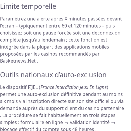
Limite temporelle
Paramétrez une alerte après X minutes passées devant
l’écran – typiquement entre 60 et 120 minutes – puis
choisissez soit une pause forcée soit une déconnexion
complète jusqu’au lendemain ; cette fonction est
intégrée dans la plupart des applications mobiles
proposées par les casinos recommandés par
Basketnews.Net .
Outils nationaux d’auto‑exclusion
Le dispositif FIJEL (
France Interdiction Jeux En Ligne
)
permet une auto‑exclusion définitive pendant au moins
six mois via inscription directe sur son site officiel ou via
demande auprès du support client du casino partenaire
. La procédure se fait habituellement en trois étapes
simples : formulaire en ligne → validation identité →
blocage effectif du compte sous 48 heures .