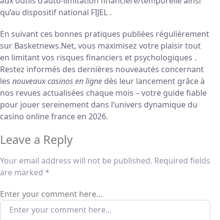
aux outils d’auto‑limitation financière/temporelle ainsi
qu’au dispositif national FIJEL .
En suivant ces bonnes pratiques publiées régulièrement
sur Basketnews.Net, vous maximisez votre plaisir tout
en limitant vos risques financiers et psychologiques .
Restez informés des dernières nouveautés concernant
les
nouveaux casinos en ligne
dès leur lancement grâce à
nos revues actualisées chaque mois – votre guide fiable
pour jouer sereinement dans l’univers dynamique du
casino online france en 2026.​
Leave a Reply
Your email address will not be published.
Required fields
are marked
*
Enter your comment here…