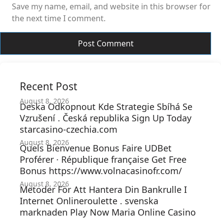
Save my name, email, and website in this browser for
the next time I comment.
Recent Post
August 8, 2026
Deska Odkopnout Kde Strategie Sbíhá Se
Vzrušení . Česká republika Sign Up Today
starcasino-czechia.com
August 8, 2026
Quels Bienvenue Bonus Faire UDBet
Proférer · République française Get Free
Bonus https://www.volnacasinofr.com/
August 8, 2026
Metoder För Att Hantera Din Bankrulle I
Internet Onlineroulette . svenska
marknaden Play Now Maria Online Casino