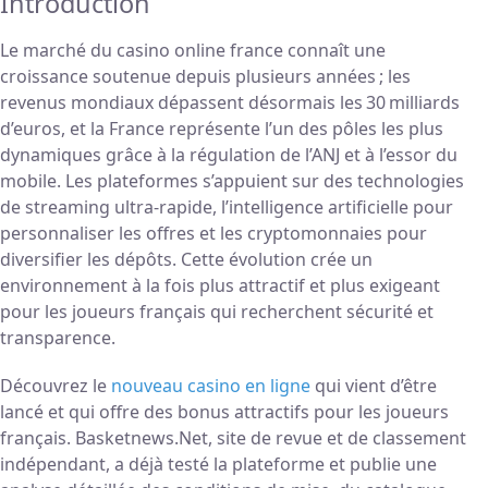
Introduction
Le marché du casino online france connaît une
croissance soutenue depuis plusieurs années ; les
revenus mondiaux dépassent désormais les 30 milliards
d’euros, et la France représente l’un des pôles les plus
dynamiques grâce à la régulation de l’ANJ et à l’essor du
mobile. Les plateformes s’appuient sur des technologies
de streaming ultra‑rapide, l’intelligence artificielle pour
personnaliser les offres et les cryptomonnaies pour
diversifier les dépôts. Cette évolution crée un
environnement à la fois plus attractif et plus exigeant
pour les joueurs français qui recherchent sécurité et
transparence.
Découvrez le
nouveau casino en ligne
qui vient d’être
lancé et qui offre des bonus attractifs pour les joueurs
français. Basketnews.Net, site de revue et de classement
indépendant, a déjà testé la plateforme et publie une