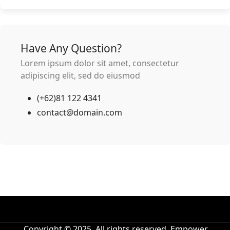
Have Any Question?
Lorem ipsum dolor sit amet, consectetur
adipiscing elit, sed do eiusmod
(+62)81 122 4341
contact@domain.com
Copyright © 2025. All rights reserved. Empower